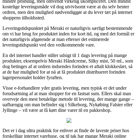
mindre prisbillig, men omvendt virkelig ukompliceret. Den mindst
kostelige leveringsmåde vil dog utvivlsomt være at du selv henter
ordren, men den mulighed nødvendiggør at du lever tæt på internet
shoppens tilholdssted.
Leveringstidspunktet på Meraki er naturligvis særligt bestemmende
om vi har brug for produktet inden for kort tid, og med det formål er
det naturligvis afgørende at man efterser det estimerede
leveringstidspunkt ved den vedkommende vare.
En del internet handler stiller udsigt til 1 dags levering på mange
produkter, eksempelvis Meraki Håndcreme, Silky mist, 50 ml., som
dog betinges af at ordren indsendes forinden et aftalt klokkeslæt, så
at de har mulighed for at nå at få produktet distribueret forinden
lagerpersonalet holder fyraften.
Visse e-forhandlere yder gratis levering, men typisk er det under
forudsætning af at man shopper for en fastsat sum. Ellers skal man
overveje den mest betalelige metode til levering, der mange gange –
uafhængig om man befinder sig i Silkeborg, Nykøbing Falster eller
Jyllinge – vil være at få kørt dine varer til en pakkeshop.
Det er i dag ultra praktisk for enhver at finde de laveste priser hos
forskellige internet varehuse, og til tak har mange Meraki online