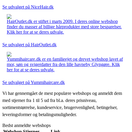
Se udvalget på NiceHair.dk
HairOutlet.dk er stiftet i marts 2009. I deres online webshop
finder du masser af billige hårprodukter med store besparelser.
Klik her for at se deres udvalg.
Se udvalget på HairOutlet.dk
Yummihaircare.dk er en familieejet og drevet webshop lavet af
mor, søn og svigerdatter fra den lille havneby Glyngøre. Klik
her for at se deres udvalg.
Se udvalget på Yummihaircare.dk
Vi har gennemgået de mest populære webshops og anmeldt dem
med stjerner fra 1 til 5 ud fra bl.a. deres prisniveau,
sortimentstørrelse, kundeservice, brugervenlighed, betingelser,
leveringsformer og betalingsmuligheder.
Bedst anmeldte webshops
Webshop
Stjerner
Link