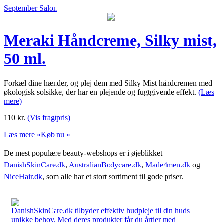
September Salon
Meraki Håndcreme, Silky mist,
50 ml.
Forkæl dine hænder, og plej dem med Silky Mist håndcremen med
økologisk solsikke, der har en plejende og fugtgivende effekt.
(Læs
mere)
110
kr.
(Vis fragtpris)
Læs mere »
Køb nu »
De mest populære beauty-webshops er i øjeblikket
DanishSkinCare.dk
,
AustralianBodycare.dk
,
Made4men.dk
og
NiceHair.dk
, som alle har et stort sortiment til gode priser.
DanishSkinCare.dk tilbyder effektiv hudpleje til din huds
unikke behov. Med deres produkter får du årtier med