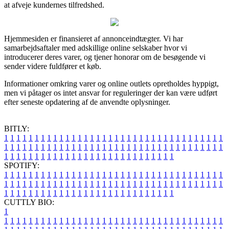
at afveje kundernes tilfredshed.
Hjemmesiden er finansieret af annonceindtægter. Vi har
samarbejdsaftaler med adskillige online selskaber hvor vi
introducerer deres varer, og tjener honorar om de besøgende vi
sender videre fuldfører et køb.
Informationer omkring varer og online outlets opretholdes hyppigt,
men vi påtager os intet ansvar for reguleringer der kan være udført
efter seneste opdatering af de anvendte oplysninger.
BITLY:
1
1
1
1
1
1
1
1
1
1
1
1
1
1
1
1
1
1
1
1
1
1
1
1
1
1
1
1
1
1
1
1
1
1
1
1
1
1
1
1
1
1
1
1
1
1
1
1
1
1
1
1
1
1
1
1
1
1
1
1
1
1
1
1
1
1
1
1
1
1
1
1
1
1
1
1
1
1
1
1
1
1
1
1
1
1
1
1
1
1
1
1
1
1
1
1
1
1
1
1
SPOTIFY:
1
1
1
1
1
1
1
1
1
1
1
1
1
1
1
1
1
1
1
1
1
1
1
1
1
1
1
1
1
1
1
1
1
1
1
1
1
1
1
1
1
1
1
1
1
1
1
1
1
1
1
1
1
1
1
1
1
1
1
1
1
1
1
1
1
1
1
1
1
1
1
1
1
1
1
1
1
1
1
1
1
1
1
1
1
1
1
1
1
1
1
1
1
1
1
1
1
1
1
1
CUTTLY BIO:
1
1
1
1
1
1
1
1
1
1
1
1
1
1
1
1
1
1
1
1
1
1
1
1
1
1
1
1
1
1
1
1
1
1
1
1
1