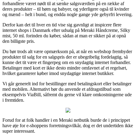
forhandlere været nødt til at sænke salgsværdien på en række af
deres produkter – til børn og babyer, og yderligere også til kvinder
og mænd – helt i bund, og endda nogle gange yde gebyrfri levering.
Derfor kan det til hver en tid vise sig gavnligt at inspicere flere
internet shops i Danmark efter udsalg på Meraki Håndcreme, Silky
mist, 50 ml. forinden du køber, sådan at man er sikker på at opnå
den billigste pris.
Du bør trods alt være opmærksom på, at når en webshop frembyder
produkter til salg for en salgspris der er ubegribelig fordelagtig, så
kunne det tit være et fingerpeg om en snydagtig internet forhandler.
Betalinger med kort er ikke desto mindre omfavnet af et regelsæt,
hvilket garanterer køber imod snydagtige internet butikker.
Vi går generelt ind for bestillinger med betalingskort eller betalinger
med mobilen. Alternativt bør du anvende et afdragstilbud som
eksempelvis ViaBill, såfremt du gerne vil klare omkostningerne ude
i fremtiden.
Forud for at folk handler i en Meraki netbutik burde de i princippet
have øje for e-shoppens forretningsvilkår, dog er det undertiden ikke
super interessant.