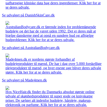
uafhængige kliniske data bag deres ingredienser. Klik her for at
se deres udvalg.
Se udvalget på DanishSkinCare.dk
AustralianBodycare.dk er førende inden for problemløsende
hudpleje og det har de været siden 1992. Det er deres mål at
hjælpe danskerne med at opnå en sundere hud og afhjælpe
hudproblemer. Klik her for at se deres udvalg.
Se udvalget på AustralianBodycare.dk
Made4men.dk er nordens største forhandler af
hudplejeprodukter til mænd. De har i dag over 5.000 forskellige
plejeprodukter til mænd, og hver eneste uge bliver deres udvalg
større. Klik her for at se deres udvalg.
Se udvalget på Made4men.dk
Hos NiceHair.dk finder du Danmarks absolut største online
udvalg af skønhedsprodukter til super gode og knivskarpe
priser. De sælger alt indenfor hudpleje, hårpleje, makeup,
elektronik og parfume. Klik her for at se deres udvalg.