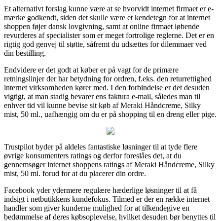
Et alternativt forslag kunne være at se hvorvidt internet firmaet er e-
mærke godkendt, siden det skulle være et kendetegn for at internet
shoppen føjer dansk lovgivning, samt at online firmaet løbende
revurderes af specialister som er meget fortrolige reglerne. Det er en
rigtig god genvej til støtte, såfremt du udsættes for dilemmaer ved
din bestilling.
Endvidere er det godt at køber er på vagt for de primære
retningslinjer der har betydning for ordren, f.eks. den returrettighed
internet virksomheden kører med. I den forbindelse er det desuden
vigtigt, at man stadig bevarer ens faktura e-mail, således man til
enhver tid vil kunne bevise sit køb af Meraki Håndcreme, Silky
mist, 50 ml., uafhængig om du er på shopping til en dreng eller pige.
Trustpilot byder på aldeles fantastiske løsninger til at tyde flere
øvrige konsumenters ratings og derfor foreslåes det, at du
gennemsøger internet shoppens ratings af Meraki Håndcreme, Silky
mist, 50 ml. forud for at du placerer din ordre.
Facebook yder ydermere regulære hæderlige løsninger til at få
indsigt i netbutikkens kundefokus. Tilmed er der en række internet
handler som giver kunderne mulighed for at tilkendegive en
bedømmelse af deres købsoplevelse, hvilket desuden bør benyttes til