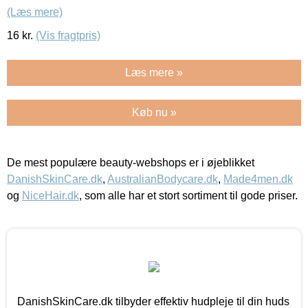
(Læs mere)
16
kr.
(Vis fragtpris)
Læs mere »
Køb nu »
De mest populære beauty-webshops er i øjeblikket
DanishSkinCare.dk
,
AustralianBodycare.dk
,
Made4men.dk
og
NiceHair.dk
, som alle har et stort sortiment til gode priser.
DanishSkinCare.dk tilbyder effektiv hudpleje til din huds