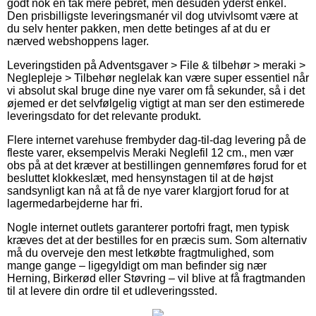
godt nok en tak mere pebret, men desuden yderst enkel.
Den prisbilligste leveringsmanér vil dog utvivlsomt være at
du selv henter pakken, men dette betinges af at du er
nærved webshoppens lager.
Leveringstiden på Adventsgaver > File & tilbehør > meraki >
Neglepleje > Tilbehør neglelak kan være super essentiel når
vi absolut skal bruge dine nye varer om få sekunder, så i det
øjemed er det selvfølgelig vigtigt at man ser den estimerede
leveringsdato for det relevante produkt.
Flere internet varehuse frembyder dag-til-dag levering på de
fleste varer, eksempelvis Meraki Neglefil 12 cm., men vær
obs på at det kræver at bestillingen gennemføres forud for et
besluttet klokkeslæt, med hensynstagen til at de højst
sandsynligt kan nå at få de nye varer klargjort forud for at
lagermedarbejderne har fri.
Nogle internet outlets garanterer portofri fragt, men typisk
kræves det at der bestilles for en præcis sum. Som alternativ
må du overveje den mest letkøbte fragtmulighed, som
mange gange – ligegyldigt om man befinder sig nær
Herning, Birkerød eller Støvring – vil blive at få fragtmanden
til at levere din ordre til et udleveringssted.