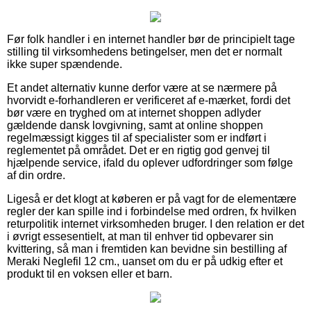
Før folk handler i en internet handler bør de principielt tage
stilling til virksomhedens betingelser, men det er normalt
ikke super spændende.
Et andet alternativ kunne derfor være at se nærmere på
hvorvidt e-forhandleren er verificeret af e-mærket, fordi det
bør være en tryghed om at internet shoppen adlyder
gældende dansk lovgivning, samt at online shoppen
regelmæssigt kigges til af specialister som er indført i
reglementet på området. Det er en rigtig god genvej til
hjælpende service, ifald du oplever udfordringer som følge
af din ordre.
Ligeså er det klogt at køberen er på vagt for de elementære
regler der kan spille ind i forbindelse med ordren, fx hvilken
returpolitik internet virksomheden bruger. I den relation er det
i øvrigt essesentielt, at man til enhver tid opbevarer sin
kvittering, så man i fremtiden kan bevidne sin bestilling af
Meraki Neglefil 12 cm., uanset om du er på udkig efter et
produkt til en voksen eller et barn.