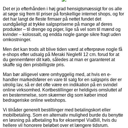
Det er jo efterhånden i høj grad hensigtsmæssigt for os alle
at søge sig frem til priser på forskellige internet shops, og for
det har langt de fleste firmaer på nettet fundet det
uundgåeligt at trykke salgspriserne på mange af deres
produkter – til drenge og piger, lige så vel som til mænd og
kvinder – kolossalt, og endda nogle gange sikre fragt uden
omkostninger.
Men det kan trods alt blive tiden værd at efterprøve nogle få
e-shops efter udsalg på Meraki Neglefil 12 cm. forud for at
du gennemfører dit køb, således at man er garanteret at
skaffe sig den prisbilligste pris.
Man bør alligevel være omhyggelig med, at hvis en e-
handler markedsfører en vare til salg for en salgspris der er
utrolig lav, så er det ofte være en indikation på en svindel
online virksomhed. Kortbestillinger er heldigvis omsluttet af
en bestemmelse, som skærmer dig som køber imod
bedrageriske online webshops.
Vi tilråder generelt bestillinger med betalingskort eller
mobilbetaling. Som en alternativ mulighed burde du benytte
en løsning på afbetaling fra for eksempel ViaBill, hvis du
hellere vil honorere beløbet over et længere tidsrum.