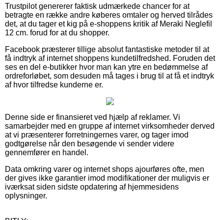
Trustpilot genererer faktisk udmærkede chancer for at
betragte en række andre køberes omtaler og herved tilrådes
det, at du tager et kig på e-shoppens kritik af Meraki Neglefil
12 cm. forud for at du shopper.
Facebook præsterer tillige absolut fantastiske metoder til at
få indtryk af internet shoppens kundetilfredshed. Foruden det
ses en del e-butikker hvor man kan ytre en bedømmelse af
ordreforløbet, som desuden må tages i brug til at få et indtryk
af hvor tilfredse kunderne er.
Denne side er finansieret ved hjælp af reklamer. Vi
samarbejder med en gruppe af internet virksomheder derved
at vi præsenterer forretningernes varer, og tager imod
godtgørelse når den besøgende vi sender videre
gennemfører en handel.
Data omkring varer og internet shops ajourføres ofte, men
der gives ikke garantier imod modifikationer der muligvis er
iværksat siden sidste opdatering af hjemmesidens
oplysninger.