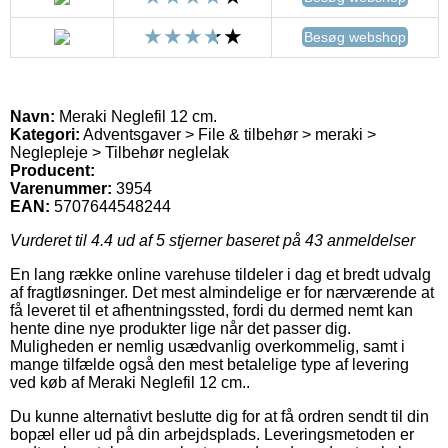
Besøg webshop
Navn:
Meraki Neglefil 12 cm.
Kategori:
Adventsgaver > File & tilbehør > meraki >
Neglepleje > Tilbehør neglelak
Producent:
Varenummer:
3954
EAN:
5707644548244
Vurderet til
4.4
ud af 5 stjerner baseret på
43
anmeldelser
En lang række online varehuse tildeler i dag et bredt udvalg
af fragtløsninger. Det mest almindelige er for nærværende at
få leveret til et afhentningssted, fordi du dermed nemt kan
hente dine nye produkter lige når det passer dig.
Muligheden er nemlig usædvanlig overkommelig, samt i
mange tilfælde også den mest betalelige type af levering
ved køb af Meraki Neglefil 12 cm..
Du kunne alternativt beslutte dig for at få ordren sendt til din
bopæl eller ud på din arbejdsplads. Leveringsmetoden er