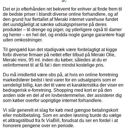
Det er jo efterhånden ret bekvemt for enhver at finde frem til
de bedste priser i blandt diverse online forhandlere, og af
den grund har flertallet af Meraki internet varehuse fundet
det uundgåeligt at sænke udsalgspriserne på deres
produkter – til drenge og piger, og yderligere også til damer
og herrer – en hel del, og endda nogle gange garantere fragt
uden omkostninger.
Til gengæld kan det stadigvæk være fordelagtigt at kigge
forbi diverse firmaer på nettet efter tilbud på Meraki Olie,
Meraki mini, 95 ml. inden du køber, således at du er
velinformeret til at få fat i den mindst kostelige pris.
Du må imidlertid være obs på, at hvis en online forretning
markedsfører bedst i test varer for en udsalgspris som er
uendeligt billig, kan det tit være et karakteristika der viser en
bedragerisk e-forretning. Shopping med kort er på den
anden side en del af en lovbestemmelse, der assisterer dig
som køber overfor uoprigtige internet forhandlere.
Vi slår generelt et slag for køb med gængse betalingskort
eller mobilbetaling. Som en anden løsning burde du vælge
et afdragstilbud fra fx ViaBill, forudsat du ser en fordel i at
honorere pengene over en periode.