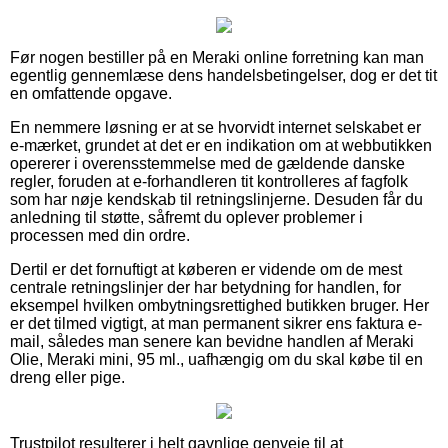
Før nogen bestiller på en Meraki online forretning kan man
egentlig gennemlæse dens handelsbetingelser, dog er det tit
en omfattende opgave.
En nemmere løsning er at se hvorvidt internet selskabet er
e-mærket, grundet at det er en indikation om at webbutikken
opererer i overensstemmelse med de gældende danske
regler, foruden at e-forhandleren tit kontrolleres af fagfolk
som har nøje kendskab til retningslinjerne. Desuden får du
anledning til støtte, såfremt du oplever problemer i
processen med din ordre.
Dertil er det fornuftigt at køberen er vidende om de mest
centrale retningslinjer der har betydning for handlen, for
eksempel hvilken ombytningsrettighed butikken bruger. Her
er det tilmed vigtigt, at man permanent sikrer ens faktura e-
mail, således man senere kan bevidne handlen af Meraki
Olie, Meraki mini, 95 ml., uafhængig om du skal købe til en
dreng eller pige.
Trustpilot resulterer i helt gavnlige genveje til at