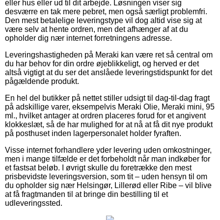
eller hus eller ud til dit arbejde. Løsningen viser sig
desværre en tak mere pebret, men også særligt problemfri.
Den mest betalelige leveringstype vil dog altid vise sig at
være selv at hente ordren, men det afhænger af at du
opholder dig nær internet forretningens adresse.
Leveringshastigheden på Meraki kan være ret så central om
du har behov for din ordre øjeblikkeligt, og herved er det
altså vigtigt at du ser det anslåede leveringstidspunkt for det
pågældende produkt.
En hel del butikker på nettet stiller udsigt til dag-til-dag fragt
på adskillige varer, eksempelvis Meraki Olie, Meraki mini, 95
ml., hvilket antager at ordren placeres forud for et angivent
klokkeslæt, så de har mulighed for at nå at få dit nye produkt
på posthuset inden lagerpersonalet holder fyraften.
Visse internet forhandlere yder levering uden omkostninger,
men i mange tilfælde er det forbeholdt når man indkøber for
et fastsat beløb. I øvrigt skulle du foretrække den mest
prisbevidste leveringsversion, som tit – uden hensyn til om
du opholder sig nær Helsingør, Lillerød eller Ribe – vil blive
at få fragtmanden til at bringe din bestilling til et
udleveringssted.