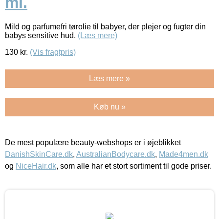
ml.
Mild og parfumefri tørolie til babyer, der plejer og fugter din
babys sensitive hud.
(Læs mere)
130
kr.
(Vis fragtpris)
Læs mere »
Køb nu »
De mest populære beauty-webshops er i øjeblikket
DanishSkinCare.dk
,
AustralianBodycare.dk
,
Made4men.dk
og
NiceHair.dk
, som alle har et stort sortiment til gode priser.