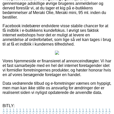
gennemsøge adskillige øvrige brugeres anmeldelser og
derved foreslår vi, at du tager et kig på e-butikkens
bedømmelser af Meraki Olie, Meraki mini, 95 ml. inden du
bestiller.
Facebook indebærer endvidere visse stabile chancer for at
få indblik i e-butikkens kundefokus. I øvrigt ses faktisk
internet webshops hvor det er muligt at levere en
anmeldelse af ordreforløbet, som lige så vel kan tages i brug
til at få et indblik i kundernes tilfredshed.
Vores hjemmeside er finansieret af annonceindtægter. Vi har
et fast samarbejde med en hel del internet foretagender idet
vi formidler forretningernes produkter, og høster honorar hvis
en af vores besøgende foretager en handel.
Data vedrørende tilbud og e-forretninger værnes om hyppigt,
men man kan ikke stille os ansvarlig for ændringer der er
realiseret siden vi nyligst opdaterede de anvendte data.
BITLY:
1
1
1
1
1
1
1
1
1
1
1
1
1
1
1
1
1
1
1
1
1
1
1
1
1
1
1
1
1
1
1
1
1