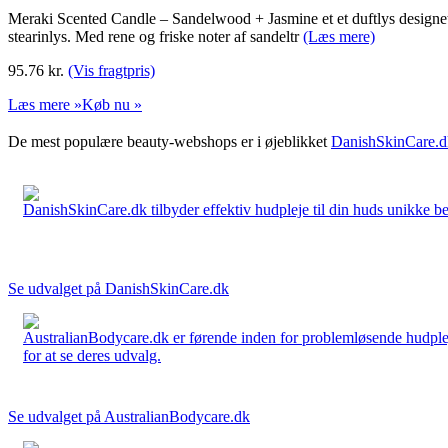
Meraki Scented Candle – Sandelwood + Jasmine et et duftlys designet og
stearinlys. Med rene og friske noter af sandeltr
(Læs mere)
95.76
kr.
(Vis fragtpris)
Læs mere »
Køb nu »
De mest populære beauty-webshops er i øjeblikket
DanishSkinCare.d
DanishSkinCare.dk tilbyder effektiv hudpleje til din huds unikke be
Se udvalget på DanishSkinCare.dk
AustralianBodycare.dk er førende inden for problemløsende hudplej
for at se deres udvalg.
Se udvalget på AustralianBodycare.dk