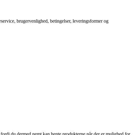
service, brugervenlighed, betingelser, leveringsformer og
, fordi du dermed nemt kan hente produkterne når der er mulighed for