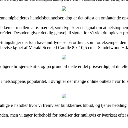
nnemløbe deres handelsbetingelser, dog er det oftest en omfattende op
ken er medlem af e-mærket, som typisk er et signal om at netshoppen ove
rådet. Desuden giver det dig genvej til støtte, for så vidt du oplever p
ngslinjer der kan have indflydelse på ordren, som for eksempel den retu
 bevise købet af Meraki Scented Candle 8 x 10,5 cm – Sandelwood + Jas
idligere brugeres kritik og på grund af dette er det prisværdigt, at du e
 i netshoppens popularitet. I øvrigt er der mange online outlets hvor fol
llige e-handler hvor vi fremviser butikkernes tilbud, og tjener betaling
nden, men vi tager forbehold for rettelser der muligvis er iværksat efter 