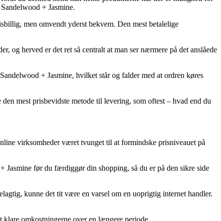
 – Sandelwood + Jasmine.
prisbillig, men omvendt yderst bekvem. Den mest betalelige
og herved er det ret så centralt at man ser nærmere på det anslåede
 Sandelwood + Jasmine, hvilket står og falder med at ordren køres
e den mest prisbevidste metode til levering, som oftest – hvad end du
line virksomheder været tvunget til at formindske prisniveauet på
 Jasmine før du færdiggør din shopping, så du er på den sikre side
delagtig, kunne det tit være en varsel om en uoprigtig internet handler.
r at klare omkostningerne over en længere periode.