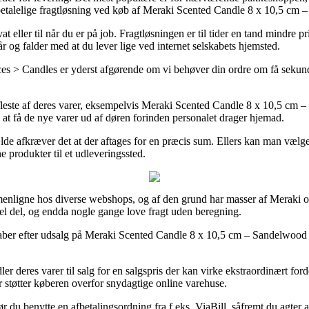
 betalelige fragtløsning ved køb af Meraki Scented Candle 8 x 10,5 cm
 eller til når du er på job. Fragtløsningen er til tider en tand mindre 
 og falder med at du lever lige ved internet selskabets hjemsted.
Candles er yderst afgørende om vi behøver din ordre om få sekunder, 
fleste af deres varer, eksempelvis Meraki Scented Candle 8 x 10,5 cm –
å at få de nye varer ud af døren forinden personalet drager hjemad.
ælde afkræver det at der aftages for en præcis sum. Ellers kan man vælg
ne produkter til et udleveringssted.
enligne hos diverse webshops, og af den grund har masser af Meraki on
el del, og endda nogle gange love fragt uden beregning.
kaber efter udsalg på Meraki Scented Candle 8 x 10,5 cm – Sandelwood +
ler deres varer til salg for en salgspris der kan virke ekstraordinært for
 støtter køberen overfor snydagtige online varehuse.
bør du benytte en afbetalingsordning fra f.eks. ViaBill, såfremt du agte