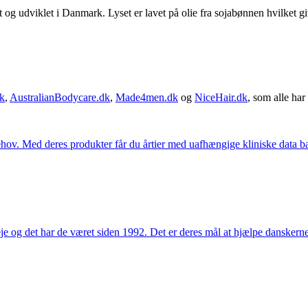
 udviklet i Danmark. Lyset er lavet på olie fra sojabønnen hvilket give
k
,
AustralianBodycare.dk
,
Made4men.dk
og
NiceHair.dk
, som alle har 
hov. Med deres produkter får du årtier med uafhængige kliniske data bag
e og det har de været siden 1992. Det er deres mål at hjælpe dansker