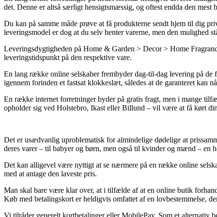
det. Denne er altså særligt hensigtsmæssig, og oftest endda den mest
Du kan på samme måde prøve at få produkterne sendt hjem til dig privat
leveringsmodel er dog at du selv henter varerne, men den mulighed står
Leveringsdygtigheden på Home & Garden > Decor > Home Fragrances > 
leveringstidspunkt på den respektive vare.
En lang række online selskaber frembyder dag-til-dag levering på de 
igennem forinden et fastsat klokkeslæt, således at de garanteret kan n
En række internet forretninger byder på gratis fragt, men i mange tilf
opholder sig ved Holstebro, Ikast eller Billund – vil være at få kørt di
Det er usædvanlig uproblematisk for almindelige dødelige at prissamm
deres varer – til babyer og børn, men også til kvinder og mænd – en h
Det kan alligevel være nyttigt at se nærmere på en række online sels
med at antage den laveste pris.
Man skal bare være klar over, at i tilfælde af at en online butik forhand
Køb med betalingskort er heldigvis omfattet af en lovbestemmelse, der
Vi tilråder generelt kortbetalinger eller MobilePay. Som et alternativ 