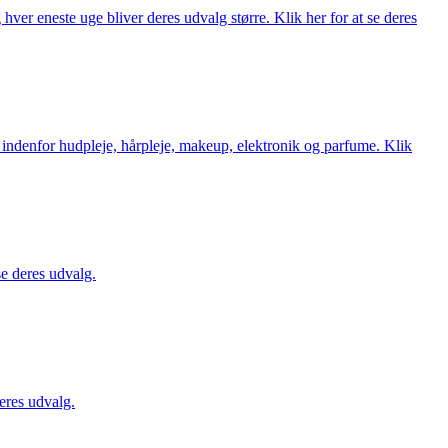
ver eneste uge bliver deres udvalg større. Klik her for at se deres
 indenfor hudpleje, hårpleje, makeup, elektronik og parfume. Klik
se deres udvalg.
eres udvalg.