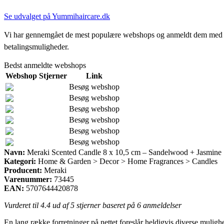
Se udvalget på Yummihaircare.dk
Vi har gennemgået de mest populære webshops og anmeldt dem med stjern
betalingsmuligheder.
Bedst anmeldte webshops
Webshop
Stjerner
Link
Besøg webshop
Besøg webshop
Besøg webshop
Besøg webshop
Besøg webshop
Besøg webshop
Navn:
Meraki Scented Candle 8 x 10,5 cm – Sandelwood + Jasmine
Kategori:
Home & Garden > Decor > Home Fragrances > Candles
Producent:
Meraki
Varenummer:
73445
EAN:
5707644420878
Vurderet til
4.4
ud af 5 stjerner baseret på
6
anmeldelser
En lang række forretninger på nettet foreslår heldigvis diverse muli