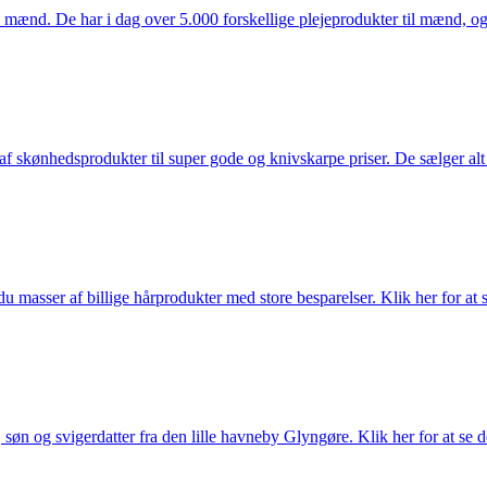
mænd. De har i dag over 5.000 forskellige plejeprodukter til mænd, og h
f skønhedsprodukter til super gode og knivskarpe priser. De sælger alt
du masser af billige hårprodukter med store besparelser. Klik her for at 
søn og svigerdatter fra den lille havneby Glyngøre. Klik her for at se d