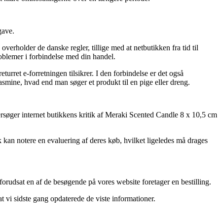
gave.
rholder de danske regler, tillige med at netbutikken fra tid til
roblemer i forbindelse med din handel.
rret e-forretningen tilsikrer. I den forbindelse er det også
mine, hvad end man søger et produkt til en pige eller dreng.
ftersøger internet butikkens kritik af Meraki Scented Candle 8 x 10,5 cm
k kan notere en evaluering af deres køb, hvilket ligeledes må drages
 forudsat en af de besøgende på vores website foretager en bestilling.
at vi sidste gang opdaterede de viste informationer.