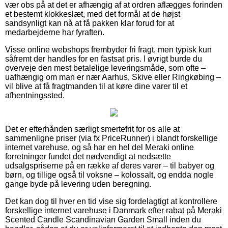
vær obs på at det er afhængig af at ordren aflægges forinden
et bestemt klokkeslæt, med det formål at de højst
sandsynligt kan nå at få pakken klar forud for at
medarbejderne har fyraften.
Visse online webshops frembyder fri fragt, men typisk kun
såfremt der handles for en fastsat pris. I øvrigt burde du
overveje den mest betalelige leveringsmåde, som ofte –
uafhængig om man er nær Aarhus, Skive eller Ringkøbing –
vil blive at få fragtmanden til at køre dine varer til et
afhentningssted.
Det er efterhånden særligt smertefrit for os alle at
sammenligne priser (via fx PriceRunner) i blandt forskellige
internet varehuse, og så har en hel del Meraki online
forretninger fundet det nødvendigt at nedsætte
udsalgspriserne på en række af deres varer – til babyer og
børn, og tillige også til voksne – kolossalt, og endda nogle
gange byde på levering uden beregning.
Det kan dog til hver en tid vise sig fordelagtigt at kontrollere
forskellige internet varehuse i Danmark efter rabat på Meraki
Scented Candle Scandinavian Garden Small inden du