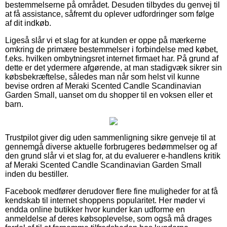
bestemmelserne på området. Desuden tilbydes du genvej til
at få assistance, såfremt du oplever udfordringer som følge
af dit indkøb.
Ligeså slår vi et slag for at kunden er oppe på mærkerne
omkring de primære bestemmelser i forbindelse med købet,
f.eks. hvilken ombytningsret internet firmaet har. På grund af
dette er det ydermere afgørende, at man stadigvæk sikrer sin
købsbekræftelse, således man når som helst vil kunne
bevise ordren af Meraki Scented Candle Scandinavian
Garden Small, uanset om du shopper til en voksen eller et
barn.
Trustpilot giver dig uden sammenligning sikre genveje til at
gennemgå diverse aktuelle forbrugeres bedømmelser og af
den grund slår vi et slag for, at du evaluerer e-handlens kritik
af Meraki Scented Candle Scandinavian Garden Small
inden du bestiller.
Facebook medfører derudover flere fine muligheder for at få
kendskab til internet shoppens popularitet. Her møder vi
endda online butikker hvor kunder kan udforme en
anmeldelse af deres købsoplevelse, som også må drages