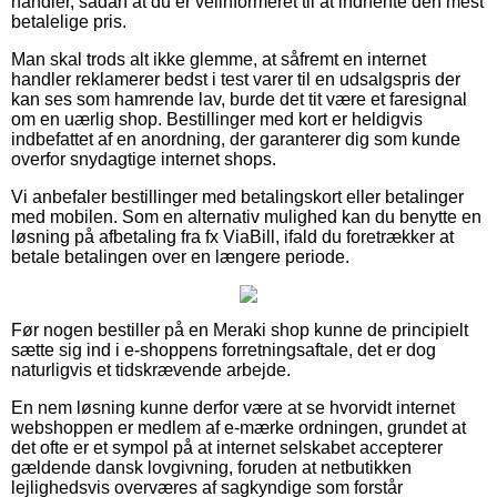
handler, sådan at du er velinformeret til at indhente den mest
betalelige pris.
Man skal trods alt ikke glemme, at såfremt en internet
handler reklamerer bedst i test varer til en udsalgspris der
kan ses som hamrende lav, burde det tit være et faresignal
om en uærlig shop. Bestillinger med kort er heldigvis
indbefattet af en anordning, der garanterer dig som kunde
overfor snydagtige internet shops.
Vi anbefaler bestillinger med betalingskort eller betalinger
med mobilen. Som en alternativ mulighed kan du benytte en
løsning på afbetaling fra fx ViaBill, ifald du foretrækker at
betale betalingen over en længere periode.
Før nogen bestiller på en Meraki shop kunne de principielt
sætte sig ind i e-shoppens forretningsaftale, det er dog
naturligvis et tidskrævende arbejde.
En nem løsning kunne derfor være at se hvorvidt internet
webshoppen er medlem af e-mærke ordningen, grundet at
det ofte er et sympol på at internet selskabet accepterer
gældende dansk lovgivning, foruden at netbutikken
lejlighedsvis overværes af sagkyndige som forstår