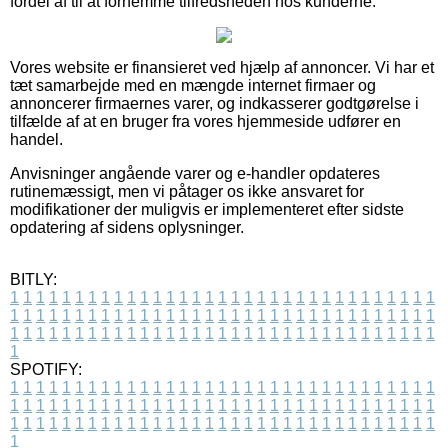
fordel af til at fornemme tilfredsheden hos kunderne.
Vores website er finansieret ved hjælp af annoncer. Vi har et
tæt samarbejde med en mængde internet firmaer og
annoncerer firmaernes varer, og indkasserer godtgørelse i
tilfælde af at en bruger fra vores hjemmeside udfører en
handel.
Anvisninger angående varer og e-handler opdateres
rutinemæssigt, men vi påtager os ikke ansvaret for
modifikationer der muligvis er implementeret efter sidste
opdatering af sidens oplysninger.
BITLY:
1
1
1
1
1
1
1
1
1
1
1
1
1
1
1
1
1
1
1
1
1
1
1
1
1
1
1
1
1
1
1
1
1
1
1
1
1
1
1
1
1
1
1
1
1
1
1
1
1
1
1
1
1
1
1
1
1
1
1
1
1
1
1
1
1
1
1
1
1
1
1
1
1
1
1
1
1
1
1
1
1
1
1
1
1
1
1
1
1
1
1
1
1
1
1
1
1
1
1
1
SPOTIFY:
1
1
1
1
1
1
1
1
1
1
1
1
1
1
1
1
1
1
1
1
1
1
1
1
1
1
1
1
1
1
1
1
1
1
1
1
1
1
1
1
1
1
1
1
1
1
1
1
1
1
1
1
1
1
1
1
1
1
1
1
1
1
1
1
1
1
1
1
1
1
1
1
1
1
1
1
1
1
1
1
1
1
1
1
1
1
1
1
1
1
1
1
1
1
1
1
1
1
1
1