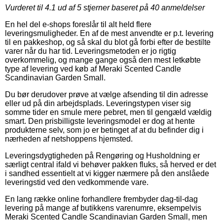
Vurderet til
4.1
ud af 5 stjerner baseret på
40
anmeldelser
En hel del e-shops foreslår til alt held flere
leveringsmuligheder. En af de mest anvendte er p.t. levering
til en pakkeshop, og så skal du blot gå forbi efter de bestilte
varer når du har tid. Leveringsmetoden er jo rigtig
overkommelig, og mange gange også den mest letkøbte
type af levering ved køb af Meraki Scented Candle
Scandinavian Garden Small.
Du bør derudover prøve at vælge afsending til din adresse
eller ud på din arbejdsplads. Leveringstypen viser sig
somme tider en smule mere pebret, men til gengæld vældig
smart. Den prisbilligste leveringsmodel er dog at hente
produkterne selv, som jo er betinget af at du befinder dig i
nærheden af netshoppens hjemsted.
Leveringsdygtigheden på Rengøring og Husholdning er
særligt central ifald vi behøver pakken fluks, så herved er det
i sandhed essentielt at vi kigger nærmere på den anslåede
leveringstid ved den vedkommende vare.
En lang række online forhandlere frembyder dag-til-dag
levering på mange af butikkens varenumre, eksempelvis
Meraki Scented Candle Scandinavian Garden Small, men