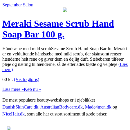
September Salon
Meraki Sesame Scrub Hand
Soap Bar 100 g.
Håndsæbe med mild scrubSesame Scrub Hand Soap Bar fra Meraki
er en velduftende håndsæbe med mild scrub, der skånsomt renser
hænderne helt rene og giver dem en dejlig duft. Sæbebaren tilfører
pleje og næring til hænderne, så de efterlades bløde og velpleje
(Læs
mere)
60
kr.
(Vis fragtpris)
Læs mere »
Køb nu »
De mest populære beauty-webshops er i øjeblikket
DanishSkinCare.dk
,
AustralianBodycare.dk
,
Made4men.dk
og
NiceHair.dk
, som alle har et stort sortiment til gode priser.