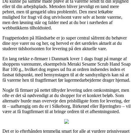
Du kunne på samme måde prøve at få varerne sendt til din lejlighed
eller til din arbejdsplads. Metoden bliver jævnligt en tand mere
pebret, men til gengæld ultra problemfri. Den mest letkøbte
mulighed for fragt vil dog utvivlsomt være selv at hente varerne,
men den løsning står og falder med at du bor i nærheden af
webbutikkens tilholdssted.
Fragtperioden på Håndsæbe er jo super central såfremt du behøver
dine nye varer nu og her, og herved er det særdeles aktuelt at du
studerer tidshorisonten for levering på den aktuelle vare.
En lang række e-firmaer i Danmark lover 1 dags fragt på mange af
shoppens varenumre, eksempelvis Meraki Sesame Scrub Hand Soap
Bar 100 g., hvilket dog regnes ud fra at ordren indsendes inden et
fastsat tidspunkt, med hensynstagen til at de sandsynligvis kan nå at
få varerne hen til fragtfirmaet før lagermedarbejderne drager hjemad.
Nogle få firmaer på nettet tilbyder levering uden omkostninger, men
ofte er det så nødvendigt at du shopper for et konkret beløb. Som
alternativ burde man overveje den prisbilligste form for levering, der
tit – uafhængig om du er i Silkeborg, Birkerød eller Bjerringbro – vil
være at få fragtfirmaet til at bringe ordren til et afhentningssted.
Det er jo efterhånden temmelig smart for alle at vurdere prisniveauet