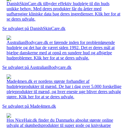
DanishSkinCare.dk tilbyder effektiv hudpleje til din huds
unikke behov. Med deres produkter får du årtier med
uafhængige kliniske data bag deres ingredienser. Klik her for at
se deres udvalg.
Se udvalget på DanishSkinCare.dk
AustralianBodycare.dk er førende inden for problemløsende
hudpleje og det har de været siden 1992. Det er deres mål at
hjælpe danskerne med at opnå en sundere hud og afhjælpe
hudproblemer. Klik her for at se deres udvalg.
Se udvalget på AustralianBodycare.dk
Made4men.dk er nordens største forhandler af
hudplejeprodukter til mænd. De har i dag over 5.000 forskellige
plejeprodukter til mænd, og hver eneste uge bliver deres udvalg
større. Klik her for at se deres udvalg.
Se udvalget på Made4men.dk
Hos NiceHair.dk finder du Danmarks absolut største online
udvalg af skønhedsprodukter til super gode og knivskarpe