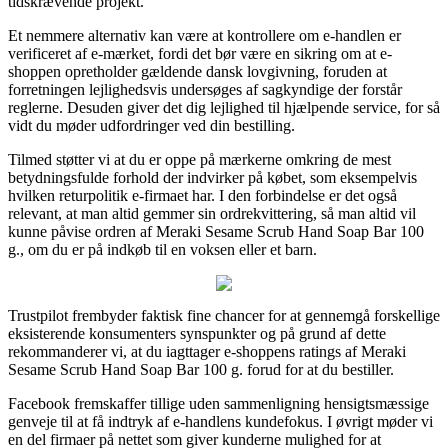
tidskrævende projekt.
Et nemmere alternativ kan være at kontrollere om e-handlen er
verificeret af e-mærket, fordi det bør være en sikring om at e-
shoppen opretholder gældende dansk lovgivning, foruden at
forretningen lejlighedsvis undersøges af sagkyndige der forstår
reglerne. Desuden giver det dig lejlighed til hjælpende service, for så
vidt du møder udfordringer ved din bestilling.
Tilmed støtter vi at du er oppe på mærkerne omkring de mest
betydningsfulde forhold der indvirker på købet, som eksempelvis
hvilken returpolitik e-firmaet har. I den forbindelse er det også
relevant, at man altid gemmer sin ordrekvittering, så man altid vil
kunne påvise ordren af Meraki Sesame Scrub Hand Soap Bar 100
g., om du er på indkøb til en voksen eller et barn.
Trustpilot frembyder faktisk fine chancer for at gennemgå forskellige
eksisterende konsumenters synspunkter og på grund af dette
rekommanderer vi, at du iagttager e-shoppens ratings af Meraki
Sesame Scrub Hand Soap Bar 100 g. forud for at du bestiller.
Facebook fremskaffer tillige uden sammenligning hensigtsmæssige
genveje til at få indtryk af e-handlens kundefokus. I øvrigt møder vi
en del firmaer på nettet som giver kunderne mulighed for at