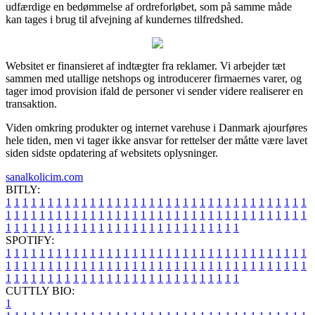
udfærdige en bedømmelse af ordreforløbet, som på samme måde
kan tages i brug til afvejning af kundernes tilfredshed.
Websitet er finansieret af indtægter fra reklamer. Vi arbejder tæt
sammen med utallige netshops og introducerer firmaernes varer, og
tager imod provision ifald de personer vi sender videre realiserer en
transaktion.
Viden omkring produkter og internet varehuse i Danmark ajourføres
hele tiden, men vi tager ikke ansvar for rettelser der måtte være lavet
siden sidste opdatering af websitets oplysninger.
sanalkolicim.com
BITLY:
1
1
1
1
1
1
1
1
1
1
1
1
1
1
1
1
1
1
1
1
1
1
1
1
1
1
1
1
1
1
1
1
1
1
1
1
1
1
1
1
1
1
1
1
1
1
1
1
1
1
1
1
1
1
1
1
1
1
1
1
1
1
1
1
1
1
1
1
1
1
1
1
1
1
1
1
1
1
1
1
1
1
1
1
1
1
1
1
1
1
1
1
1
1
1
1
1
1
1
1
SPOTIFY:
1
1
1
1
1
1
1
1
1
1
1
1
1
1
1
1
1
1
1
1
1
1
1
1
1
1
1
1
1
1
1
1
1
1
1
1
1
1
1
1
1
1
1
1
1
1
1
1
1
1
1
1
1
1
1
1
1
1
1
1
1
1
1
1
1
1
1
1
1
1
1
1
1
1
1
1
1
1
1
1
1
1
1
1
1
1
1
1
1
1
1
1
1
1
1
1
1
1
1
1
CUTTLY BIO:
1