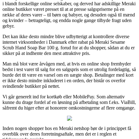
i blandt forskellige online selskaber, og derved har adskillige Meraki
online butikker været presset til at at presse salgspriserne på en
række af deres varer – til børn og babyer, og desuden også til mænd
og kvinder – betragteligt, og endda nogle gange tilbyde fragt uden
gebyr.
Det kan ikke desto mindre blive udbytterigt at kontrollere diverse
internet virksomheder i Danmark efter rabat på Meraki Sesame
Scrub Hand Soap Bar 100 g. forud for at du shopper, sådan at du er
sikker på at indhente den mest attraktive pris.
Man må blot være årvågen med, at hvis en online shop frembyder
bedst i test varer til salg for en salgspris som er utrolig fordelagtig, så
burde det tit være en varsel om en uægte shop. Betalinger med kort
er ikke desto mindre inkluderet i en orden, der bistår os overfor
svindlende butikker på nettet.
Vi går generelt ind for kortkøb eller MobilePay. Som alternativ
kunne du drage fordel af en løsning på afbetaling som f.eks. ViaBill,
såfremt du higer efter at honorere omkostningerne af flere omgange.
Inden nogen shopper hos en Meraki netshop bør de i princippet få
overblik over deres forretningsaftale, men det er i reglen et