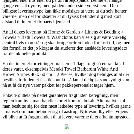
lejlighed eller hus eller ud på din arbejdsplads. Denne er mange
gange en sjat dyrere, men på den anden side yderst nem. Den
billigste leveringstype kan ikke modsiges at være at du selv henter
varerne, men det forudsætter at du fysisk befinder dig med kort
afstand til internet firmaets hjemsted.
Antal dages levering på Home & Garden > Linens & Bedding >
Towels > Bath Towels & Washcloths kan vise sig at være virkelig
central hvis man står og skal bruge ordren inden for kort tid, og med
det formål er det jo klogt at du studerer den anslåede leveringsdato
for det aktuelle produkt.
En del internet forretninger præsterer 1 dags fragt på en række af
deres varer, eksempelvis Meraki Towel Barbarum White And
Brown Stripes 40 x 60 cm – 2 Pieces, hvilket dog betinges af at der
bestilles forinden et fast tidspunkt, sådan at de højst sandsynligt kan
nå at få de nye varer pakket før pakkepersonalet tager hjem.
Enkelte outlets på nettet garanterer fragt uden beregning, men i
reglen kun hvis man handler for et konkret beløb. Alternativt skal
man beslutte sig for den mest letkøbte type af levering, hvilket gerne
– uanset om man befinder sig i Taastrup, Nørresundby eller Vojens –
vil blive at få fragtmanden til at levere varerne til et afhentningssted.