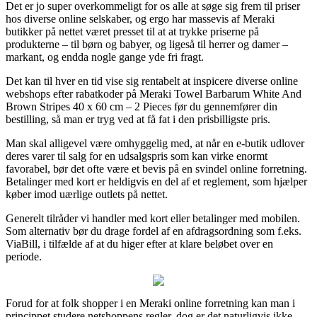
Det er jo super overkommeligt for os alle at søge sig frem til priser
hos diverse online selskaber, og ergo har massevis af Meraki
butikker på nettet været presset til at at trykke priserne på
produkterne – til børn og babyer, og ligeså til herrer og damer –
markant, og endda nogle gange yde fri fragt.
Det kan til hver en tid vise sig rentabelt at inspicere diverse online
webshops efter rabatkoder på Meraki Towel Barbarum White And
Brown Stripes 40 x 60 cm – 2 Pieces før du gennemfører din
bestilling, så man er tryg ved at få fat i den prisbilligste pris.
Man skal alligevel være omhyggelig med, at når en e-butik udlover
deres varer til salg for en udsalgspris som kan virke enormt
favorabel, bør det ofte være et bevis på en svindel online forretning.
Betalinger med kort er heldigvis en del af et reglement, som hjælper
køber imod uærlige outlets på nettet.
Generelt tilråder vi handler med kort eller betalinger med mobilen.
Som alternativ bør du drage fordel af en afdragsordning som f.eks.
ViaBill, i tilfælde af at du higer efter at klare beløbet over en
periode.
Forud for at folk shopper i en Meraki online forretning kan man i
princippet studere netshoppens regler, dog er det naturligvis ikke