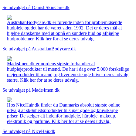
Se udvalget på DanishSkinCare.dk
AustralianBodycare.dk er førende inden for problemløsende
hudpleje og det har de været siden 1992. Det er deres mål at
hjælpe danskerne med at opnå en sundere hud og afhjælpe
hudproblemer. Klik her for at se deres udvalg.
Se udvalget på AustralianBodycare.dk
Made4men.dk er nordens største forhandler af
hudplejeprodukter til mænd. De har i dag over 5.000 forskellige
plejeprodukter til mænd, og hver eneste uge bliver deres udvalg
større. Klik her for at se deres udvalg.
Se udvalget på Made4men.dk
Hos NiceHair.dk finder du Danmarks absolut største online
udvalg af skønhedsprodukter til super gode og knivskarpe
priser. De sælger alt indenfor hudpleje, hårpleje, makeup,
elektronik og parfume. Klik her for at se deres udvalg.
Se udvalget på NiceHair.dk