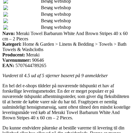
Besøg webshop
Besøg webshop
Besøg webshop
Besøg webshop
Besøg webshop
Navn:
Meraki Towel Barbarum White And Brown Stripes 40 x 60
cm – 2 Pieces
Kategori:
Home & Garden > Linens & Bedding > Towels > Bath
Towels & Washcloths
Producent:
Meraki
Varenummer:
90646
EAN:
5707644789265
Vurderet til
4.5
ud af 5 stjerner baseret på
9
anmeldelser
En hel del e-shops tildeler på nuværende tidspunkt et hav af
forskellige leveringsmetoder. En der er meget populær er på
nuværende tidspunkt afhentningssteder, som giver dig fleksibiliteten
til at hente de købte varer når du har tid. Fragttypen er nemlig
ualmindeligt hensigtsmæssig, samt oftest tilmed den mindst kostelige
leveringsmåde ved køb af Meraki Towel Barbarum White And
Brown Stripes 40 x 60 cm – 2 Pieces.
Du kunne endvidere påtænke at bestille varerne til levering til din