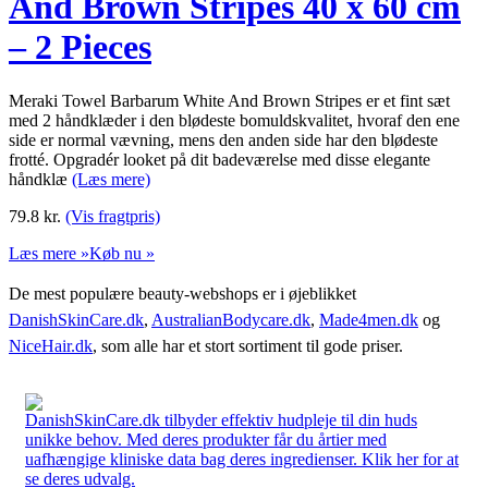
And Brown Stripes 40 x 60 cm
– 2 Pieces
Meraki Towel Barbarum White And Brown Stripes er et fint sæt
med 2 håndklæder i den blødeste bomuldskvalitet, hvoraf den ene
side er normal vævning, mens den anden side har den blødeste
frotté. Opgradér looket på dit badeværelse med disse elegante
håndklæ
(Læs mere)
79.8
kr.
(Vis fragtpris)
Læs mere »
Køb nu »
De mest populære beauty-webshops er i øjeblikket
DanishSkinCare.dk
,
AustralianBodycare.dk
,
Made4men.dk
og
NiceHair.dk
, som alle har et stort sortiment til gode priser.
DanishSkinCare.dk tilbyder effektiv hudpleje til din huds
unikke behov. Med deres produkter får du årtier med
uafhængige kliniske data bag deres ingredienser. Klik her for at
se deres udvalg.