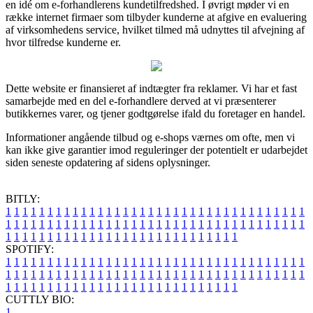
en idé om e-forhandlerens kundetilfredshed. I øvrigt møder vi en
række internet firmaer som tilbyder kunderne at afgive en evaluering
af virksomhedens service, hvilket tilmed må udnyttes til afvejning af
hvor tilfredse kunderne er.
Dette website er finansieret af indtægter fra reklamer. Vi har et fast
samarbejde med en del e-forhandlere derved at vi præsenterer
butikkernes varer, og tjener godtgørelse ifald du foretager en handel.
Informationer angående tilbud og e-shops værnes om ofte, men vi
kan ikke give garantier imod reguleringer der potentielt er udarbejdet
siden seneste opdatering af sidens oplysninger.
BITLY:
1
1
1
1
1
1
1
1
1
1
1
1
1
1
1
1
1
1
1
1
1
1
1
1
1
1
1
1
1
1
1
1
1
1
1
1
1
1
1
1
1
1
1
1
1
1
1
1
1
1
1
1
1
1
1
1
1
1
1
1
1
1
1
1
1
1
1
1
1
1
1
1
1
1
1
1
1
1
1
1
1
1
1
1
1
1
1
1
1
1
1
1
1
1
1
1
1
1
1
1
SPOTIFY:
1
1
1
1
1
1
1
1
1
1
1
1
1
1
1
1
1
1
1
1
1
1
1
1
1
1
1
1
1
1
1
1
1
1
1
1
1
1
1
1
1
1
1
1
1
1
1
1
1
1
1
1
1
1
1
1
1
1
1
1
1
1
1
1
1
1
1
1
1
1
1
1
1
1
1
1
1
1
1
1
1
1
1
1
1
1
1
1
1
1
1
1
1
1
1
1
1
1
1
1
CUTTLY BIO:
1