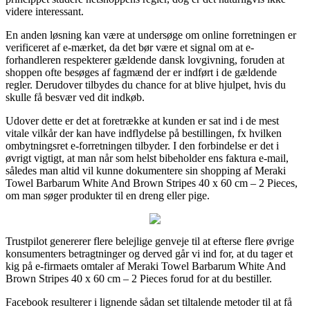
videre interessant.
En anden løsning kan være at undersøge om online forretningen er
verificeret af e-mærket, da det bør være et signal om at e-
forhandleren respekterer gældende dansk lovgivning, foruden at
shoppen ofte besøges af fagmænd der er indført i de gældende
regler. Derudover tilbydes du chance for at blive hjulpet, hvis du
skulle få besvær ved dit indkøb.
Udover dette er det at foretrække at kunden er sat ind i de mest
vitale vilkår der kan have indflydelse på bestillingen, fx hvilken
ombytningsret e-forretningen tilbyder. I den forbindelse er det i
øvrigt vigtigt, at man når som helst bibeholder ens faktura e-mail,
således man altid vil kunne dokumentere sin shopping af Meraki
Towel Barbarum White And Brown Stripes 40 x 60 cm – 2 Pieces,
om man søger produkter til en dreng eller pige.
Trustpilot genererer flere belejlige genveje til at efterse flere øvrige
konsumenters betragtninger og derved går vi ind for, at du tager et
kig på e-firmaets omtaler af Meraki Towel Barbarum White And
Brown Stripes 40 x 60 cm – 2 Pieces forud for at du bestiller.
Facebook resulterer i lignende sådan set tiltalende metoder til at få