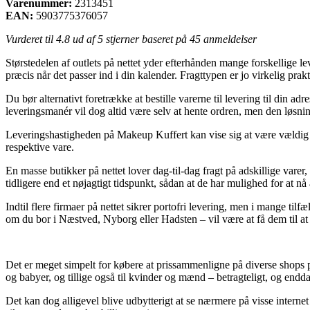
Varenummer:
2313451
EAN:
5903775376057
Vurderet til
4.8
ud af 5 stjerner baseret på
45
anmeldelser
Størstedelen af outlets på nettet yder efterhånden mange forskellige le
præcis når det passer ind i din kalender. Fragttypen er jo virkelig p
Du bør alternativt foretrække at bestille varerne til levering til din a
leveringsmanér vil dog altid være selv at hente ordren, men den løsnin
Leveringshastigheden på Makeup Kuffert kan vise sig at være vældig vi
respektive vare.
En masse butikker på nettet lover dag-til-dag fragt på adskillige v
tidligere end et nøjagtigt tidspunkt, sådan at de har mulighed for at nå
Indtil flere firmaer på nettet sikrer portofri levering, men i mange t
om du bor i Næstved, Nyborg eller Hadsten – vil være at få dem til at l
Det er meget simpelt for købere at prissammenligne på diverse shops på
og babyer, og tillige også til kvinder og mænd – betragteligt, og endd
Det kan dog alligevel blive udbytterigt at se nærmere på visse inter