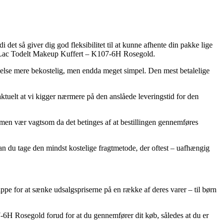
 det så giver dig god fleksibilitet til at kunne afhente din pakke lige
olly Lac Todelt Makeup Kuffert – K107-6H Rosegold.
en anelse mere bekostelig, men endda meget simpel. Den mest betalelige
ktuelt at vi kigger nærmere på den anslåede leveringstid for den
men vær vagtsom da det betinges af at bestillingen gennemføres
 kan du tage den mindst kostelige fragtmetode, der oftest – uafhængig
ppe for at sænke udsalgspriserne på en række af deres varer – til børn
-6H Rosegold forud for at du gennemfører dit køb, således at du er