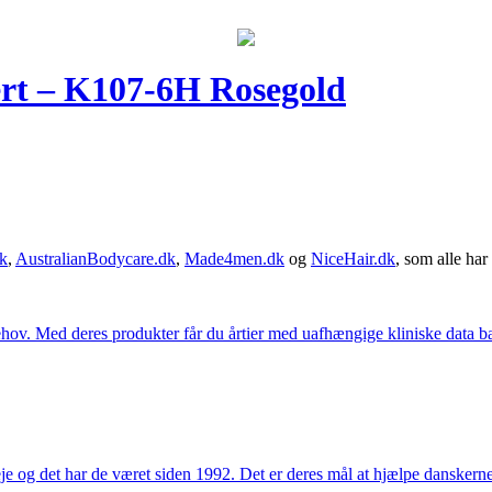
rt – K107-6H Rosegold
k
,
AustralianBodycare.dk
,
Made4men.dk
og
NiceHair.dk
, som alle har 
hov. Med deres produkter får du årtier med uafhængige kliniske data bag
e og det har de været siden 1992. Det er deres mål at hjælpe dansker