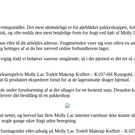
veringsmidler. Det mest almindelige er for øjeblikket pakkeshoppen, fordi
raktisk, og ofte endda den mest betalelige form for fragt ved køb af M
dresse eller til dit arbejdes adresse. Fragtmetoden viser sig som oftest 
g betinges af at du bor nærved online forhandlerens lager.
gtig ifald vi behøver varerne omgående, så i det øjemed er det ret så a
arer, eksempelvis Molly Lac Todelt Makeup Kuffert – K107-6H Rosegold, 
 at få produktet ekspederet forud for at de lageransatte drager hjemad.
ilfælde under forudsætning af at der aftages for en bestemt sum. Desuden
evere din bestilling til en pakkeshop.
 nettet, og herved har flere Molly Lac internet varehuse ikke kunne sli
a nogle gange sikre fragt uden beregning.
net foretagender efter udsalg på Molly Lac Todelt Makeup Kuffert – K107