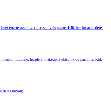
ver eneste uge bliver deres udvalg større. Klik her for at se deres
 indenfor hudpleje, hårpleje, makeup, elektronik og parfume. Klik
se deres udvalg.