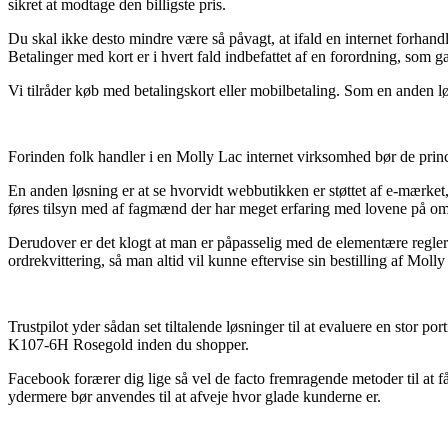
sikret at modtage den billigste pris.
Du skal ikke desto mindre være så påvagt, at ifald en internet forhandle
Betalinger med kort er i hvert fald indbefattet af en forordning, som 
Vi tilråder køb med betalingskort eller mobilbetaling. Som en anden lø
Forinden folk handler i en Molly Lac internet virksomhed bør de princi
En anden løsning er at se hvorvidt webbutikken er støttet af e-mærket, g
føres tilsyn med af fagmænd der har meget erfaring med lovene på områ
Derudover er det klogt at man er påpasselig med de elementære regler de
ordrekvittering, så man altid vil kunne eftervise sin bestilling af M
Trustpilot yder sådan set tiltalende løsninger til at evaluere en stor
K107-6H Rosegold inden du shopper.
Facebook forærer dig lige så vel de facto fremragende metoder til at få 
ydermere bør anvendes til at afveje hvor glade kunderne er.