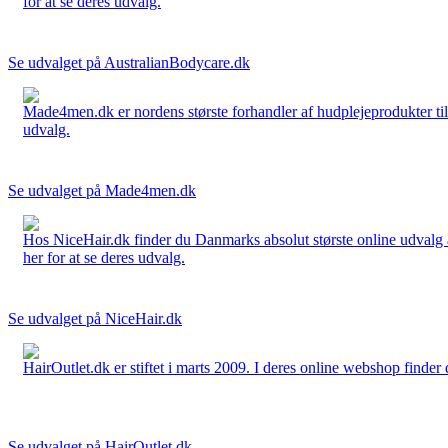
for at se deres udvalg.
Se udvalget på AustralianBodycare.dk
Made4men.dk er nordens største forhandler af hudplejeprodukter til 
udvalg.
Se udvalget på Made4men.dk
Hos NiceHair.dk finder du Danmarks absolut største online udvalg a
her for at se deres udvalg.
Se udvalget på NiceHair.dk
HairOutlet.dk er stiftet i marts 2009. I deres online webshop finder 
Se udvalget på HairOutlet.dk