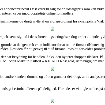
r annoncerer bedst i test varer til salg for en udsalgspris som kan virke k
garanterer køber imod uoprigtige online forhandlere.
sning kunne du drage nytte af en afdragsordning fra eksempelvis ViaBill
pielt sætte sig ind i dens forretningsbetingelser, dog er det almindelig
rundet at det generelt er en indikator for at online firmaet tilslutter s
det. Desuden får du genvej til at få bistand, hvis du forvoldes proble
r har betydning for handlen, f.eks. den bytteret shoppen tilsikrer. På g
olly Lac Todelt Makeup Kuffert – K107-6H Rosegold, uafhængig om man er
 portion andre kunders domme og af den grund er det klogt, at du analyser
indsigt i e-forhandlerens pålidelighed. Herinde ser vi nogle outlets på n