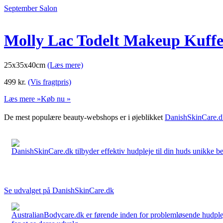
September Salon
Molly Lac Todelt Makeup Kuffe
25x35x40cm
(Læs mere)
499
kr.
(Vis fragtpris)
Læs mere »
Køb nu »
De mest populære beauty-webshops er i øjeblikket
DanishSkinCare.d
DanishSkinCare.dk tilbyder effektiv hudpleje til din huds unikke be
Se udvalget på DanishSkinCare.dk
AustralianBodycare.dk er førende inden for problemløsende hudplej