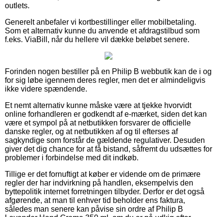
outlets.
Generelt anbefaler vi kortbestillinger eller mobilbetaling.
Som et alternativ kunne du anvende et afdragstilbud som
f.eks. ViaBill, når du hellere vil dække beløbet senere.
Forinden nogen bestiller på en Philip B webbutik kan de i og
for sig løbe igennem deres regler, men det er almindeligvis
ikke videre spændende.
Et nemt alternativ kunne måske være at tjekke hvorvidt
online forhandleren er godkendt af e-mærket, siden det kan
være et sympol på at netbutikken forsvarer de officielle
danske regler, og at netbutikken af og til efterses af
sagkyndige som forstår de gældende regulativer. Desuden
giver det dig chance for at få bistand, såfremt du udsættes for
problemer i forbindelse med dit indkøb.
Tillige er det fornuftigt at køber er vidende om de primære
regler der har indvirkning på handlen, eksempelvis den
byttepolitik internet forretningen tilbyder. Derfor er det også
afgørende, at man til enhver tid beholder ens faktura,
således man senere kan påvise sin ordre af Philip B