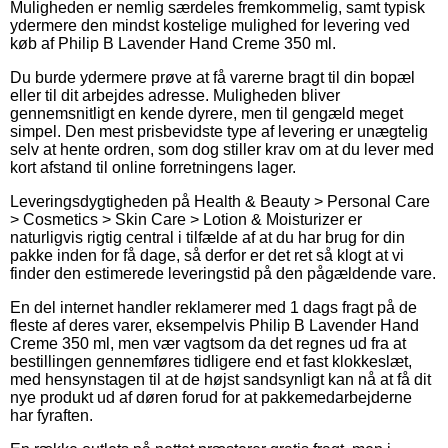
Muligheden er nemlig særdeles fremkommelig, samt typisk
ydermere den mindst kostelige mulighed for levering ved
køb af Philip B Lavender Hand Creme 350 ml.
Du burde ydermere prøve at få varerne bragt til din bopæl
eller til dit arbejdes adresse. Muligheden bliver
gennemsnitligt en kende dyrere, men til gengæld meget
simpel. Den mest prisbevidste type af levering er unægtelig
selv at hente ordren, som dog stiller krav om at du lever med
kort afstand til online forretningens lager.
Leveringsdygtigheden på Health & Beauty > Personal Care
> Cosmetics > Skin Care > Lotion & Moisturizer er
naturligvis rigtig central i tilfælde af at du har brug for din
pakke inden for få dage, så derfor er det ret så klogt at vi
finder den estimerede leveringstid på den pågældende vare.
En del internet handler reklamerer med 1 dags fragt på de
fleste af deres varer, eksempelvis Philip B Lavender Hand
Creme 350 ml, men vær vagtsom da det regnes ud fra at
bestillingen gennemføres tidligere end et fast klokkeslæt,
med hensynstagen til at de højst sandsynligt kan nå at få dit
nye produkt ud af døren forud for at pakkemedarbejderne
har fyraften.