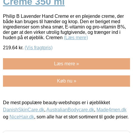
Creme 350 ml
Philip B Lavender Hand Creme er en plejende creme, der
både kan bruges til hænder og krop. Den er beriget med
ingredienser som shea smør, E-vitamin og pro-vitamin B%,
der gør at den virker utrolig fugtgivende, og trænger ind i
huden på et øjeblik. Cremen
(Læs mere)
219.64
kr.
(Vis fragtpris)
Læs mere »
Køb nu »
De mest populære beauty-webshops er i øjeblikket
DanishSkinCare.dk
,
AustralianBodycare.dk
,
Made4men.dk
og
NiceHair.dk
, som alle har et stort sortiment til gode priser.