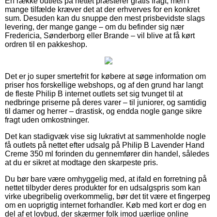
En række outlets på nettet præsterer gratis fragt, men i
mange tilfælde kræver det at der erhverves for en konkret
sum. Desuden kan du snuppe den mest prisbevidste slags
levering, der mange gange – om du befinder sig nær
Fredericia, Sønderborg eller Brande – vil blive at få kørt
ordren til en pakkeshop.
Det er jo super smertefrit for købere at søge information om
priser hos forskellige webshops, og af den grund har langt
de fleste Philip B internet outlets set sig tvunget til at
nedbringe priserne på deres varer – til juniorer, og samtidig
til damer og herrer – drastisk, og endda nogle gange sikre
fragt uden omkostninger.
Det kan stadigvæk vise sig lukrativt at sammenholde nogle
få outlets på nettet efter udsalg på Philip B Lavender Hand
Creme 350 ml forinden du gennemfører din handel, således
at du er sikret at modtage den skarpeste pris.
Du bør bare være omhyggelig med, at ifald en forretning på
nettet tilbyder deres produkter for en udsalgspris som kan
virke ubegribelig overkommelig, bør det tit være et fingerpeg
om en uoprigtig internet forhandler. Køb med kort er dog en
del af et lovbud, der skærmer folk imod uærlige online