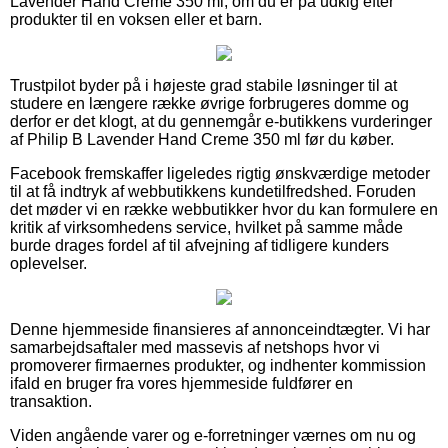
Lavender Hand Creme 350 ml, om du er på udkig efter
produkter til en voksen eller et barn.
Trustpilot byder på i højeste grad stabile løsninger til at
studere en længere række øvrige forbrugeres domme og
derfor er det klogt, at du gennemgår e-butikkens vurderinger
af Philip B Lavender Hand Creme 350 ml før du køber.
Facebook fremskaffer ligeledes rigtig ønskværdige metoder
til at få indtryk af webbutikkens kundetilfredshed. Foruden
det møder vi en række webbutikker hvor du kan formulere en
kritik af virksomhedens service, hvilket på samme måde
burde drages fordel af til afvejning af tidligere kunders
oplevelser.
Denne hjemmeside finansieres af annonceindtægter. Vi har
samarbejdsaftaler med massevis af netshops hvor vi
promoverer firmaernes produkter, og indhenter kommission
ifald en bruger fra vores hjemmeside fuldfører en
transaktion.
Viden angående varer og e-forretninger værnes om nu og