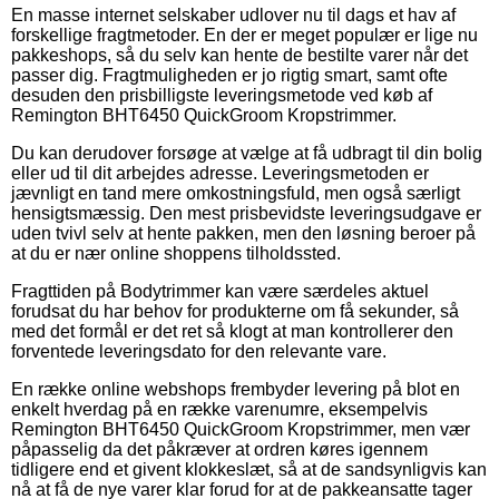
En masse internet selskaber udlover nu til dags et hav af
forskellige fragtmetoder. En der er meget populær er lige nu
pakkeshops, så du selv kan hente de bestilte varer når det
passer dig. Fragtmuligheden er jo rigtig smart, samt ofte
desuden den prisbilligste leveringsmetode ved køb af
Remington BHT6450 QuickGroom Kropstrimmer.
Du kan derudover forsøge at vælge at få udbragt til din bolig
eller ud til dit arbejdes adresse. Leveringsmetoden er
jævnligt en tand mere omkostningsfuld, men også særligt
hensigtsmæssig. Den mest prisbevidste leveringsudgave er
uden tvivl selv at hente pakken, men den løsning beroer på
at du er nær online shoppens tilholdssted.
Fragttiden på Bodytrimmer kan være særdeles aktuel
forudsat du har behov for produkterne om få sekunder, så
med det formål er det ret så klogt at man kontrollerer den
forventede leveringsdato for den relevante vare.
En række online webshops frembyder levering på blot en
enkelt hverdag på en række varenumre, eksempelvis
Remington BHT6450 QuickGroom Kropstrimmer, men vær
påpasselig da det påkræver at ordren køres igennem
tidligere end et givent klokkeslæt, så at de sandsynligvis kan
nå at få de nye varer klar forud for at de pakkeansatte tager