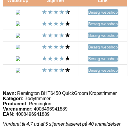
Webshop
Stjerner
Link
Besøg webshop
Besøg webshop
Besøg webshop
Besøg webshop
Besøg webshop
Besøg webshop
Navn:
Remington BHT6450 QuickGroom Kropstrimmer
Kategori:
Bodytrimmer
Producent:
Remington
Varenummer:
4008496941889
EAN:
4008496941889
Vurderet til
4.7
ud af 5 stjerner baseret på
40
anmeldelser