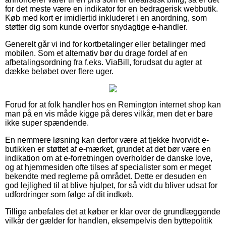
for det meste være en indikator for en bedragerisk webbutik.
Køb med kort er imidlertid inkluderet i en anordning, som
støtter dig som kunde overfor snydagtige e-handler.
Generelt går vi ind for kortbetalinger eller betalinger med
mobilen. Som et alternativ bør du drage fordel af en
afbetalingsordning fra f.eks. ViaBill, forudsat du agter at
dække beløbet over flere uger.
Forud for at folk handler hos en Remington internet shop kan
man på en vis måde kigge på deres vilkår, men det er bare
ikke super spændende.
En nemmere løsning kan derfor være at tjekke hvorvidt e-
butikken er støttet af e-mærket, grundet at det bør være en
indikation om at e-forretningen overholder de danske love,
og at hjemmesiden ofte tilses af specialister som er meget
bekendte med reglerne på området. Dette er desuden en
god lejlighed til at blive hjulpet, for så vidt du bliver udsat for
udfordringer som følge af dit indkøb.
Tillige anbefales det at køber er klar over de grundlæggende
vilkår der gælder for handlen, eksempelvis den byttepolitik