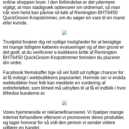
online shoppen lover. I den forbindelse er det ydermere
vigtigt, at man stadigvæk opbevarer sin ordremail, så man
når som helst kan påvise sit køb af Remington BHT6450
QuickGroom Kropstrimmer, om du søger en vare til en mand
eller kvinde.
Trustpilot forærer dig ret nyttige muligheder for at besigtige
ret mange tidligere køberes evalueringer og af den grund er
det godt, at du verificerer e-butikkens kritik af Remington
BHT6450 QuickGroom Kropstrimmer forinden du placerer
din ordre.
Facebook fremskaffer lige så vel fuldt ud nyttige chancer for
at få indsigt i webbutikkens popularitet. Herinde ser vi endda
webbutikker hvor folk kan meddele en vurdering af
ordreforløbet, som tilmed må udnyttes til at få et indblik i hvor
tilfredse kunderne er.
Vores hjemmeside er reklamefinansieret. Vi hjælper mange
internet forhandlere eftersom vi promoverer deres produkter,
og tager honorar for så vidt den person vi sender videre
udfører en handel.