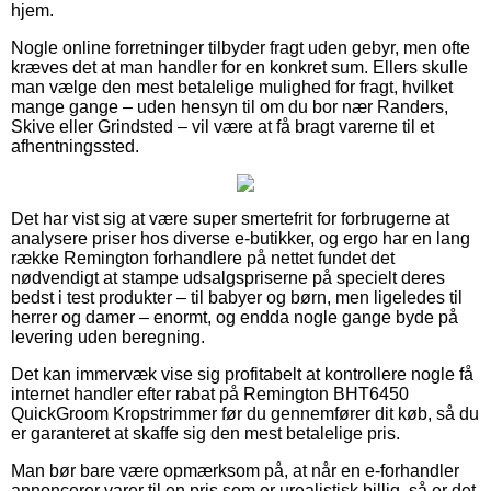
hjem.
Nogle online forretninger tilbyder fragt uden gebyr, men ofte
kræves det at man handler for en konkret sum. Ellers skulle
man vælge den mest betalelige mulighed for fragt, hvilket
mange gange – uden hensyn til om du bor nær Randers,
Skive eller Grindsted – vil være at få bragt varerne til et
afhentningssted.
Det har vist sig at være super smertefrit for forbrugerne at
analysere priser hos diverse e-butikker, og ergo har en lang
række Remington forhandlere på nettet fundet det
nødvendigt at stampe udsalgspriserne på specielt deres
bedst i test produkter – til babyer og børn, men ligeledes til
herrer og damer – enormt, og endda nogle gange byde på
levering uden beregning.
Det kan immervæk vise sig profitabelt at kontrollere nogle få
internet handler efter rabat på Remington BHT6450
QuickGroom Kropstrimmer før du gennemfører dit køb, så du
er garanteret at skaffe sig den mest betalelige pris.
Man bør bare være opmærksom på, at når en e-forhandler
annoncerer varer til en pris som er urealistisk billig, så er det