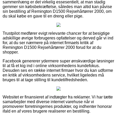
sammenhæng er det virkelig essesentielt, at man stadig
gemmer sin købsbekræftelse, således man altid kan påvise
sin bestilling af Remington D1500 Rejsehårtørrer 2000, om
du skal købe en gave til en dreng eller pige.
Trustpilot medfører evigt relevante chancer for at besigtige
adskillige øvrige forbrugeres opfattelser og derved går vi ind
for, at du ser nærmere på internet firmaets kritik af
Remington D1500 Rejsehårtørrer 2000 forud for at du
shopper.
Facebook genererer ydermere super ønskværdige løsninger
til at få et kig ind i online virksomhedens kundefokus.
Desuden ses en række internet firmaer hvor du kan udforme
en kritik af virksomhedens service, hvilket ligeledes må
bruges til at tage stilling til kundetilfredsheden.
Websitet er finansieret af indtægter fra reklamer. Vi har tætte
samarbejder med diverse internet varehuse når vi
promoverer forretningernes produkter, og indhenter honorar
ifald en af vores brugere realiserer en bestilling.