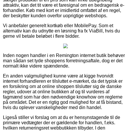
attraktiv, kan det tit være et faresignal om en bedragerisk e-
forhandler. Køb med kort er imidlertid omfattet af en regel,
der beskytter kunden overfor uoprigtige webshops.
Vi anbefaler generelt kortkøb eller MobilePay. Som et
alternativ kan du udnytte en løsning fra fx ViaBill, hvis du
gerne vil betale beløbet i flere bidder.
Inden nogen handler i en Remington internet butik behøver
man sådan set tyde shoppens forretningsaftale, dog er det
normalt ikke videre spændende.
En anden valgmulighed kunne være at kigge hvorvidt
internet forhandleren er tilsluttet e-mærket, da det typisk er
en forsikring om at online shoppen tilslutter sig de danske
regler, udover at online butikken af og til vurderes af
fagmænd som har den nødvendige knowhow om reglerne
på området. Det er en rigtig god mulighed for at få bistand,
hvis du oplever vanskeligheder med din handel.
Ligeså stiller vi forslag om at du er hensynstagende til de
primære vedtægter der er gældende for handlen, f.eks.
hvilken returneringsret webbutikken tilbyder. I den