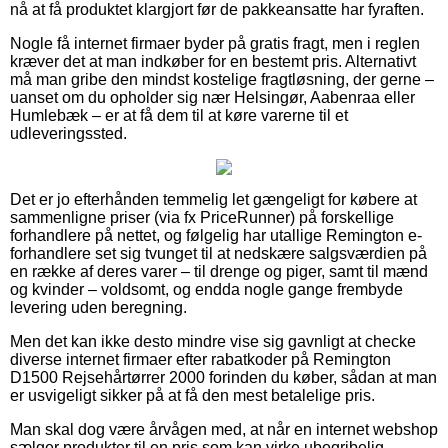
nå at få produktet klargjort før de pakkeansatte har fyraften.
Nogle få internet firmaer byder på gratis fragt, men i reglen
kræver det at man indkøber for en bestemt pris. Alternativt
må man gribe den mindst kostelige fragtløsning, der gerne –
uanset om du opholder sig nær Helsingør, Aabenraa eller
Humlebæk – er at få dem til at køre varerne til et
udleveringssted.
Det er jo efterhånden temmelig let gængeligt for købere at
sammenligne priser (via fx PriceRunner) på forskellige
forhandlere på nettet, og følgelig har utallige Remington e-
forhandlere set sig tvunget til at nedskære salgsværdien på
en række af deres varer – til drenge og piger, samt til mænd
og kvinder – voldsomt, og endda nogle gange frembyde
levering uden beregning.
Men det kan ikke desto mindre vise sig gavnligt at checke
diverse internet firmaer efter rabatkoder på Remington
D1500 Rejsehårtørrer 2000 forinden du køber, sådan at man
er usvigeligt sikker på at få den mest betalelige pris.
Man skal dog være årvågen med, at når en internet webshop
sælger produkter til en pris som kan virke ubegribelig