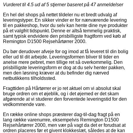
Vurderet til
4.5
ud af 5 stjerner baseret på
47
anmeldelser
En hel del shops på nettet tildeler nu et bredt udvalg af
leveringstyper. En sikker vinder er for nærværende levering
til en pakkeshop, hvor du selv kan hente dine nye produkter
på et valgfrit tidspunkt. Denne er altså temmelig praktisk,
samt typisk endvidere den prisbilligste fragtform ved køb af
Remington D1500 Rejsehårtørrer 2000.
Du bør derudover afveje for og imod at få leveret til din bolig
eller ud til dit arbejde. Leveringsformen bliver til tider en
anelse mere pebret, men tillige ret så overkommelig. Den
prisbilligste leveringsform er dog at du selv henter pakken,
men den løsning kræver at du befinder dig nærved
netbutikkens tilholdssted.
Fragttiden på Hårtørrer er jo ret aktuel om vi absolut skal
bruge ordren om et øjeblik, og i det øjemed er det skam
afgørende at vi studerer den forventede leveringstid for den
vedkommende vare.
En række online shops præsterer dag-til-dag fragt på en
lang række varenumre, eksempelvis Remington D1500
Rejsehårtørrer 2000, men vær på vagt da det er forudsat at
ordren placeres før et givent klokkeslæt, således at de kan