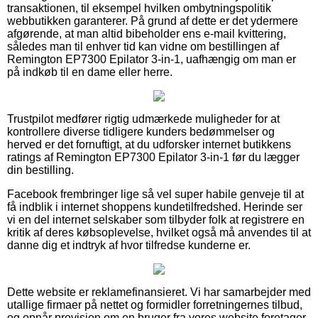
transaktionen, til eksempel hvilken ombytningspolitik
webbutikken garanterer. På grund af dette er det ydermere
afgørende, at man altid bibeholder ens e-mail kvittering,
således man til enhver tid kan vidne om bestillingen af
Remington EP7300 Epilator 3-in-1, uafhængig om man er
på indkøb til en dame eller herre.
Trustpilot medfører rigtig udmærkede muligheder for at
kontrollere diverse tidligere kunders bedømmelser og
herved er det fornuftigt, at du udforsker internet butikkens
ratings af Remington EP7300 Epilator 3-in-1 før du lægger
din bestilling.
Facebook frembringer lige så vel super habile genveje til at
få indblik i internet shoppens kundetilfredshed. Herinde ser
vi en del internet selskaber som tilbyder folk at registrere en
kritik af deres købsoplevelse, hvilket også må anvendes til at
danne dig et indtryk af hvor tilfredse kunderne er.
Dette website er reklamefinansieret. Vi har samarbejder med
utallige firmaer på nettet og formidler forretningernes tilbud,
og opnår provision om en bruger fra vores website foretager