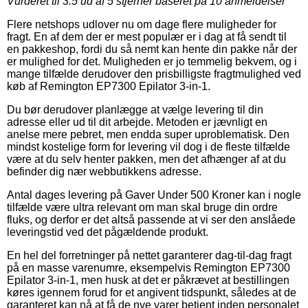
Vurderet til
3.5
ud af 5 stjerner baseret på
10
anmeldelser
Flere netshops udlover nu om dage flere muligheder for
fragt. En af dem der er mest populær er i dag at få sendt til
en pakkeshop, fordi du så nemt kan hente din pakke når der
er mulighed for det. Muligheden er jo temmelig bekvem, og i
mange tilfælde derudover den prisbilligste fragtmulighed ved
køb af Remington EP7300 Epilator 3-in-1.
Du bør derudover planlægge at vælge levering til din
adresse eller ud til dit arbejde. Metoden er jævnligt en
anelse mere pebret, men endda super uproblematisk. Den
mindst kostelige form for levering vil dog i de fleste tilfælde
være at du selv henter pakken, men det afhænger af at du
befinder dig nær webbutikkens adresse.
Antal dages levering på Gaver Under 500 Kroner kan i nogle
tilfælde være ultra relevant om man skal bruge din ordre
fluks, og derfor er det altså passende at vi ser den anslåede
leveringstid ved det pågældende produkt.
En hel del forretninger på nettet garanterer dag-til-dag fragt
på en masse varenumre, eksempelvis Remington EP7300
Epilator 3-in-1, men husk at det er påkrævet at bestillingen
køres igennem forud for et angivent tidspunkt, således at de
garanteret kan nå at få de nye varer betjent inden personalet