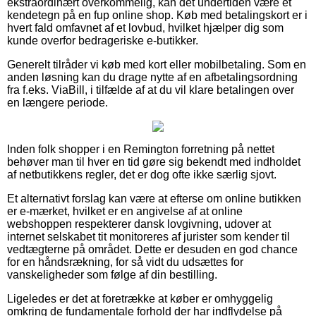
ekstraordinært overkommelig, kan det undertiden være et
kendetegn på en fup online shop. Køb med betalingskort er i
hvert fald omfavnet af et lovbud, hvilket hjælper dig som
kunde overfor bedrageriske e-butikker.
Generelt tilråder vi køb med kort eller mobilbetaling. Som en
anden løsning kan du drage nytte af en afbetalingsordning
fra f.eks. ViaBill, i tilfælde af at du vil klare betalingen over
en længere periode.
Inden folk shopper i en Remington forretning på nettet
behøver man til hver en tid gøre sig bekendt med indholdet
af netbutikkens regler, det er dog ofte ikke særlig sjovt.
Et alternativt forslag kan være at efterse om online butikken
er e-mærket, hvilket er en angivelse af at online
webshoppen respekterer dansk lovgivning, udover at
internet selskabet tit monitoreres af jurister som kender til
vedtægterne på området. Dette er desuden en god chance
for en håndsrækning, for så vidt du udsættes for
vanskeligheder som følge af din bestilling.
Ligeledes er det at foretrække at køber er omhyggelig
omkring de fundamentale forhold der har indflydelse på