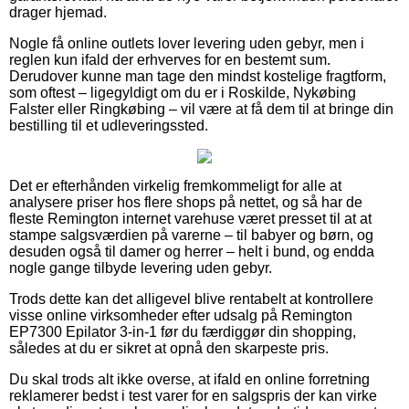
drager hjemad.
Nogle få online outlets lover levering uden gebyr, men i
reglen kun ifald der erhverves for en bestemt sum.
Derudover kunne man tage den mindst kostelige fragtform,
som oftest – ligegyldigt om du er i Roskilde, Nykøbing
Falster eller Ringkøbing – vil være at få dem til at bringe din
bestilling til et udleveringssted.
Det er efterhånden virkelig fremkommeligt for alle at
analysere priser hos flere shops på nettet, og så har de
fleste Remington internet varehuse været presset til at at
stampe salgsværdien på varerne – til babyer og børn, og
desuden også til damer og herrer – helt i bund, og endda
nogle gange tilbyde levering uden gebyr.
Trods dette kan det alligevel blive rentabelt at kontrollere
visse online virksomheder efter udsalg på Remington
EP7300 Epilator 3-in-1 før du færdiggør din shopping,
således at du er sikret at opnå den skarpeste pris.
Du skal trods alt ikke overse, at ifald en online forretning
reklamerer bedst i test varer for en salgspris der kan virke