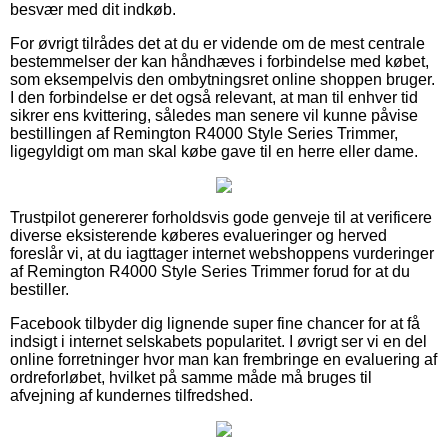
besvær med dit indkøb.
For øvrigt tilrådes det at du er vidende om de mest centrale
bestemmelser der kan håndhæves i forbindelse med købet,
som eksempelvis den ombytningsret online shoppen bruger.
I den forbindelse er det også relevant, at man til enhver tid
sikrer ens kvittering, således man senere vil kunne påvise
bestillingen af Remington R4000 Style Series Trimmer,
ligegyldigt om man skal købe gave til en herre eller dame.
Trustpilot genererer forholdsvis gode genveje til at verificere
diverse eksisterende køberes evalueringer og herved
foreslår vi, at du iagttager internet webshoppens vurderinger
af Remington R4000 Style Series Trimmer forud for at du
bestiller.
Facebook tilbyder dig lignende super fine chancer for at få
indsigt i internet selskabets popularitet. I øvrigt ser vi en del
online forretninger hvor man kan frembringe en evaluering af
ordreforløbet, hvilket på samme måde må bruges til
afvejning af kundernes tilfredshed.