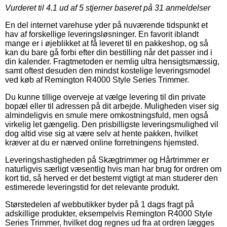
Vurderet til
4.1
ud af 5 stjerner baseret på
31
anmeldelser
En del internet varehuse yder på nuværende tidspunkt et
hav af forskellige leveringsløsninger. En favorit iblandt
mange er i øjeblikket at få leveret til en pakkeshop, og så
kan du bare gå forbi efter din bestilling når det passer ind i
din kalender. Fragtmetoden er nemlig ultra hensigtsmæssig,
samt oftest desuden den mindst kostelige leveringsmodel
ved køb af Remington R4000 Style Series Trimmer.
Du kunne tillige overveje at vælge levering til din private
bopæl eller til adressen på dit arbejde. Muligheden viser sig
almindeligvis en smule mere omkostningsfuld, men også
virkelig let gængelig. Den prisbilligste leveringsmulighed vil
dog altid vise sig at være selv at hente pakken, hvilket
kræver at du er nærved online forretningens hjemsted.
Leveringshastigheden på Skægtrimmer og Hårtrimmer er
naturligvis særligt væsentlig hvis man har brug for ordren om
kort tid, så herved er det bestemt vigtigt at man studerer den
estimerede leveringstid for det relevante produkt.
Størstedelen af webbutikker byder på 1 dags fragt på
adskillige produkter, eksempelvis Remington R4000 Style
Series Trimmer, hvilket dog regnes ud fra at ordren lægges