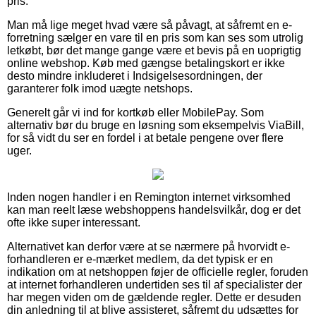
pris.
Man må lige meget hvad være så påvagt, at såfremt en e-
forretning sælger en vare til en pris som kan ses som utrolig
letkøbt, bør det mange gange være et bevis på en uoprigtig
online webshop. Køb med gængse betalingskort er ikke
desto mindre inkluderet i Indsigelsesordningen, der
garanterer folk imod uægte netshops.
Generelt går vi ind for kortkøb eller MobilePay. Som
alternativ bør du bruge en løsning som eksempelvis ViaBill,
for så vidt du ser en fordel i at betale pengene over flere
uger.
Inden nogen handler i en Remington internet virksomhed
kan man reelt læse webshoppens handelsvilkår, dog er det
ofte ikke super interessant.
Alternativet kan derfor være at se nærmere på hvorvidt e-
forhandleren er e-mærket medlem, da det typisk er en
indikation om at netshoppen føjer de officielle regler, foruden
at internet forhandleren undertiden ses til af specialister der
har megen viden om de gældende regler. Dette er desuden
din anledning til at blive assisteret, såfremt du udsættes for