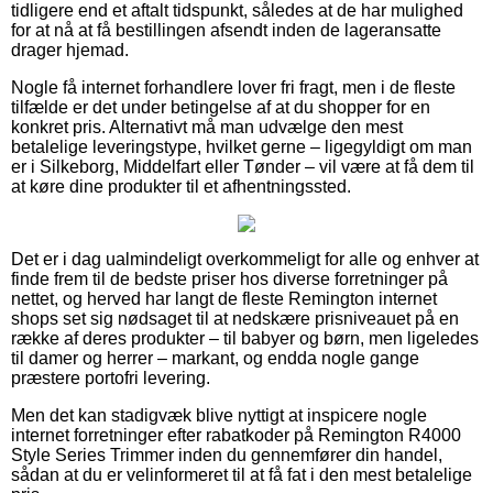
tidligere end et aftalt tidspunkt, således at de har mulighed
for at nå at få bestillingen afsendt inden de lageransatte
drager hjemad.
Nogle få internet forhandlere lover fri fragt, men i de fleste
tilfælde er det under betingelse af at du shopper for en
konkret pris. Alternativt må man udvælge den mest
betalelige leveringstype, hvilket gerne – ligegyldigt om man
er i Silkeborg, Middelfart eller Tønder – vil være at få dem til
at køre dine produkter til et afhentningssted.
Det er i dag ualmindeligt overkommeligt for alle og enhver at
finde frem til de bedste priser hos diverse forretninger på
nettet, og herved har langt de fleste Remington internet
shops set sig nødsaget til at nedskære prisniveauet på en
række af deres produkter – til babyer og børn, men ligeledes
til damer og herrer – markant, og endda nogle gange
præstere portofri levering.
Men det kan stadigvæk blive nyttigt at inspicere nogle
internet forretninger efter rabatkoder på Remington R4000
Style Series Trimmer inden du gennemfører din handel,
sådan at du er velinformeret til at få fat i den mest betalelige