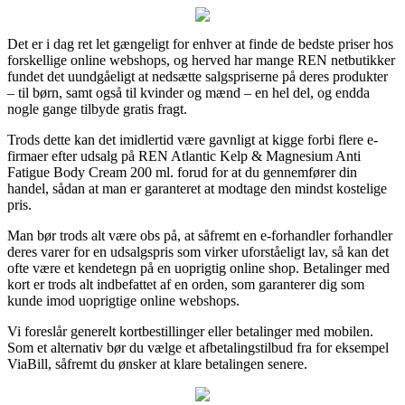
Det er i dag ret let gængeligt for enhver at finde de bedste priser hos
forskellige online webshops, og herved har mange REN netbutikker
fundet det uundgåeligt at nedsætte salgspriserne på deres produkter
– til børn, samt også til kvinder og mænd – en hel del, og endda
nogle gange tilbyde gratis fragt.
Trods dette kan det imidlertid være gavnligt at kigge forbi flere e-
firmaer efter udsalg på REN Atlantic Kelp & Magnesium Anti
Fatigue Body Cream 200 ml. forud for at du gennemfører din
handel, sådan at man er garanteret at modtage den mindst kostelige
pris.
Man bør trods alt være obs på, at såfremt en e-forhandler forhandler
deres varer for en udsalgspris som virker uforståeligt lav, så kan det
ofte være et kendetegn på en uoprigtig online shop. Betalinger med
kort er trods alt indbefattet af en orden, som garanterer dig som
kunde imod uoprigtige online webshops.
Vi foreslår generelt kortbestillinger eller betalinger med mobilen.
Som et alternativ bør du vælge et afbetalingstilbud fra for eksempel
ViaBill, såfremt du ønsker at klare betalingen senere.