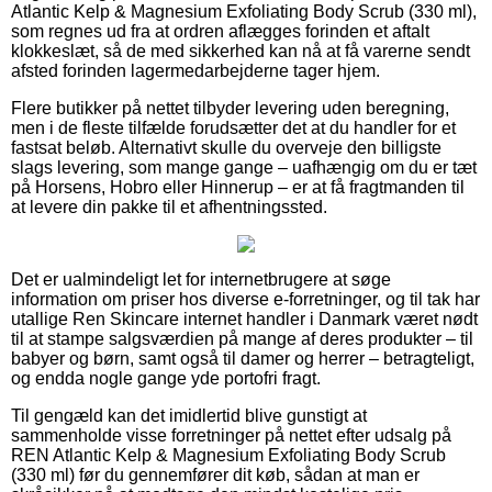
Atlantic Kelp & Magnesium Exfoliating Body Scrub (330 ml),
som regnes ud fra at ordren aflægges forinden et aftalt
klokkeslæt, så de med sikkerhed kan nå at få varerne sendt
afsted forinden lagermedarbejderne tager hjem.
Flere butikker på nettet tilbyder levering uden beregning,
men i de fleste tilfælde forudsætter det at du handler for et
fastsat beløb. Alternativt skulle du overveje den billigste
slags levering, som mange gange – uafhængig om du er tæt
på Horsens, Hobro eller Hinnerup – er at få fragtmanden til
at levere din pakke til et afhentningssted.
Det er ualmindeligt let for internetbrugere at søge
information om priser hos diverse e-forretninger, og til tak har
utallige Ren Skincare internet handler i Danmark været nødt
til at stampe salgsværdien på mange af deres produkter – til
babyer og børn, samt også til damer og herrer – betragteligt,
og endda nogle gange yde portofri fragt.
Til gengæld kan det imidlertid blive gunstigt at
sammenholde visse forretninger på nettet efter udsalg på
REN Atlantic Kelp & Magnesium Exfoliating Body Scrub
(330 ml) før du gennemfører dit køb, sådan at man er