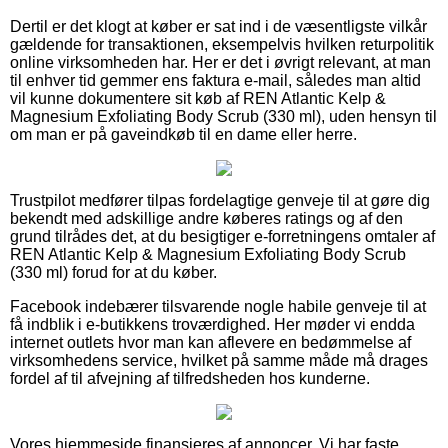
Dertil er det klogt at køber er sat ind i de væsentligste vilkår
gældende for transaktionen, eksempelvis hvilken returpolitik
online virksomheden har. Her er det i øvrigt relevant, at man
til enhver tid gemmer ens faktura e-mail, således man altid
vil kunne dokumentere sit køb af REN Atlantic Kelp &
Magnesium Exfoliating Body Scrub (330 ml), uden hensyn til
om man er på gaveindkøb til en dame eller herre.
Trustpilot medfører tilpas fordelagtige genveje til at gøre dig
bekendt med adskillige andre køberes ratings og af den
grund tilrådes det, at du besigtiger e-forretningens omtaler af
REN Atlantic Kelp & Magnesium Exfoliating Body Scrub
(330 ml) forud for at du køber.
Facebook indebærer tilsvarende nogle habile genveje til at
få indblik i e-butikkens troværdighed. Her møder vi endda
internet outlets hvor man kan aflevere en bedømmelse af
virksomhedens service, hvilket på samme måde må drages
fordel af til afvejning af tilfredsheden hos kunderne.
Vores hjemmeside finansieres af annoncer. Vi har faste