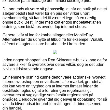
skråsikker på at modtage den mindst kostelige pris.
Du bør trods alt være så påpasselig, at når en butik på nettet
sælger bedst i test varer for en pris der virker uhørt
overkommelig, så kan det tit være et tegn på en uærlig
online butik. Bestillinger med kort er dog indbefattet af en
ordning, som bistår os overfor fup internet shops.
Generelt går vi ind for kortbetalinger eller MobilePay.
Alternativt bør du udnytte et tilbud fra for eksempel ViaBill,
såfremt du agter at klare beløbet ude i fremtiden.
Inden nogen shopper i en Ren Skincare e-butik kunne de for
at være sikker få overblik over deres vilkår, dog er det uden
tvivl en tidskrævende opgave.
En nemmere løsning kunne derfor være at granske hvorvidt
internet webshoppen er verificeret af e-mærket, grundet at
det kan være en tryghed om at internet firmaet følger de
opstillede regler, og at e-forretningen regelmæssigt
overværes af sagkyndige som forstår reglementet på
området. Derudover giver det dig genvej til opbakning, for så
vidt du bliver udsat for problemstillinger i forbindelse med
din handel.