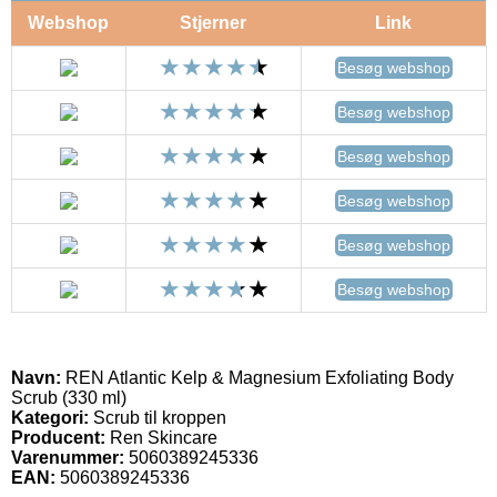
Webshop
Stjerner
Link
Besøg webshop
Besøg webshop
Besøg webshop
Besøg webshop
Besøg webshop
Besøg webshop
Navn:
REN Atlantic Kelp & Magnesium Exfoliating Body
Scrub (330 ml)
Kategori:
Scrub til kroppen
Producent:
Ren Skincare
Varenummer:
5060389245336
EAN:
5060389245336