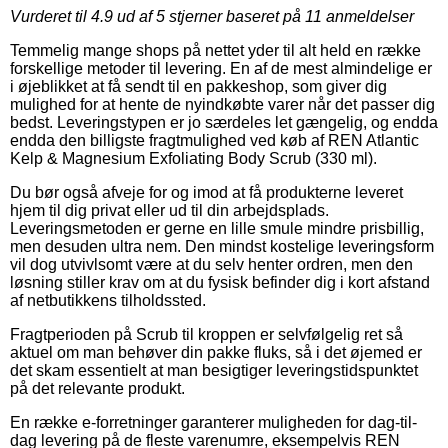
Vurderet til
4.9
ud af 5 stjerner baseret på
11
anmeldelser
Temmelig mange shops på nettet yder til alt held en række
forskellige metoder til levering. En af de mest almindelige er
i øjeblikket at få sendt til en pakkeshop, som giver dig
mulighed for at hente de nyindkøbte varer når det passer dig
bedst. Leveringstypen er jo særdeles let gængelig, og endda
endda den billigste fragtmulighed ved køb af REN Atlantic
Kelp & Magnesium Exfoliating Body Scrub (330 ml).
Du bør også afveje for og imod at få produkterne leveret
hjem til dig privat eller ud til din arbejdsplads.
Leveringsmetoden er gerne en lille smule mindre prisbillig,
men desuden ultra nem. Den mindst kostelige leveringsform
vil dog utvivlsomt være at du selv henter ordren, men den
løsning stiller krav om at du fysisk befinder dig i kort afstand
af netbutikkens tilholdssted.
Fragtperioden på Scrub til kroppen er selvfølgelig ret så
aktuel om man behøver din pakke fluks, så i det øjemed er
det skam essentielt at man besigtiger leveringstidspunktet
på det relevante produkt.
En række e-forretninger garanterer muligheden for dag-til-
dag levering på de fleste varenumre, eksempelvis REN