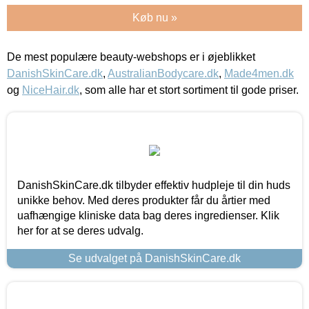
Køb nu »
De mest populære beauty-webshops er i øjeblikket
DanishSkinCare.dk
,
AustralianBodycare.dk
,
Made4men.dk
og
NiceHair.dk
, som alle har et stort sortiment til gode priser.
DanishSkinCare.dk tilbyder effektiv hudpleje til din huds
unikke behov. Med deres produkter får du årtier med
uafhængige kliniske data bag deres ingredienser. Klik
her for at se deres udvalg.
Se udvalget på DanishSkinCare.dk