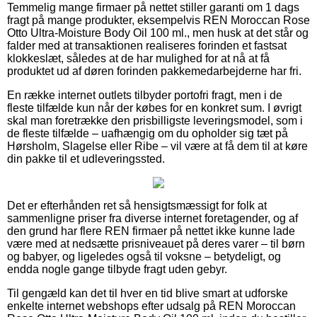
Temmelig mange firmaer på nettet stiller garanti om 1 dags
fragt på mange produkter, eksempelvis REN Moroccan Rose
Otto Ultra-Moisture Body Oil 100 ml., men husk at det står og
falder med at transaktionen realiseres forinden et fastsat
klokkeslæt, således at de har mulighed for at nå at få
produktet ud af døren forinden pakkemedarbejderne har fri.
En række internet outlets tilbyder portofri fragt, men i de
fleste tilfælde kun når der købes for en konkret sum. I øvrigt
skal man foretrække den prisbilligste leveringsmodel, som i
de fleste tilfælde – uafhængig om du opholder sig tæt på
Hørsholm, Slagelse eller Ribe – vil være at få dem til at køre
din pakke til et udleveringssted.
Det er efterhånden ret så hensigtsmæssigt for folk at
sammenligne priser fra diverse internet foretagender, og af
den grund har flere REN firmaer på nettet ikke kunne lade
være med at nedsætte prisniveauet på deres varer – til børn
og babyer, og ligeledes også til voksne – betydeligt, og
endda nogle gange tilbyde fragt uden gebyr.
Til gengæld kan det til hver en tid blive smart at udforske
enkelte internet webshops efter udsalg på REN Moroccan