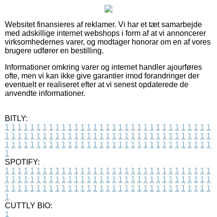
Websitet finansieres af reklamer. Vi har et tæt samarbejde
med adskillige internet webshops i form af at vi annoncerer
virksomhedernes varer, og modtager honorar om en af vores
brugere udfører en bestilling.
Informationer omkring varer og internet handler ajourføres
ofte, men vi kan ikke give garantier imod forandringer der
eventuelt er realiseret efter at vi senest opdaterede de
anvendte informationer.
BITLY:
1
1
1
1
1
1
1
1
1
1
1
1
1
1
1
1
1
1
1
1
1
1
1
1
1
1
1
1
1
1
1
1
1
1
1
1
1
1
1
1
1
1
1
1
1
1
1
1
1
1
1
1
1
1
1
1
1
1
1
1
1
1
1
1
1
1
1
1
1
1
1
1
1
1
1
1
1
1
1
1
1
1
1
1
1
1
1
1
1
1
1
1
1
1
1
1
1
1
1
1
SPOTIFY:
1
1
1
1
1
1
1
1
1
1
1
1
1
1
1
1
1
1
1
1
1
1
1
1
1
1
1
1
1
1
1
1
1
1
1
1
1
1
1
1
1
1
1
1
1
1
1
1
1
1
1
1
1
1
1
1
1
1
1
1
1
1
1
1
1
1
1
1
1
1
1
1
1
1
1
1
1
1
1
1
1
1
1
1
1
1
1
1
1
1
1
1
1
1
1
1
1
1
1
1
CUTTLY BIO:
1