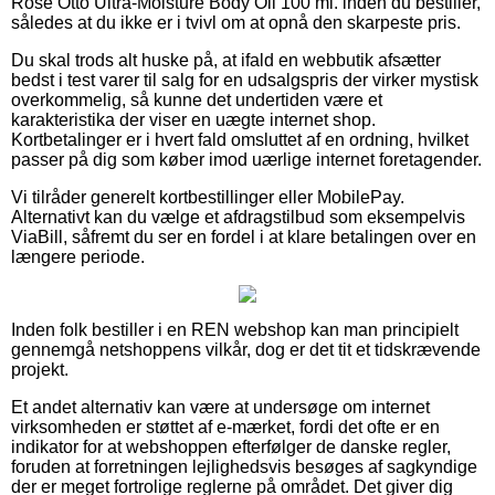
Rose Otto Ultra-Moisture Body Oil 100 ml. inden du bestiller,
således at du ikke er i tvivl om at opnå den skarpeste pris.
Du skal trods alt huske på, at ifald en webbutik afsætter
bedst i test varer til salg for en udsalgspris der virker mystisk
overkommelig, så kunne det undertiden være et
karakteristika der viser en uægte internet shop.
Kortbetalinger er i hvert fald omsluttet af en ordning, hvilket
passer på dig som køber imod uærlige internet foretagender.
Vi tilråder generelt kortbestillinger eller MobilePay.
Alternativt kan du vælge et afdragstilbud som eksempelvis
ViaBill, såfremt du ser en fordel i at klare betalingen over en
længere periode.
Inden folk bestiller i en REN webshop kan man principielt
gennemgå netshoppens vilkår, dog er det tit et tidskrævende
projekt.
Et andet alternativ kan være at undersøge om internet
virksomheden er støttet af e-mærket, fordi det ofte er en
indikator for at webshoppen efterfølger de danske regler,
foruden at forretningen lejlighedsvis besøges af sagkyndige
der er meget fortrolige reglerne på området. Det giver dig