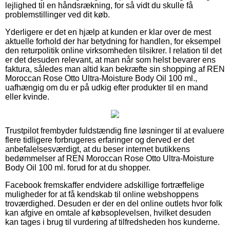
lejlighed til en håndsrækning, for så vidt du skulle få
problemstillinger ved dit køb.
Yderligere er det en hjælp at kunden er klar over de mest
aktuelle forhold der har betydning for handlen, for eksempel
den returpolitik online virksomheden tilsikrer. I relation til det
er det desuden relevant, at man når som helst bevarer ens
faktura, således man altid kan bekræfte sin shopping af REN
Moroccan Rose Otto Ultra-Moisture Body Oil 100 ml.,
uafhængig om du er på udkig efter produkter til en mand
eller kvinde.
Trustpilot frembyder fuldstændig fine løsninger til at evaluere
flere tidligere forbrugeres erfaringer og derved er det
anbefalelsesværdigt, at du beser internet butikkens
bedømmelser af REN Moroccan Rose Otto Ultra-Moisture
Body Oil 100 ml. forud for at du shopper.
Facebook fremskaffer endvidere adskillige fortræffelige
muligheder for at få kendskab til online webshoppens
troværdighed. Desuden er der en del online outlets hvor folk
kan afgive en omtale af købsoplevelsen, hvilket desuden
kan tages i brug til vurdering af tilfredsheden hos kunderne.