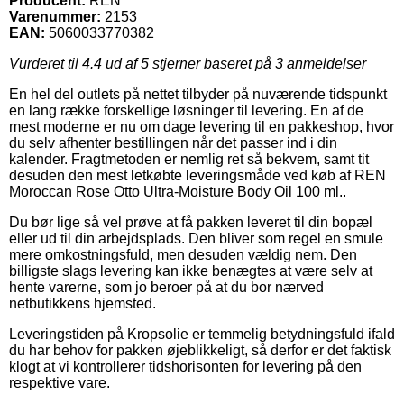
Producent:
REN
Varenummer:
2153
EAN:
5060033770382
Vurderet til
4.4
ud af 5 stjerner baseret på
3
anmeldelser
En hel del outlets på nettet tilbyder på nuværende tidspunkt
en lang række forskellige løsninger til levering. En af de
mest moderne er nu om dage levering til en pakkeshop, hvor
du selv afhenter bestillingen når det passer ind i din
kalender. Fragtmetoden er nemlig ret så bekvem, samt tit
desuden den mest letkøbte leveringsmåde ved køb af REN
Moroccan Rose Otto Ultra-Moisture Body Oil 100 ml..
Du bør lige så vel prøve at få pakken leveret til din bopæl
eller ud til din arbejdsplads. Den bliver som regel en smule
mere omkostningsfuld, men desuden vældig nem. Den
billigste slags levering kan ikke benægtes at være selv at
hente varerne, som jo beroer på at du bor nærved
netbutikkens hjemsted.
Leveringstiden på Kropsolie er temmelig betydningsfuld ifald
du har behov for pakken øjeblikkeligt, så derfor er det faktisk
klogt at vi kontrollerer tidshorisonten for levering på den
respektive vare.