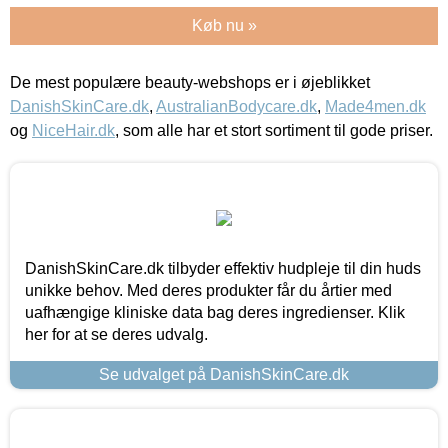
Køb nu »
De mest populære beauty-webshops er i øjeblikket
DanishSkinCare.dk
,
AustralianBodycare.dk
,
Made4men.dk
og
NiceHair.dk
, som alle har et stort sortiment til gode priser.
DanishSkinCare.dk tilbyder effektiv hudpleje til din huds
unikke behov. Med deres produkter får du årtier med
uafhængige kliniske data bag deres ingredienser. Klik
her for at se deres udvalg.
Se udvalget på DanishSkinCare.dk