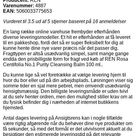
Producent:
REN
Varenummer:
4887
EAN:
5060033775653
Vurderet til
3.5
ud af 5 stjerner baseret på
16
anmeldelser
En lang række online varehuse frembyder efterhånden
diverse leveringsmodeller. Et hit er efterhånden at få leveret
til en pakkeshop, fordi det så er super fleksibelt for dig at
kunne hente dine nye varer præcis når det passer dig.
Fragttypen er altså usædvanlig simpel, samt mange gange
endda den prisbilligste form for fragt ved køb af REN Rosa
Centifolia No.1 Purity Cleansing Balm 100 ml..
Du kunne lige så vel foretrække at vælge levering hjem til
hvor du bor eller ud på din arbejdsplads. Løsningen viser sig
somme tider en sjat mere pebret, men omvendt usædvanlig
hensigtsmæssig. Den billigste leveringsmåde er uden tvivl
at du selv henter ordren, men den mulighed stiller krav om at
du fysisk befinder dig i nærheden af internet butikkens
hjemsted.
Antal dages levering på Ansigtsrens kan i nogle tilfælde
være rigtig afgørende når du behøver dine nye produkter om
få sekunder, så med det formål er det utvivlsomt aktuelt at du
besigtiger den estimerede leveringstid på det relevante