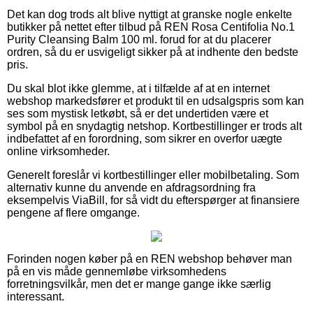
Det kan dog trods alt blive nyttigt at granske nogle enkelte
butikker på nettet efter tilbud på REN Rosa Centifolia No.1
Purity Cleansing Balm 100 ml. forud for at du placerer
ordren, så du er usvigeligt sikker på at indhente den bedste
pris.
Du skal blot ikke glemme, at i tilfælde af at en internet
webshop markedsfører et produkt til en udsalgspris som kan
ses som mystisk letkøbt, så er det undertiden være et
symbol på en snydagtig netshop. Kortbestillinger er trods alt
indbefattet af en forordning, som sikrer en overfor uægte
online virksomheder.
Generelt foreslår vi kortbestillinger eller mobilbetaling. Som
alternativ kunne du anvende en afdragsordning fra
eksempelvis ViaBill, for så vidt du efterspørger at finansiere
pengene af flere omgange.
Forinden nogen køber på en REN webshop behøver man
på en vis måde gennemløbe virksomhedens
forretningsvilkår, men det er mange gange ikke særlig
interessant.