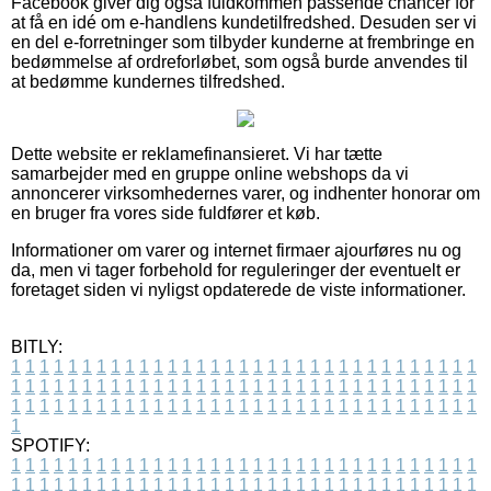
Facebook giver dig også fuldkommen passende chancer for
at få en idé om e-handlens kundetilfredshed. Desuden ser vi
en del e-forretninger som tilbyder kunderne at frembringe en
bedømmelse af ordreforløbet, som også burde anvendes til
at bedømme kundernes tilfredshed.
Dette website er reklamefinansieret. Vi har tætte
samarbejder med en gruppe online webshops da vi
annoncerer virksomhedernes varer, og indhenter honorar om
en bruger fra vores side fuldfører et køb.
Informationer om varer og internet firmaer ajourføres nu og
da, men vi tager forbehold for reguleringer der eventuelt er
foretaget siden vi nyligst opdaterede de viste informationer.
BITLY:
1
1
1
1
1
1
1
1
1
1
1
1
1
1
1
1
1
1
1
1
1
1
1
1
1
1
1
1
1
1
1
1
1
1
1
1
1
1
1
1
1
1
1
1
1
1
1
1
1
1
1
1
1
1
1
1
1
1
1
1
1
1
1
1
1
1
1
1
1
1
1
1
1
1
1
1
1
1
1
1
1
1
1
1
1
1
1
1
1
1
1
1
1
1
1
1
1
1
1
1
SPOTIFY:
1
1
1
1
1
1
1
1
1
1
1
1
1
1
1
1
1
1
1
1
1
1
1
1
1
1
1
1
1
1
1
1
1
1
1
1
1
1
1
1
1
1
1
1
1
1
1
1
1
1
1
1
1
1
1
1
1
1
1
1
1
1
1
1
1
1