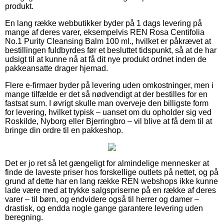
produkt.
En lang række webbutikker byder på 1 dags levering på
mange af deres varer, eksempelvis REN Rosa Centifolia
No.1 Purity Cleansing Balm 100 ml., hvilket er påkrævet at
bestillingen fuldbyrdes før et besluttet tidspunkt, så at de har
udsigt til at kunne nå at få dit nye produkt ordnet inden de
pakkeansatte drager hjemad.
Flere e-firmaer byder på levering uden omkostninger, men i
mange tilfælde er det så nødvendigt at der bestilles for en
fastsat sum. I øvrigt skulle man overveje den billigste form
for levering, hvilket typisk – uanset om du opholder sig ved
Roskilde, Nyborg eller Bjerringbro – vil blive at få dem til at
bringe din ordre til en pakkeshop.
Det er jo ret så let gængeligt for almindelige mennesker at
finde de laveste priser hos forskellige outlets på nettet, og på
grund af dette har en lang række REN webshops ikke kunne
lade være med at trykke salgspriserne på en række af deres
varer – til børn, og endvidere også til herrer og damer –
drastisk, og endda nogle gange garantere levering uden
beregning.