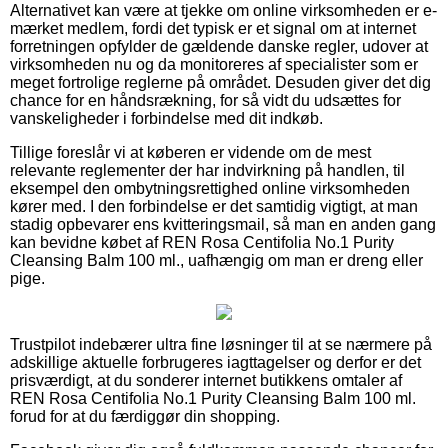
Alternativet kan være at tjekke om online virksomheden er e-
mærket medlem, fordi det typisk er et signal om at internet
forretningen opfylder de gældende danske regler, udover at
virksomheden nu og da monitoreres af specialister som er
meget fortrolige reglerne på området. Desuden giver det dig
chance for en håndsrækning, for så vidt du udsættes for
vanskeligheder i forbindelse med dit indkøb.
Tillige foreslår vi at køberen er vidende om de mest
relevante reglementer der har indvirkning på handlen, til
eksempel den ombytningsrettighed online virksomheden
kører med. I den forbindelse er det samtidig vigtigt, at man
stadig opbevarer ens kvitteringsmail, så man en anden gang
kan bevidne købet af REN Rosa Centifolia No.1 Purity
Cleansing Balm 100 ml., uafhængig om man er dreng eller
pige.
Trustpilot indebærer ultra fine løsninger til at se nærmere på
adskillige aktuelle forbrugeres iagttagelser og derfor er det
prisværdigt, at du sonderer internet butikkens omtaler af
REN Rosa Centifolia No.1 Purity Cleansing Balm 100 ml.
forud for at du færdiggør din shopping.