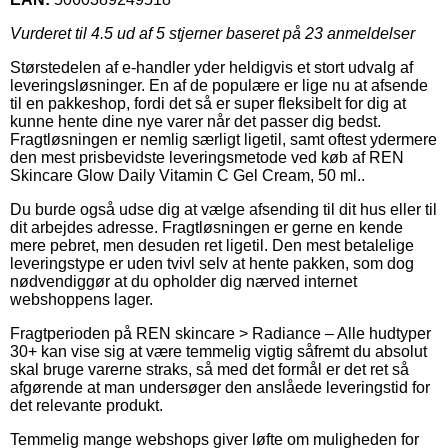
Vurderet til
4.5
ud af 5 stjerner baseret på
23
anmeldelser
Størstedelen af e-handler yder heldigvis et stort udvalg af
leveringsløsninger. En af de populære er lige nu at afsende
til en pakkeshop, fordi det så er super fleksibelt for dig at
kunne hente dine nye varer når det passer dig bedst.
Fragtløsningen er nemlig særligt ligetil, samt oftest ydermere
den mest prisbevidste leveringsmetode ved køb af REN
Skincare Glow Daily Vitamin C Gel Cream, 50 ml..
Du burde også udse dig at vælge afsending til dit hus eller til
dit arbejdes adresse. Fragtløsningen er gerne en kende
mere pebret, men desuden ret ligetil. Den mest betalelige
leveringstype er uden tvivl selv at hente pakken, som dog
nødvendiggør at du opholder dig nærved internet
webshoppens lager.
Fragtperioden på REN skincare > Radiance – Alle hudtyper
30+ kan vise sig at være temmelig vigtig såfremt du absolut
skal bruge varerne straks, så med det formål er det ret så
afgørende at man undersøger den anslåede leveringstid for
det relevante produkt.
Temmelig mange webshops giver løfte om muligheden for