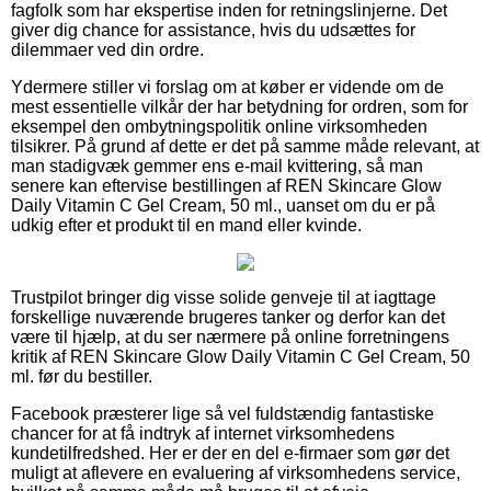
fagfolk som har ekspertise inden for retningslinjerne. Det
giver dig chance for assistance, hvis du udsættes for
dilemmaer ved din ordre.
Ydermere stiller vi forslag om at køber er vidende om de
mest essentielle vilkår der har betydning for ordren, som for
eksempel den ombytningspolitik online virksomheden
tilsikrer. På grund af dette er det på samme måde relevant, at
man stadigvæk gemmer ens e-mail kvittering, så man
senere kan eftervise bestillingen af REN Skincare Glow
Daily Vitamin C Gel Cream, 50 ml., uanset om du er på
udkig efter et produkt til en mand eller kvinde.
Trustpilot bringer dig visse solide genveje til at iagttage
forskellige nuværende brugeres tanker og derfor kan det
være til hjælp, at du ser nærmere på online forretningens
kritik af REN Skincare Glow Daily Vitamin C Gel Cream, 50
ml. før du bestiller.
Facebook præsterer lige så vel fuldstændig fantastiske
chancer for at få indtryk af internet virksomhedens
kundetilfredshed. Her er der en del e-firmaer som gør det
muligt at aflevere en evaluering af virksomhedens service,