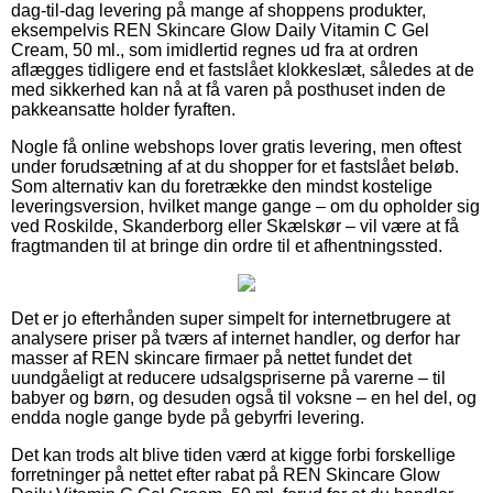
dag-til-dag levering på mange af shoppens produkter,
eksempelvis REN Skincare Glow Daily Vitamin C Gel
Cream, 50 ml., som imidlertid regnes ud fra at ordren
aflægges tidligere end et fastslået klokkeslæt, således at de
med sikkerhed kan nå at få varen på posthuset inden de
pakkeansatte holder fyraften.
Nogle få online webshops lover gratis levering, men oftest
under forudsætning af at du shopper for et fastslået beløb.
Som alternativ kan du foretrække den mindst kostelige
leveringsversion, hvilket mange gange – om du opholder sig
ved Roskilde, Skanderborg eller Skælskør – vil være at få
fragtmanden til at bringe din ordre til et afhentningssted.
Det er jo efterhånden super simpelt for internetbrugere at
analysere priser på tværs af internet handler, og derfor har
masser af REN skincare firmaer på nettet fundet det
uundgåeligt at reducere udsalgspriserne på varerne – til
babyer og børn, og desuden også til voksne – en hel del, og
endda nogle gange byde på gebyrfri levering.
Det kan trods alt blive tiden værd at kigge forbi forskellige
forretninger på nettet efter rabat på REN Skincare Glow