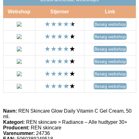
Webshop
Stjerner
Link
Besøg webshop
Besøg webshop
Besøg webshop
Besøg webshop
Besøg webshop
Besøg webshop
Navn:
REN Skincare Glow Daily Vitamin C Gel Cream, 50
ml.
Kategori:
REN skincare > Radiance – Alle hudtyper 30+
Producent:
REN skincare
Varenummer:
24736
EAN:
5060389249518