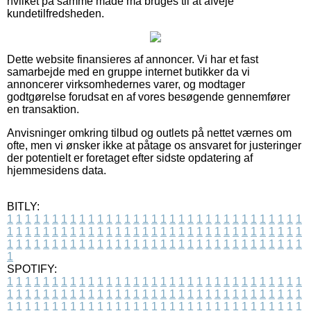
hvilket på samme måde må bruges til at afveje
kundetilfredsheden.
Dette website finansieres af annoncer. Vi har et fast
samarbejde med en gruppe internet butikker da vi
annoncerer virksomhedernes varer, og modtager
godtgørelse forudsat en af vores besøgende gennemfører
en transaktion.
Anvisninger omkring tilbud og outlets på nettet værnes om
ofte, men vi ønsker ikke at påtage os ansvaret for justeringer
der potentielt er foretaget efter sidste opdatering af
hjemmesidens data.
BITLY:
1
1
1
1
1
1
1
1
1
1
1
1
1
1
1
1
1
1
1
1
1
1
1
1
1
1
1
1
1
1
1
1
1
1
1
1
1
1
1
1
1
1
1
1
1
1
1
1
1
1
1
1
1
1
1
1
1
1
1
1
1
1
1
1
1
1
1
1
1
1
1
1
1
1
1
1
1
1
1
1
1
1
1
1
1
1
1
1
1
1
1
1
1
1
1
1
1
1
1
1
SPOTIFY:
1
1
1
1
1
1
1
1
1
1
1
1
1
1
1
1
1
1
1
1
1
1
1
1
1
1
1
1
1
1
1
1
1
1
1
1
1
1
1
1
1
1
1
1
1
1
1
1
1
1
1
1
1
1
1
1
1
1
1
1
1
1
1
1
1
1
1
1
1
1
1
1
1
1
1
1
1
1
1
1
1
1
1
1
1
1
1
1
1
1
1
1
1
1
1
1
1
1
1