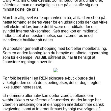
Daily Vitamin C Gel Cream, 50 ml. forud for at du handler,
således at man er usvigeligt sikker på at skaffe sig den
mindst kostelige pris.
Man bør alligevel være opmærksom på, at ifald en shop på
nettet forhandler deres varer for en udsalgspris der kan virke
helt ekstremt lav, burde det tit være en indikator for en
svindel internet virksomhed. Køb med kort er imidlertid
indbefattet af en bestemmelse, som værner os imod
svindlende butikker på nettet.
Vi anbefaler generelt shopping med kort eller mobilbetaling.
Som en anden løsning kan du benytte en afbetalingsordning
som for eksempel ViaBill, såfremt du har til hensigt at
finansiere regningen over tid.
Før folk bestiller i en REN skincare e-butik burde de i
virkeligheden se på dens betingelser, det er dog i reglen
ikke super interessant.
Et nemmere alternativ kan derfor være at efterse om
webbutikken er verificeret af e-mærket, da det længe har
været en erklæring om at e-shoppen imødekommer dansk
lovgivning, samt at internet firmaet hyppigt overvåges af