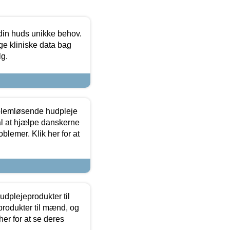
 din huds unikke behov.
ge kliniske data bag
lg.
oblemløsende hudpleje
ål at hjælpe danskerne
lemer. Klik her for at
dplejeprodukter til
produkter til mænd, og
her for at se deres