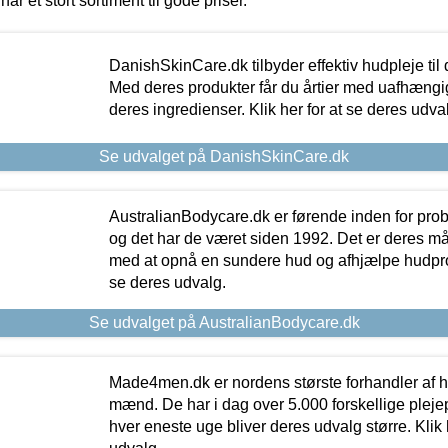
har et stort sortiment til gode priser.
DanishSkinCare.dk tilbyder effektiv hudpleje til
Med deres produkter får du årtier med uafhængi
deres ingredienser. Klik her for at se deres udva
Se udvalget på DanishSkinCare.dk
AustralianBodycare.dk er førende inden for pr
og det har de været siden 1992. Det er deres m
med at opnå en sundere hud og afhjælpe hudprob
se deres udvalg.
Se udvalget på AustralianBodycare.dk
Made4men.dk er nordens største forhandler af hu
mænd. De har i dag over 5.000 forskellige pleje
hver eneste uge bliver deres udvalg større. Klik 