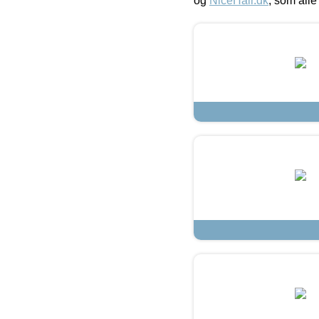
og
NiceHair.dk
, som alle 