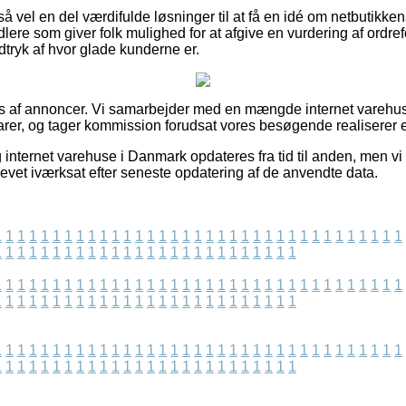
å vel en del værdifulde løsninger til at få en idé om netbutikk
lere som giver folk mulighed for at afgive en vurdering af ordre
indtryk af hvor glade kunderne er.
es af annoncer. Vi samarbejder med en mængde internet varehus
rer, og tager kommission forudsat vores besøgende realiserer e
internet varehuse i Danmark opdateres fra tid til anden, men vi 
levet iværksat efter seneste opdatering af de anvendte data.
1
1
1
1
1
1
1
1
1
1
1
1
1
1
1
1
1
1
1
1
1
1
1
1
1
1
1
1
1
1
1
1
1
1
1
1
1
1
1
1
1
1
1
1
1
1
1
1
1
1
1
1
1
1
1
1
1
1
1
1
1
1
1
1
1
1
1
1
1
1
1
1
1
1
1
1
1
1
1
1
1
1
1
1
1
1
1
1
1
1
1
1
1
1
1
1
1
1
1
1
1
1
1
1
1
1
1
1
1
1
1
1
1
1
1
1
1
1
1
1
1
1
1
1
1
1
1
1
1
1
1
1
1
1
1
1
1
1
1
1
1
1
1
1
1
1
1
1
1
1
1
1
1
1
1
1
1
1
1
1
1
1
1
1
1
1
1
1
1
1
1
1
1
1
1
1
1
1
1
1
1
1
1