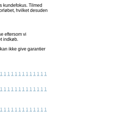
ens kundefokus. Tilmed
forløbet, hvilket desuden
e eftersom vi
t indkøb.
kan ikke give garantier
1
1
1
1
1
1
1
1
1
1
1
1
1
1
1
1
1
1
1
1
1
1
1
1
1
1
1
1
1
1
1
1
1
1
1
1
1
1
1