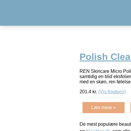
Polish Clea
REN Skincare Micro Polis
samtidig en blid eksfoli
med en skøn, ren følelse
201.4
kr.
(Vis fragtpris)
Læs mere »
De mest populære beauty