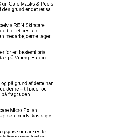
Skin Care Masks & Peels
 den grund er det ret så
empelvis REN Skincare
ud for et besluttet
nden medarbejderne tager
er for en bestemt pris.
 tæt på Viborg, Farum
, og på grund af dette har
ukterne – til piger og
 på fragt uden
ncare Micro Polish
sig den mindst kostelige
salgspris som anses for