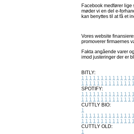
Facebook medfører lige s
møder vi en del e-forhand
kan benyttes til at få et 
Vores website finansier
promoverer firmaernes va
Fakta angående varer og 
imod justeringer der er b
BITLY:
1
1
1
1
1
1
1
1
1
1
1
1
1
1
1
1
1
1
1
1
1
1
1
1
1
1
SPOTIFY:
1
1
1
1
1
1
1
1
1
1
1
1
1
1
1
1
1
1
1
1
1
1
1
1
1
1
CUTTLY BIO:
1
1
1
1
1
1
1
1
1
1
1
1
1
1
1
1
1
1
1
1
1
1
1
1
1
1
1
CUTTLY OLD:
1