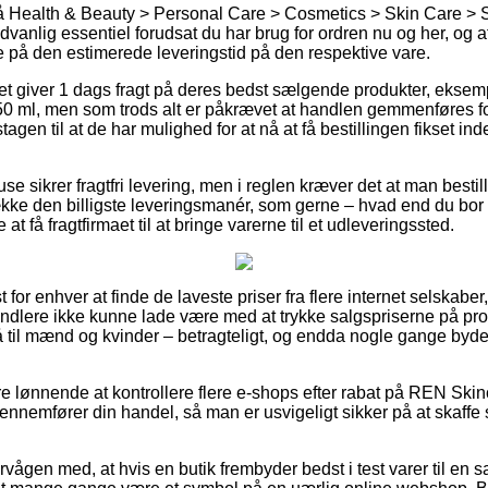
 Health & Beauty > Personal Care > Cosmetics > Skin Care > 
vanlig essentiel forudsat du har brug for ordren nu og her, og af
 på den estimerede leveringstid på den respektive vare.
tet giver 1 dags fragt på deres bedst sælgende produkter, eks
0 ml, men som trods alt er påkrævet at handlen gemmenføres for
gen til at de har mulighed for at nå at få bestillingen fikset i
se sikrer fragtfri levering, men i reglen kræver det at man bestill
række den billigste leveringsmanér, som gerne – hvad end du bor
at få fragtfirmaet til at bringe varerne til et udleveringssted.
t for enhver at finde de laveste priser fra flere internet selskaber
lere ikke kunne lade være med at trykke salgspriserne på prod
 til mænd og kvinder – betragteligt, og endda nogle gange byde
re lønnende at kontrollere flere e-shops efter rabat på REN Ski
ennemfører din handel, så man er usvigeligt sikker på at skaffe 
rvågen med, at hvis en butik frembyder bedst i test varer til en 