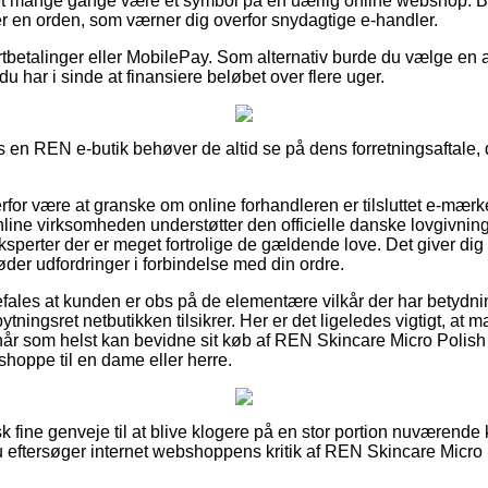
det mange gange være et symbol på en uærlig online webshop. Be
er en orden, som værner dig overfor snydagtige e-handler.
kortbetalinger eller MobilePay. Som alternativ burde du vælge en
du har i sinde at finansiere beløbet over flere uger.
s en REN e-butik behøver de altid se på dens forretningsaftale, 
for være at granske om online forhandleren er tilsluttet e-mærke
ine virksomheden understøtter den officielle danske lovgivning, 
 eksperter der er meget fortrolige de gældende love. Det giver di
er udfordringer i forbindelse med din ordre.
fales at kunden er obs på de elementære vilkår der har betydnin
ningsret netbutikken tilsikrer. Her er det ligeledes vigtigt, at 
år som helst kan bevidne sit køb af REN Skincare Micro Polish
hoppe til en dame eller herre.
isk fine genveje til at blive klogere på en stor portion nuværen
 du eftersøger internet webshoppens kritik af REN Skincare Micr