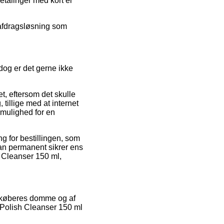
talinger med kort er
 afdragsløsning som
dog er det gerne ikke
t, eftersom det skulle
tillige med at internet
g mulighed for en
g for bestillingen, som
man permanent sikrer ens
 Cleanser 150 ml,
de køberes domme og af
o Polish Cleanser 150 ml