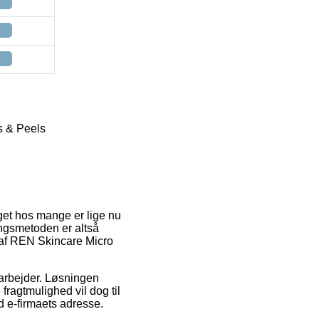
s & Peels
get hos mange er lige nu
ingsmetoden er altså
 af REN Skincare Micro
u arbejder. Løsningen
fragtmulighed vil dog til
d e-firmaets adresse.