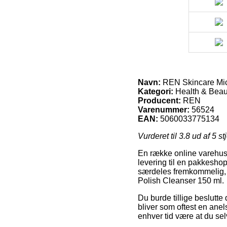
Navn:
REN Skincare Mic
Kategori:
Health & Beau
Producent:
REN
Varenummer:
56524
EAN:
5060033775134
Vurderet til
3.8
ud af 5 st
En række online varehuse
levering til en pakkeshop
særdeles fremkommelig, 
Polish Cleanser 150 ml.
Du burde tillige beslutte 
bliver som oftest en anel
enhver tid være at du se