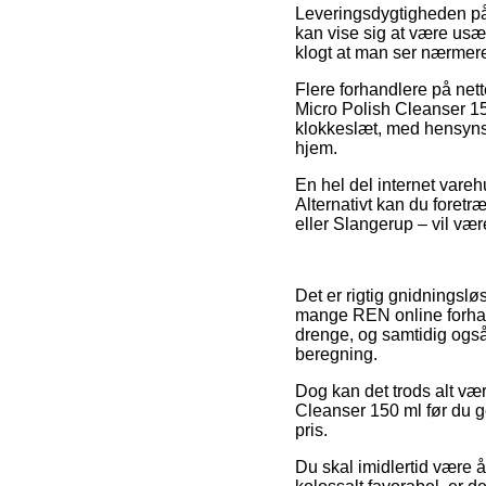
Leveringsdygtigheden på
kan vise sig at være usæd
klogt at man ser nærmere
Flere forhandlere på net
Micro Polish Cleanser 15
klokkeslæt, med hensynsta
hjem.
En hel del internet varehu
Alternativt kan du foret
eller Slangerup – vil være 
Det er rigtig gnidningsløs
mange REN online forhand
drenge, og samtidig også
beregning.
Dog kan det trods alt væ
Cleanser 150 ml før du g
pris.
Du skal imidlertid være å