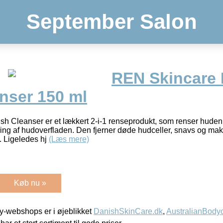
September Salon
REN Skincare 
nser 150 ml
h Cleanser er et lækkert 2-i-1 renseprodukt, som renser huden
ering af hudoverfladen. Den fjerner døde hudceller, snavs og ma
. Ligeledes hj
(Læs mere)
Køb nu »
-webshops er i øjeblikket
DanishSkinCare.dk
,
AustralianBody