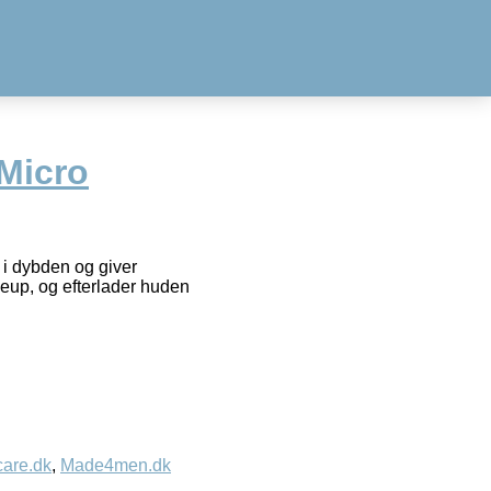
Micro
 i dybden og giver
keup, og efterlader huden
care.dk
,
Made4men.dk