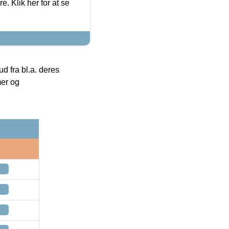
. Klik her for at se
 fra bl.a. deres
mer og