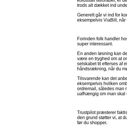
kolossalt favorabel, er 
trods alt dækket ind und
Generelt går vi ind for 
eksempelvis ViaBill, når 
Forinden folk handler ho
super interessant.
En anden løsning kan der
være en tryghed om at onl
selskabet tit efterses af
håndsrækning, når du mød
Tilsvarende kan det anbe
eksempelvis hvilken ombyt
ordremail, således man n
uafhængig om man skal s
Trustpilot præsterer fakt
den grund støtter vi, at
før du shopper.