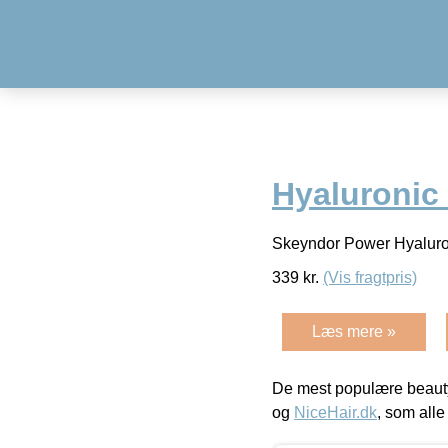
Hyaluronic 
Skeyndor Power Hyaluron
339
kr.
(Vis fragtpris)
Læs mere »
De mest populære beauty
og
NiceHair.dk
, som alle 