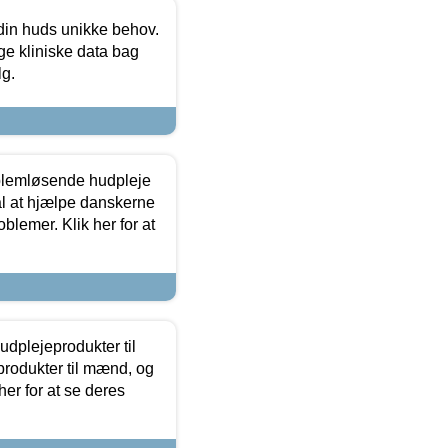
 din huds unikke behov.
ge kliniske data bag
lg.
oblemløsende hudpleje
ål at hjælpe danskerne
lemer. Klik her for at
dplejeprodukter til
produkter til mænd, og
her for at se deres