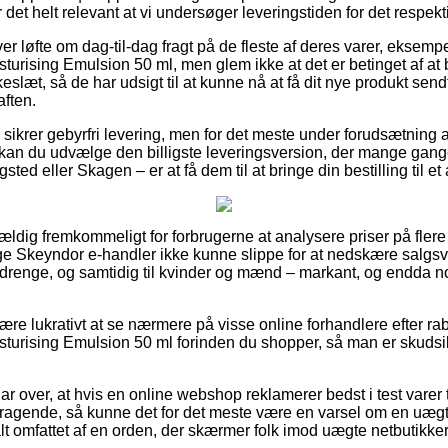
 det helt relevant at vi undersøger leveringstiden for det respekt
ver løfte om dag-til-dag fragt på de fleste af deres varer, ekse
turising Emulsion 50 ml, men glem ikke at det er betinget af at 
kkeslæt, så de har udsigt til at kunne nå at få dit nye produkt send
aften.
 sikrer gebyrfri levering, men for det meste under forudsætning a
kan du udvælge den billigste leveringsversion, der mange gang
ted eller Skagen – er at få dem til at bringe din bestilling til et
vældig fremkommeligt for forbrugerne at analysere priser på flere
ige Skeyndor e-handler ikke kunne slippe for at nedskære salg
og drenge, og samtidig til kvinder og mænd – markant, og endda 
re lukrativt at se nærmere på visse online forhandlere efter r
sturising Emulsion 50 ml forinden du shopper, så man er skudsi
r over, at hvis en online webshop reklamerer bedst i test varer 
remragende, så kunne det for det meste være en varsel om en uæg
 alt omfattet af en orden, der skærmer folk imod uægte netbutikker