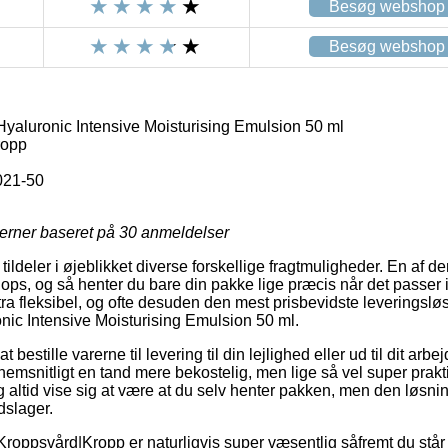
Besøg webshop
Besøg webshop
aluronic Intensive Moisturising Emulsion 50 ml
ropp
021-50
jerner baseret på
30
anmeldelser
 tildeler i øjeblikket diverse forskellige fragtmuligheder. En af 
s, og så henter du bare din pakke lige præcis når det passer i
tra fleksibel, og ofte desuden den mest prisbevidste leveringslø
ic Intensive Moisturising Emulsion 50 ml.
bestille varerne til levering til din lejlighed eller ud til dit arb
emsnitligt en tand mere bekostelig, men lige så vel super prakt
dog altid vise sig at være at du selv henter pakken, men den løsni
dslager.
Kroppsvård|Kropp er naturligvis super væsentlig såfremt du står