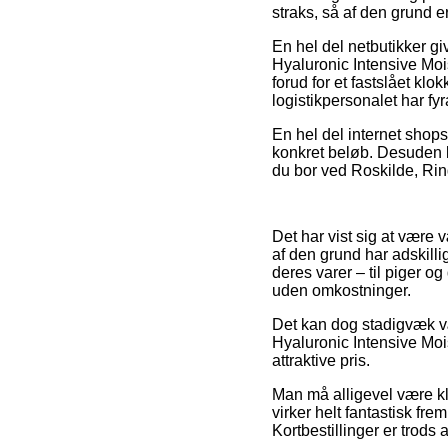
straks, så af den grund er
En hel del netbutikker gi
Hyaluronic Intensive Mois
forud for et fastslået klo
logistikpersonalet har fyr
En hel del internet shops
konkret beløb. Desuden 
du bor ved Roskilde, Rings
Det har vist sig at være 
af den grund har adskill
deres varer – til piger 
uden omkostninger.
Det kan dog stadigvæk væ
Hyaluronic Intensive Moi
attraktive pris.
Man må alligevel være kla
virker helt fantastisk f
Kortbestillinger er trods