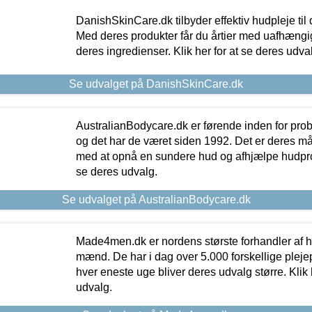
DanishSkinCare.dk tilbyder effektiv hudpleje til
Med deres produkter får du årtier med uafhængi
deres ingredienser. Klik her for at se deres udva
Se udvalget på DanishSkinCare.dk
AustralianBodycare.dk er førende inden for pr
og det har de været siden 1992. Det er deres m
med at opnå en sundere hud og afhjælpe hudprob
se deres udvalg.
Se udvalget på AustralianBodycare.dk
Made4men.dk er nordens største forhandler af hu
mænd. De har i dag over 5.000 forskellige pleje
hver eneste uge bliver deres udvalg større. Klik 
udvalg.