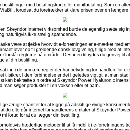
for bestillinger med betalingskort eller mobilbetaling. Som en alt
ViaBill, forudsat du foretrækker at klare prisen over en længere
 en Skeyndor internet virksomhed burde de egentlig sætte sig i
 dog naturligvis ikke særlig spændende.
ke være at tjekke hvorvidt e-forretningen er e-mærket medlem,
firmaet lever op til gældende dansk lovgivning, tillige med at in
er forstår reglerne på området. Desuden tilbydes du genvej til at 
e af din bestilling.
er sat ind i de primære regler der har betydning for handlen, for 
t tilsikrer. I den forbindelse er det ligeledes vigtigt, at man stadi
t kan bekræfte sin ordre af Skeyndor Power Hyaluronic Intensi
 man søger produkter til en voksen eller et barn.
llige ærlige chancer for at kigge på adskillige øvrige konsumente
i, at du eftergår internet forhandlerens omtaler af Skeyndor Powe
ml forud for at du lægger din bestilling.
forholdsvis hæderlige metoder til at få indblik i e-forretningens