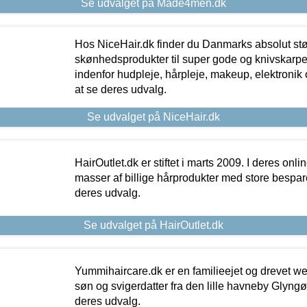
Se udvalget på Made4men.dk
Hos NiceHair.dk finder du Danmarks absolut stø
skønhedsprodukter til super gode og knivskarpe 
indenfor hudpleje, hårpleje, makeup, elektronik 
at se deres udvalg.
Se udvalget på NiceHair.dk
HairOutlet.dk er stiftet i marts 2009. I deres onl
masser af billige hårprodukter med store besparel
deres udvalg.
Se udvalget på HairOutlet.dk
Yummihaircare.dk er en familieejet og drevet we
søn og svigerdatter fra den lille havneby Glyngøre
deres udvalg.