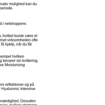
ernativ mulighed kan du
 periode.
nd i netshoppens
 hvilket burde være et
ternet virksomheden ofte
få hjælp, når du får
eksempel hvilken
g bevarer sin kvittering,
ve Moisturising
rs reflektioner og på
r Hyaluronic Intensive
 troværdighed. Desuden