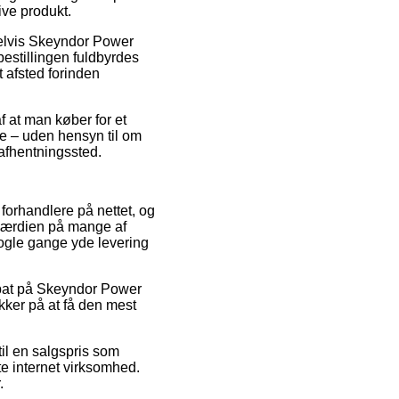
ive produkt.
mpelvis Skeyndor Power
bestillingen fuldbyrdes
t afsted forinden
f at man køber for et
e – uden hensyn til om
 afhentningssted.
 forhandlere på nettet, og
sværdien på mange af
nogle gange yde levering
abat på Skeyndor Power
kker på at få den mest
til en salgspris som
te internet virksomhed.
.