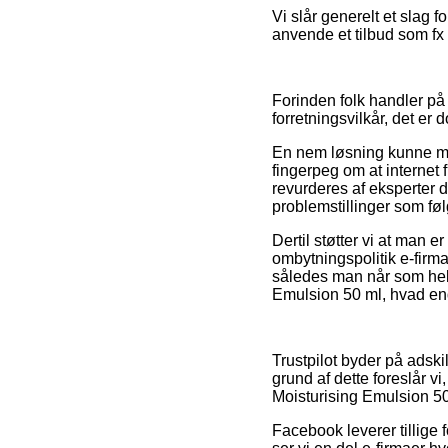
Vi slår generelt et slag 
anvende et tilbud som fx 
Forinden folk handler på
forretningsvilkår, det er
En nem løsning kunne mås
fingerpeg om at internet 
revurderes af eksperter d
problemstillinger som følg
Dertil støtter vi at man 
ombytningspolitik e-firmae
således man når som hels
Emulsion 50 ml, hvad end
Trustpilot byder på adski
grund af dette foreslår v
Moisturising Emulsion 50 
Facebook leverer tillige 