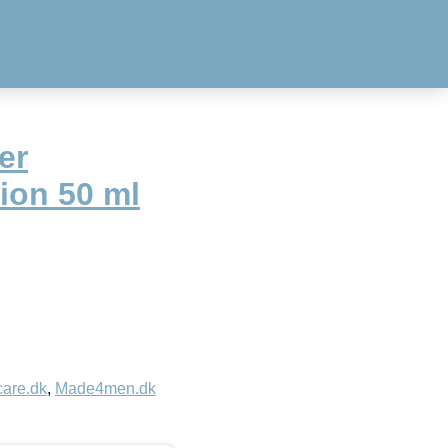
er
ion 50 ml
care.dk
,
Made4men.dk