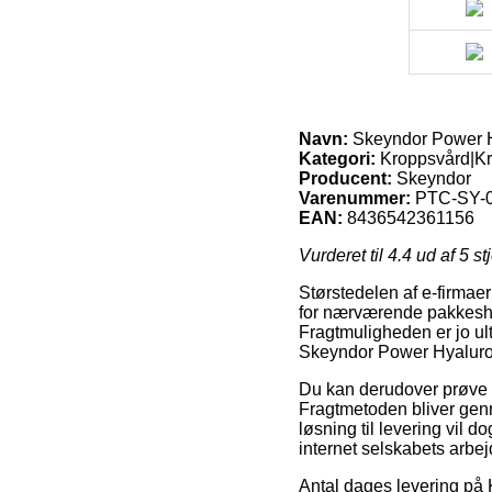
Navn:
Skeyndor Power Hy
Kategori:
Kroppsvård|K
Producent:
Skeyndor
Varenummer:
PTC-SY-
EAN:
8436542361156
Vurderet til
4.4
ud af 5 st
Størstedelen af e-firmaer
for nærværende pakkeshop
Fragtmuligheden er jo ul
Skeyndor Power Hyaluron
Du kan derudover prøve at 
Fragtmetoden bliver genn
løsning til levering vil 
internet selskabets arbej
Antal dages levering på 