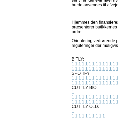
ser vi en del e-firmaer 
burde anvendes til afvejn
Hjemmesiden finansieres
præsenterer butikkernes 
ordre.
Orientering vedrørende pr
reguleringer der muligvi
BITLY:
1
1
1
1
1
1
1
1
1
1
1
1
1
1
1
1
1
1
1
1
1
1
1
1
1
1
SPOTIFY:
1
1
1
1
1
1
1
1
1
1
1
1
1
1
1
1
1
1
1
1
1
1
1
1
1
1
CUTTLY BIO:
1
1
1
1
1
1
1
1
1
1
1
1
1
1
1
1
1
1
1
1
1
1
1
1
1
1
1
CUTTLY OLD:
1
1
1
1
1
1
1
1
1
1
1