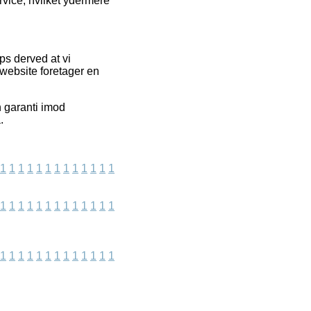
rvice, hvilket ydermere
s derved at vi
website foretager en
n garanti imod
.
1
1
1
1
1
1
1
1
1
1
1
1
1
1
1
1
1
1
1
1
1
1
1
1
1
1
1
1
1
1
1
1
1
1
1
1
1
1
1