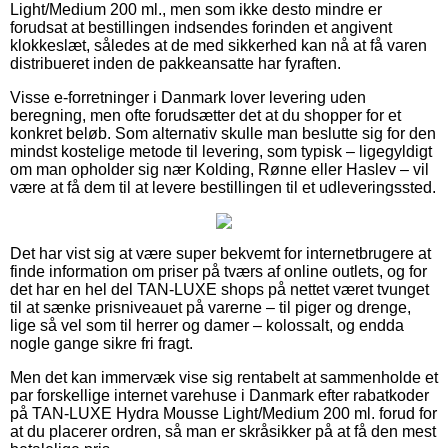
Light/Medium 200 ml., men som ikke desto mindre er
forudsat at bestillingen indsendes forinden et angivent
klokkeslæt, således at de med sikkerhed kan nå at få varen
distribueret inden de pakkeansatte har fyraften.
Visse e-forretninger i Danmark lover levering uden
beregning, men ofte forudsætter det at du shopper for et
konkret beløb. Som alternativ skulle man beslutte sig for den
mindst kostelige metode til levering, som typisk – ligegyldigt
om man opholder sig nær Kolding, Rønne eller Haslev – vil
være at få dem til at levere bestillingen til et udleveringssted.
Det har vist sig at være super bekvemt for internetbrugere at
finde information om priser på tværs af online outlets, og for
det har en hel del TAN-LUXE shops på nettet været tvunget
til at sænke prisniveauet på varerne – til piger og drenge,
lige så vel som til herrer og damer – kolossalt, og endda
nogle gange sikre fri fragt.
Men det kan immervæk vise sig rentabelt at sammenholde et
par forskellige internet varehuse i Danmark efter rabatkoder
på TAN-LUXE Hydra Mousse Light/Medium 200 ml. forud for
at du placerer ordren, så man er skråsikker på at få den mest