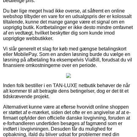
betalelige pris.
Du bør lige meget hvad ikke overse, at såfremt en online
webshop tilbyder en vare for en udsalgspris der er kolossalt
tiltalende, kunne det mange gange være et signal om en
uoprigtig butik. Kortbetalinger er ikke desto mindre omfavnet
af en vedtægt, hvilket beskytter dig som kunde imod
uoprigtige webbutikker.
Vi slår generelt et slag for køb med gængse betalingskort
eller MobilePay. Som en anden løsning burde du vælge en
løsning på afbetaling fra eksempelvis ViaBill, forudsat du vil
finansiere omkostningerne over en periode.
Inden folk bestiller i en TAN-LUXE netbutik behøver de når
alt kommer til alt betragte dens betingelser, dog er det tit et
tidskrævende projekt.
Alternativet kunne være at efterse hvorvidt online shoppen
er støttet af e-mærket, siden det ofte er en angivelse af at e-
firmaet opfylder den officielle danske lovgivning, foruden at
e-forhandleren undertiden besøges af fagmænd som er
indført i lovgivningen. Desuden får du mulighed for
opbakning, ifald du bliver udsat for problemer med din