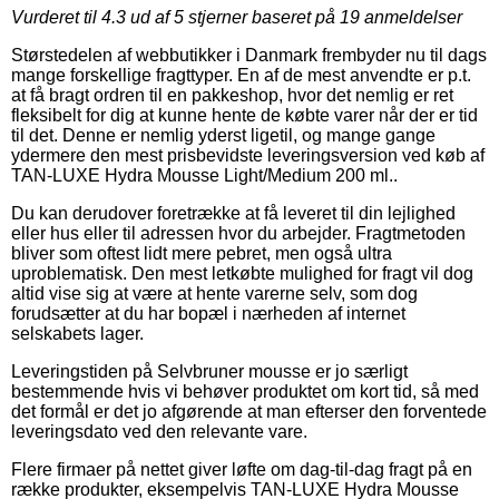
Vurderet til
4.3
ud af 5 stjerner baseret på
19
anmeldelser
Størstedelen af webbutikker i Danmark frembyder nu til dags
mange forskellige fragttyper. En af de mest anvendte er p.t.
at få bragt ordren til en pakkeshop, hvor det nemlig er ret
fleksibelt for dig at kunne hente de købte varer når der er tid
til det. Denne er nemlig yderst ligetil, og mange gange
ydermere den mest prisbevidste leveringsversion ved køb af
TAN-LUXE Hydra Mousse Light/Medium 200 ml..
Du kan derudover foretrække at få leveret til din lejlighed
eller hus eller til adressen hvor du arbejder. Fragtmetoden
bliver som oftest lidt mere pebret, men også ultra
uproblematisk. Den mest letkøbte mulighed for fragt vil dog
altid vise sig at være at hente varerne selv, som dog
forudsætter at du har bopæl i nærheden af internet
selskabets lager.
Leveringstiden på Selvbruner mousse er jo særligt
bestemmende hvis vi behøver produktet om kort tid, så med
det formål er det jo afgørende at man efterser den forventede
leveringsdato ved den relevante vare.
Flere firmaer på nettet giver løfte om dag-til-dag fragt på en
række produkter, eksempelvis TAN-LUXE Hydra Mousse