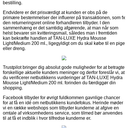
bestilling.
Endvidere er det prisværdigt at kunden er obs på de
primære bestemmelser der influerer på transaktionen, som fx
den returneringsret online forhandleren tilbyder. I den
sammenhæng er det samtidig afgørende, at man når som
helst bevarer sin kvitteringsmail, således man i fremtiden
kan bekræfte handlen af TAN-LUXE Hydra Mousse
Light/Medium 200 ml., ligegyldigt om du skal købe til en pige
eller dreng.
Trustpilot bringer dig absolut gode muligheder for at betragte
forskellige aktuelle kunders meninger og derfor foreslår vi, at
du verificerer netbutikkens vurderinger af TAN-LUXE Hydra
Mousse Light/Medium 200 ml. forinden du færdiggør din
shopping.
Facebook tilbyder for øvrigt fuldkommen gavnlige chancer
for at få en idé om netbutikkens kundefokus. Herinde møder
vi en række webshops som tilbyder kunderne at afgive en
omtale af virksomhedens service, som tilmed bør anvendes
til at få et indblik i hvor tilfredse kunderne er.