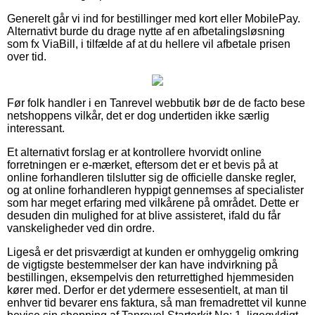
Generelt går vi ind for bestillinger med kort eller MobilePay.
Alternativt burde du drage nytte af en afbetalingsløsning
som fx ViaBill, i tilfælde af at du hellere vil afbetale prisen
over tid.
Før folk handler i en Tanrevel webbutik bør de de facto bese
netshoppens vilkår, det er dog undertiden ikke særlig
interessant.
Et alternativt forslag er at kontrollere hvorvidt online
forretningen er e-mærket, eftersom det er et bevis på at
online forhandleren tilslutter sig de officielle danske regler,
og at online forhandleren hyppigt gennemses af specialister
som har meget erfaring med vilkårene på området. Dette er
desuden din mulighed for at blive assisteret, ifald du får
vanskeligheder ved din ordre.
Ligeså er det prisværdigt at kunden er omhyggelig omkring
de vigtigste bestemmelser der kan have indvirkning på
bestillingen, eksempelvis den returrettighed hjemmesiden
kører med. Derfor er det ydermere essesentielt, at man til
enhver tid bevarer ens faktura, så man fremadrettet vil kunne