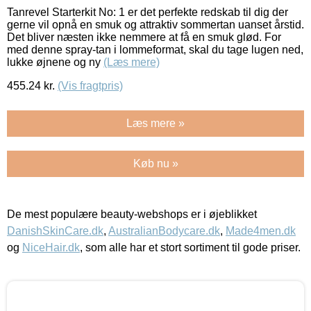
Tanrevel Starterkit No: 1 er det perfekte redskab til dig der
gerne vil opnå en smuk og attraktiv sommertan uanset årstid.
Det bliver næsten ikke nemmere at få en smuk glød. For
med denne spray-tan i lommeformat, skal du tage lugen ned,
lukke øjnene og ny
(Læs mere)
455.24
kr.
(Vis fragtpris)
Læs mere »
Køb nu »
De mest populære beauty-webshops er i øjeblikket
DanishSkinCare.dk
,
AustralianBodycare.dk
,
Made4men.dk
og
NiceHair.dk
, som alle har et stort sortiment til gode priser.