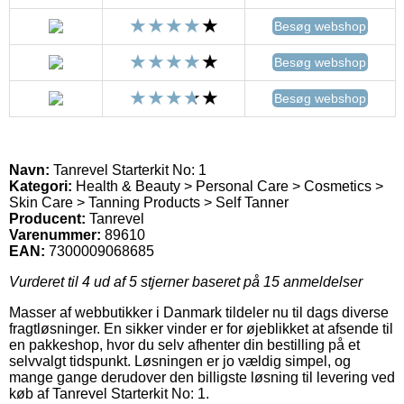
Besøg webshop
Besøg webshop
Besøg webshop
Navn:
Tanrevel Starterkit No: 1
Kategori:
Health & Beauty > Personal Care > Cosmetics >
Skin Care > Tanning Products > Self Tanner
Producent:
Tanrevel
Varenummer:
89610
EAN:
7300009068685
Vurderet til
4
ud af 5 stjerner baseret på
15
anmeldelser
Masser af webbutikker i Danmark tildeler nu til dags diverse
fragtløsninger. En sikker vinder er for øjeblikket at afsende til
en pakkeshop, hvor du selv afhenter din bestilling på et
selvvalgt tidspunkt. Løsningen er jo vældig simpel, og
mange gange derudover den billigste løsning til levering ved
køb af Tanrevel Starterkit No: 1.