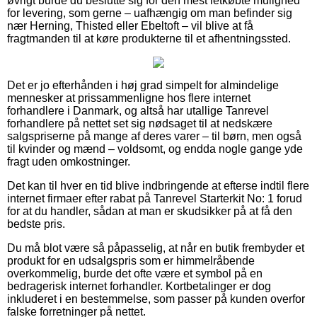
øvrigt burde du beslutte sig for den mest letkøbte mulighed
for levering, som gerne – uafhængig om man befinder sig
nær Herning, Thisted eller Ebeltoft – vil blive at få
fragtmanden til at køre produkterne til et afhentningssted.
Det er jo efterhånden i høj grad simpelt for almindelige
mennesker at prissammenligne hos flere internet
forhandlere i Danmark, og altså har utallige Tanrevel
forhandlere på nettet set sig nødsaget til at nedskære
salgspriserne på mange af deres varer – til børn, men også
til kvinder og mænd – voldsomt, og endda nogle gange yde
fragt uden omkostninger.
Det kan til hver en tid blive indbringende at efterse indtil flere
internet firmaer efter rabat på Tanrevel Starterkit No: 1 forud
for at du handler, sådan at man er skudsikker på at få den
bedste pris.
Du må blot være så påpasselig, at når en butik frembyder et
produkt for en udsalgspris som er himmelråbende
overkommelig, burde det ofte være et symbol på en
bedragerisk internet forhandler. Kortbetalinger er dog
inkluderet i en bestemmelse, som passer på kunden overfor
falske forretninger på nettet.