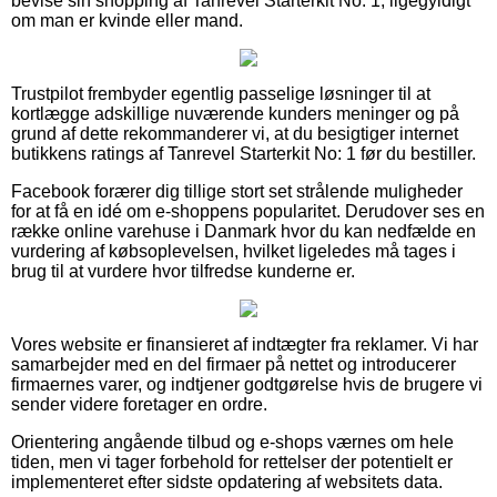
bevise sin shopping af Tanrevel Starterkit No: 1, ligegyldigt
om man er kvinde eller mand.
Trustpilot frembyder egentlig passelige løsninger til at
kortlægge adskillige nuværende kunders meninger og på
grund af dette rekommanderer vi, at du besigtiger internet
butikkens ratings af Tanrevel Starterkit No: 1 før du bestiller.
Facebook forærer dig tillige stort set strålende muligheder
for at få en idé om e-shoppens popularitet. Derudover ses en
række online varehuse i Danmark hvor du kan nedfælde en
vurdering af købsoplevelsen, hvilket ligeledes må tages i
brug til at vurdere hvor tilfredse kunderne er.
Vores website er finansieret af indtægter fra reklamer. Vi har
samarbejder med en del firmaer på nettet og introducerer
firmaernes varer, og indtjener godtgørelse hvis de brugere vi
sender videre foretager en ordre.
Orientering angående tilbud og e-shops værnes om hele
tiden, men vi tager forbehold for rettelser der potentielt er
implementeret efter sidste opdatering af websitets data.