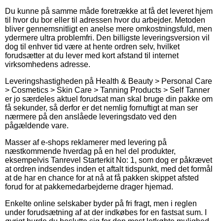
Du kunne på samme måde foretrække at få det leveret hjem
til hvor du bor eller til adressen hvor du arbejder. Metoden
bliver gennemsnitligt en anelse mere omkostningsfuld, men
ydermere ultra problemfri. Den billigste leveringsversion vil
dog til enhver tid være at hente ordren selv, hvilket
forudsætter at du lever med kort afstand til internet
virksomhedens adresse.
Leveringshastigheden på Health & Beauty > Personal Care
> Cosmetics > Skin Care > Tanning Products > Self Tanner
er jo særdeles aktuel forudsat man skal bruge din pakke om
få sekunder, så derfor er det nemlig fornuftigt at man ser
nærmere på den anslåede leveringsdato ved den
pågældende vare.
Masser af e-shops reklamerer med levering på
næstkommende hverdag på en hel del produkter,
eksempelvis Tanrevel Starterkit No: 1, som dog er påkrævet
at ordren indsendes inden et aftalt tidspunkt, med det formål
at de har en chance for at nå at få pakken skippet afsted
forud for at pakkemedarbejderne drager hjemad.
Enkelte online selskaber byder på fri fragt, men i reglen
under forudsætning af at der indkøbes for en fastsat sum. I