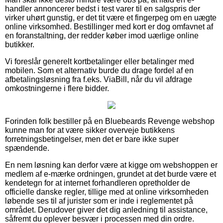
handler annoncerer bedst i test varer til en salgspris der
virker uhørt gunstig, er det tit være et fingerpeg om en uægte
online virksomhed. Bestillinger med kort er dog omfavnet af
en foranstaltning, der redder køber imod uærlige online
butikker.
Vi foreslår generelt kortbetalinger eller betalinger med
mobilen. Som et alternativ burde du drage fordel af en
afbetalingsløsning fra f.eks. ViaBill, når du vil afdrage
omkostningerne i flere bidder.
Forinden folk bestiller på en Bluebeards Revenge webshop
kunne man for at være sikker overveje butikkens
forretningsbetingelser, men det er bare ikke super
spændende.
En nem løsning kan derfor være at kigge om webshoppen er
medlem af e-mærke ordningen, grundet at det burde være et
kendetegn for at internet forhandleren opretholder de
officielle danske regler, tillige med at online virksomheden
løbende ses til af jurister som er inde i reglementet på
området. Derudover giver det dig anledning til assistance,
såfremt du oplever besvær i processen med din ordre.