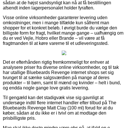
sådan at de højst sandsynligt kan nå at få bestillingen
afsendt inden lagerpersonalet holder fyraften.
Visse online virksomheder garanterer levering uden
omkostninger, men i mange tilfælde kun såfremt man
shopper for et konkret beløb. I øvrigt burde du vælge den
billigste form for fragt, hvilket mange gange – uafhængig om
du er ved Vejle, Hobro eller Brande – vil være at få
fragtmanden til at køre varerne til et udleveringssted.
Det er efterhånden rigtig fremkommeligt for enhver at
analysere priser fra diverse online virksomheder, og til tak
har utallige Bluebeards Revenge internet shops set sig
tvunget til at sænke salgsværdien på mange af deres
produkter – til børn, samt til mænd og kvinder – helt i bund,
og endda nogle gange love gratis levering.
Til gengæld kan det stadigvæk vise sig gavnligt at
undersøge indtil flere internet handler efter tilbud på The
Bluebeards Revenge Matt Clay (100 ml) forud for at du
køber, sådan at du ikke er i tvivl om at modtage den
prisbilligste pris.
Man skal ikke desto mindre være obs på, at ifald en e-