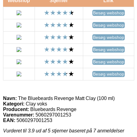
Webshop
Stjerner
Link
Besøg webshop
Besøg webshop
Besøg webshop
Besøg webshop
Besøg webshop
Besøg webshop
Navn:
The Bluebeards Revenge Matt Clay (100 ml)
Kategori:
Clay voks
Producent:
Bluebeards Revenge
Varenummer:
5060297001253
EAN:
5060297001253
Vurderet til
3.9
ud af 5 stjerner baseret på
7
anmeldelser