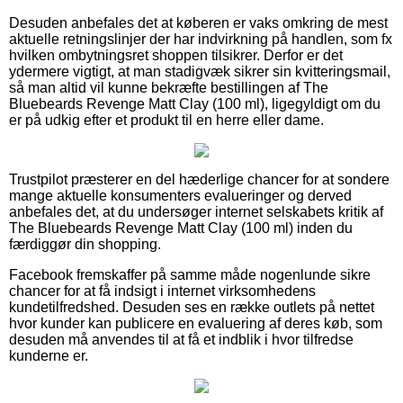
Desuden anbefales det at køberen er vaks omkring de mest
aktuelle retningslinjer der har indvirkning på handlen, som fx
hvilken ombytningsret shoppen tilsikrer. Derfor er det
ydermere vigtigt, at man stadigvæk sikrer sin kvitteringsmail,
så man altid vil kunne bekræfte bestillingen af The
Bluebeards Revenge Matt Clay (100 ml), ligegyldigt om du
er på udkig efter et produkt til en herre eller dame.
Trustpilot præsterer en del hæderlige chancer for at sondere
mange aktuelle konsumenters evalueringer og derved
anbefales det, at du undersøger internet selskabets kritik af
The Bluebeards Revenge Matt Clay (100 ml) inden du
færdiggør din shopping.
Facebook fremskaffer på samme måde nogenlunde sikre
chancer for at få indsigt i internet virksomhedens
kundetilfredshed. Desuden ses en række outlets på nettet
hvor kunder kan publicere en evaluering af deres køb, som
desuden må anvendes til at få et indblik i hvor tilfredse
kunderne er.