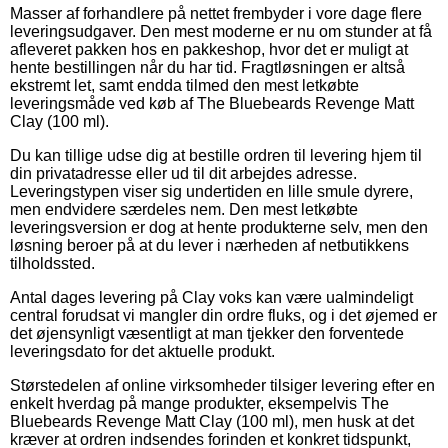
Masser af forhandlere på nettet frembyder i vore dage flere
leveringsudgaver. Den mest moderne er nu om stunder at få
afleveret pakken hos en pakkeshop, hvor det er muligt at
hente bestillingen når du har tid. Fragtløsningen er altså
ekstremt let, samt endda tilmed den mest letkøbte
leveringsmåde ved køb af The Bluebeards Revenge Matt
Clay (100 ml).
Du kan tillige udse dig at bestille ordren til levering hjem til
din privatadresse eller ud til dit arbejdes adresse.
Leveringstypen viser sig undertiden en lille smule dyrere,
men endvidere særdeles nem. Den mest letkøbte
leveringsversion er dog at hente produkterne selv, men den
løsning beroer på at du lever i nærheden af netbutikkens
tilholdssted.
Antal dages levering på Clay voks kan være ualmindeligt
central forudsat vi mangler din ordre fluks, og i det øjemed er
det øjensynligt væsentligt at man tjekker den forventede
leveringsdato for det aktuelle produkt.
Størstedelen af online virksomheder tilsiger levering efter en
enkelt hverdag på mange produkter, eksempelvis The
Bluebeards Revenge Matt Clay (100 ml), men husk at det
kræver at ordren indsendes forinden et konkret tidspunkt,