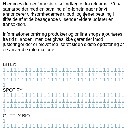
Hjemmesiden er finansieret af indtægter fra reklamer. Vi har
samarbejder med en samling af e-forretninger når vi
annoncerer virksomhedernes tilbud, og tjener betaling i
tilfælde af at de besøgende vi sender videre udfører en
transaktion.
Informationer omkring produkter og online shops ajourføres
fra tid til anden, men der gives ikke garantier imod
justeringer der er blevet realiseret siden sidste opdatering af
de anvendte informationer.
BITLY:
1
1
1
1
1
1
1
1
1
1
1
1
1
1
1
1
1
1
1
1
1
1
1
1
1
1
1
1
1
1
1
1
1
1
1
1
1
1
1
1
1
1
1
1
1
1
1
1
1
1
1
1
1
1
1
1
1
1
1
1
1
1
1
1
1
1
1
1
1
1
1
1
1
1
1
1
1
1
1
1
1
1
1
1
1
1
1
1
1
1
1
1
1
1
1
1
1
1
1
1
SPOTIFY:
1
1
1
1
1
1
1
1
1
1
1
1
1
1
1
1
1
1
1
1
1
1
1
1
1
1
1
1
1
1
1
1
1
1
1
1
1
1
1
1
1
1
1
1
1
1
1
1
1
1
1
1
1
1
1
1
1
1
1
1
1
1
1
1
1
1
1
1
1
1
1
1
1
1
1
1
1
1
1
1
1
1
1
1
1
1
1
1
1
1
1
1
1
1
1
1
1
1
1
1
CUTTLY BIO:
1
1
1
1
1
1
1
1
1
1
1
1
1
1
1
1
1
1
1
1
1
1
1
1
1
1
1
1
1
1
1
1
1
1