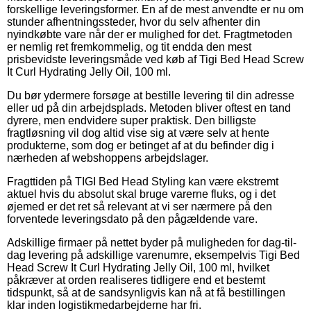
forskellige leveringsformer. En af de mest anvendte er nu om
stunder afhentningssteder, hvor du selv afhenter din
nyindkøbte vare når der er mulighed for det. Fragtmetoden
er nemlig ret fremkommelig, og tit endda den mest
prisbevidste leveringsmåde ved køb af Tigi Bed Head Screw
It Curl Hydrating Jelly Oil, 100 ml.
Du bør ydermere forsøge at bestille levering til din adresse
eller ud på din arbejdsplads. Metoden bliver oftest en tand
dyrere, men endvidere super praktisk. Den billigste
fragtløsning vil dog altid vise sig at være selv at hente
produkterne, som dog er betinget af at du befinder dig i
nærheden af webshoppens arbejdslager.
Fragttiden på TIGI Bed Head Styling kan være ekstremt
aktuel hvis du absolut skal bruge varerne fluks, og i det
øjemed er det ret så relevant at vi ser nærmere på den
forventede leveringsdato på den pågældende vare.
Adskillige firmaer på nettet byder på muligheden for dag-til-
dag levering på adskillige varenumre, eksempelvis Tigi Bed
Head Screw It Curl Hydrating Jelly Oil, 100 ml, hvilket
påkræver at orden realiseres tidligere end et bestemt
tidspunkt, så at de sandsynligvis kan nå at få bestillingen
klar inden logistikmedarbejderne har fri.