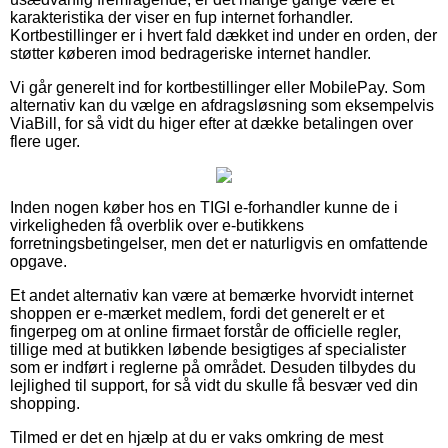
karakteristika der viser en fup internet forhandler.
Kortbestillinger er i hvert fald dækket ind under en orden, der
støtter køberen imod bedrageriske internet handler.
Vi går generelt ind for kortbestillinger eller MobilePay. Som
alternativ kan du vælge en afdragsløsning som eksempelvis
ViaBill, for så vidt du higer efter at dække betalingen over
flere uger.
Inden nogen køber hos en TIGI e-forhandler kunne de i
virkeligheden få overblik over e-butikkens
forretningsbetingelser, men det er naturligvis en omfattende
opgave.
Et andet alternativ kan være at bemærke hvorvidt internet
shoppen er e-mærket medlem, fordi det generelt er et
fingerpeg om at online firmaet forstår de officielle regler,
tillige med at butikken løbende besigtiges af specialister
som er indført i reglerne på området. Desuden tilbydes du
lejlighed til support, for så vidt du skulle få besvær ved din
shopping.
Tilmed er det en hjælp at du er vaks omkring de mest