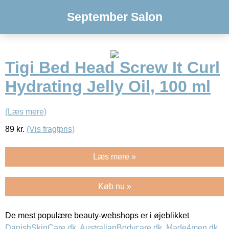
September Salon
Tigi Bed Head Screw It Curl
Hydrating Jelly Oil, 100 ml
(Læs mere)
89
kr.
(Vis fragtpris)
Læs mere »
Køb nu »
De mest populære beauty-webshops er i øjeblikket
DanishSkinCare.dk
,
AustralianBodycare.dk
,
Made4men.dk