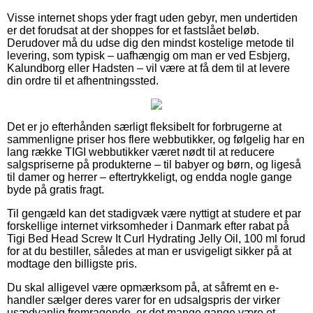
Visse internet shops yder fragt uden gebyr, men undertiden
er det forudsat at der shoppes for et fastslået beløb.
Derudover må du udse dig den mindst kostelige metode til
levering, som typisk – uafhængig om man er ved Esbjerg,
Kalundborg eller Hadsten – vil være at få dem til at levere
din ordre til et afhentningssted.
Det er jo efterhånden særligt fleksibelt for forbrugerne at
sammenligne priser hos flere webbutikker, og følgelig har en
lang række TIGI webbutikker været nødt til at reducere
salgspriserne på produkterne – til babyer og børn, og ligeså
til damer og herrer – eftertrykkeligt, og endda nogle gange
byde på gratis fragt.
Til gengæld kan det stadigvæk være nyttigt at studere et par
forskellige internet virksomheder i Danmark efter rabat på
Tigi Bed Head Screw It Curl Hydrating Jelly Oil, 100 ml forud
for at du bestiller, således at man er usvigeligt sikker på at
modtage den billigste pris.
Du skal alligevel være opmærksom på, at såfremt en e-
handler sælger deres varer for en udsalgspris der virker
usædvanlig fremragende, er det mange gange være et