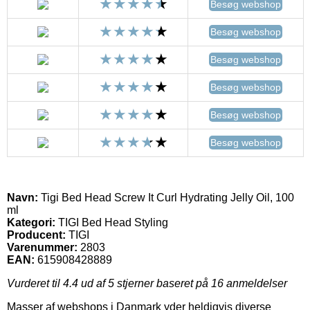
Besøg webshop
Besøg webshop
Besøg webshop
Besøg webshop
Besøg webshop
Besøg webshop
Navn:
Tigi Bed Head Screw It Curl Hydrating Jelly Oil, 100
ml
Kategori:
TIGI Bed Head Styling
Producent:
TIGI
Varenummer:
2803
EAN:
615908428889
Vurderet til
4.4
ud af 5 stjerner baseret på
16
anmeldelser
Masser af webshops i Danmark yder heldigvis diverse