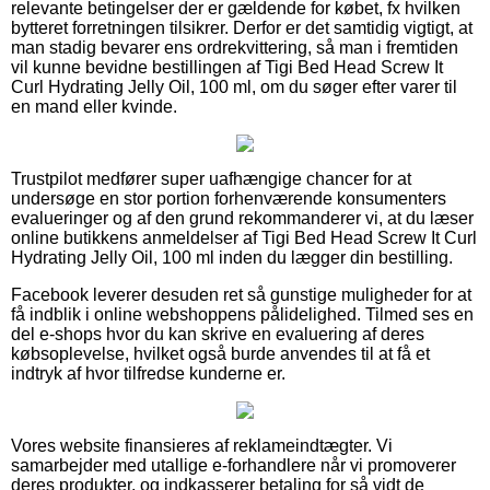
relevante betingelser der er gældende for købet, fx hvilken
bytteret forretningen tilsikrer. Derfor er det samtidig vigtigt, at
man stadig bevarer ens ordrekvittering, så man i fremtiden
vil kunne bevidne bestillingen af Tigi Bed Head Screw It
Curl Hydrating Jelly Oil, 100 ml, om du søger efter varer til
en mand eller kvinde.
Trustpilot medfører super uafhængige chancer for at
undersøge en stor portion forhenværende konsumenters
evalueringer og af den grund rekommanderer vi, at du læser
online butikkens anmeldelser af Tigi Bed Head Screw It Curl
Hydrating Jelly Oil, 100 ml inden du lægger din bestilling.
Facebook leverer desuden ret så gunstige muligheder for at
få indblik i online webshoppens pålidelighed. Tilmed ses en
del e-shops hvor du kan skrive en evaluering af deres
købsoplevelse, hvilket også burde anvendes til at få et
indtryk af hvor tilfredse kunderne er.
Vores website finansieres af reklameindtægter. Vi
samarbejder med utallige e-forhandlere når vi promoverer
deres produkter, og indkasserer betaling for så vidt de