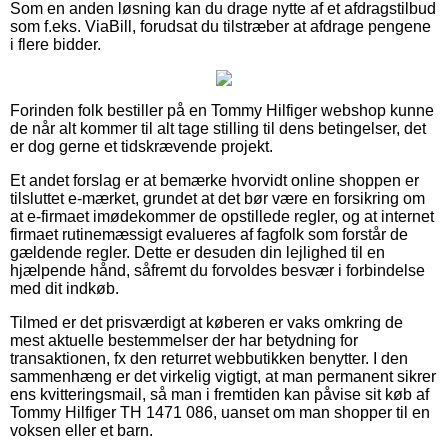
Som en anden løsning kan du drage nytte af et afdragstilbud
som f.eks. ViaBill, forudsat du tilstræber at afdrage pengene
i flere bidder.
Forinden folk bestiller på en Tommy Hilfiger webshop kunne
de når alt kommer til alt tage stilling til dens betingelser, det
er dog gerne et tidskrævende projekt.
Et andet forslag er at bemærke hvorvidt online shoppen er
tilsluttet e-mærket, grundet at det bør være en forsikring om
at e-firmaet imødekommer de opstillede regler, og at internet
firmaet rutinemæssigt evalueres af fagfolk som forstår de
gældende regler. Dette er desuden din lejlighed til en
hjælpende hånd, såfremt du forvoldes besvær i forbindelse
med dit indkøb.
Tilmed er det prisværdigt at køberen er vaks omkring de
mest aktuelle bestemmelser der har betydning for
transaktionen, fx den returret webbutikken benytter. I den
sammenhæng er det virkelig vigtigt, at man permanent sikrer
ens kvitteringsmail, så man i fremtiden kan påvise sit køb af
Tommy Hilfiger TH 1471 086, uanset om man shopper til en
voksen eller et barn.