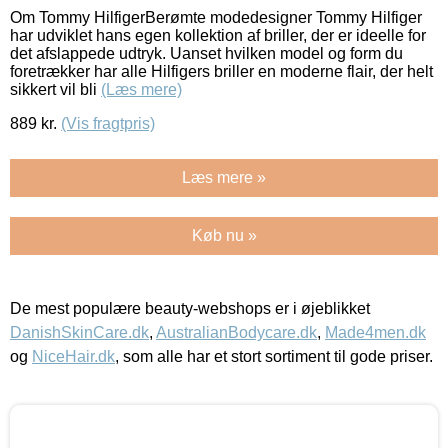
Om Tommy HilfigerBerømte modedesigner Tommy Hilfiger
har udviklet hans egen kollektion af briller, der er ideelle for
det afslappede udtryk. Uanset hvilken model og form du
foretrækker har alle Hilfigers briller en moderne flair, der helt
sikkert vil bli
(Læs mere)
889
kr.
(Vis fragtpris)
Læs mere »
Køb nu »
De mest populære beauty-webshops er i øjeblikket
DanishSkinCare.dk
,
AustralianBodycare.dk
,
Made4men.dk
og
NiceHair.dk
, som alle har et stort sortiment til gode priser.