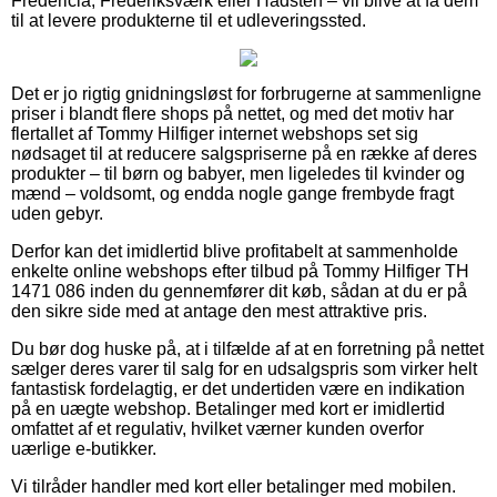
Fredericia, Frederiksværk eller Hadsten – vil blive at få dem
til at levere produkterne til et udleveringssted.
Det er jo rigtig gnidningsløst for forbrugerne at sammenligne
priser i blandt flere shops på nettet, og med det motiv har
flertallet af Tommy Hilfiger internet webshops set sig
nødsaget til at reducere salgspriserne på en række af deres
produkter – til børn og babyer, men ligeledes til kvinder og
mænd – voldsomt, og endda nogle gange frembyde fragt
uden gebyr.
Derfor kan det imidlertid blive profitabelt at sammenholde
enkelte online webshops efter tilbud på Tommy Hilfiger TH
1471 086 inden du gennemfører dit køb, sådan at du er på
den sikre side med at antage den mest attraktive pris.
Du bør dog huske på, at i tilfælde af at en forretning på nettet
sælger deres varer til salg for en udsalgspris som virker helt
fantastisk fordelagtig, er det undertiden være en indikation
på en uægte webshop. Betalinger med kort er imidlertid
omfattet af et regulativ, hvilket værner kunden overfor
uærlige e-butikker.
Vi tilråder handler med kort eller betalinger med mobilen.