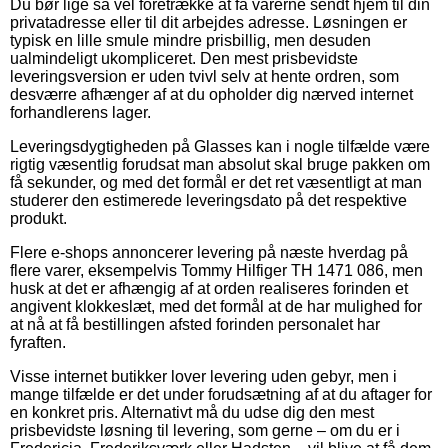
Du bør lige så vel foretrække at få varerne sendt hjem til din
privatadresse eller til dit arbejdes adresse. Løsningen er
typisk en lille smule mindre prisbillig, men desuden
ualmindeligt ukompliceret. Den mest prisbevidste
leveringsversion er uden tvivl selv at hente ordren, som
desværre afhænger af at du opholder dig nærved internet
forhandlerens lager.
Leveringsdygtigheden på Glasses kan i nogle tilfælde være
rigtig væsentlig forudsat man absolut skal bruge pakken om
få sekunder, og med det formål er det ret væsentligt at man
studerer den estimerede leveringsdato på det respektive
produkt.
Flere e-shops annoncerer levering på næste hverdag på
flere varer, eksempelvis Tommy Hilfiger TH 1471 086, men
husk at det er afhængig af at orden realiseres forinden et
angivent klokkeslæt, med det formål at de har mulighed for
at nå at få bestillingen afsted forinden personalet har
fyraften.
Visse internet butikker lover levering uden gebyr, men i
mange tilfælde er det under forudsætning af at du aftager for
en konkret pris. Alternativt må du udse dig den mest
prisbevidste løsning til levering, som gerne – om du er i