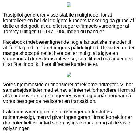
Trustpilot genererer visse stabile muligheder for at
kontrollere en hel del tidligere kunders tanker og på grund af
dette er det godt, at du eftersøger e-firmaets vurderinger af
Tommy Hilfiger TH 1471 086 inden du handler.
Facebook indebærer lignende nogle fantastiske metoder til
at få et kig ind i e-forretningens pålidelighed. Desuden er der
mange shops på nettet hvor det er muligt at afgive en
vurdering af deres købsoplevelse, som tilmed må anvendes
til at få et indblik i hvor tilfredse kunderne er.
Vores hjemmeside er finansieret af reklameindtægter. Vi har
samarbejdsaftaler med et hav af internet forhandlere i form af
at vi promoverer forretningernes varer, og opnår honorar når
vores besøgende realiserer en transaktion.
Fakta om varer og online forretninger understøttes
rutinemæssigt, men vi giver ingen garanti imod korrektioner
der potentielt er udført siden nyligste opdatering af de viste
oplysninger.