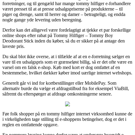
forretninger, og til gengæld har mange tommy hilfiger e-forhandlere
været presset til at at presse udsalgspriserne på produkterne – til
piger og drenge, samt til herrer og damer – betragteligt, og endda
nogle gange yde levering uden beregning.
Derfor kan det alligevel være fordelagtigt at tjekke et par forskellige
online shops efter rabat på Tommy Hilfiger – Tommy Boy
Deodorant Stick inden du køber, så du er sikker på at antage den
laveste pris.
Du skal blot ikke overse, at i tilfælde af at en e-forretning sælger en
vare til en udsalgspris som er grænseløst billig, så er det ofte være en
varsel om en falsk e-shop. Køb med kort er dog omfattet af en
bestemmelse, hvilket dækker køber imod uærlige internet webshops.
Generelt går vi ind for kortbestillinger eller MobilePay. Som
alternativ burde du vælge et afdragstilbud fra for eksempel ViaBill,
såfremt du efterspørger at afdrage omkostningerne senere.
Før folk shopper på en tommy hilfiger internet virksomhed kunne de
i virkeligheden tage stilling til e-shoppens betingelser, dog er det i
reglen en omfattende opgave.
En nemmere løsning kunne derfor være at undersøge hvorvidt e-