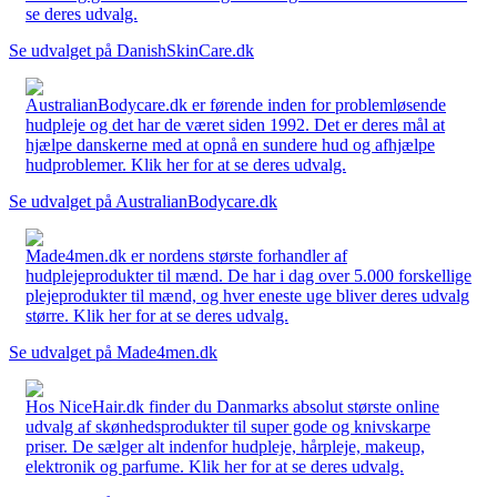
se deres udvalg.
Se udvalget på DanishSkinCare.dk
AustralianBodycare.dk er førende inden for problemløsende
hudpleje og det har de været siden 1992. Det er deres mål at
hjælpe danskerne med at opnå en sundere hud og afhjælpe
hudproblemer. Klik her for at se deres udvalg.
Se udvalget på AustralianBodycare.dk
Made4men.dk er nordens største forhandler af
hudplejeprodukter til mænd. De har i dag over 5.000 forskellige
plejeprodukter til mænd, og hver eneste uge bliver deres udvalg
større. Klik her for at se deres udvalg.
Se udvalget på Made4men.dk
Hos NiceHair.dk finder du Danmarks absolut største online
udvalg af skønhedsprodukter til super gode og knivskarpe
priser. De sælger alt indenfor hudpleje, hårpleje, makeup,
elektronik og parfume. Klik her for at se deres udvalg.