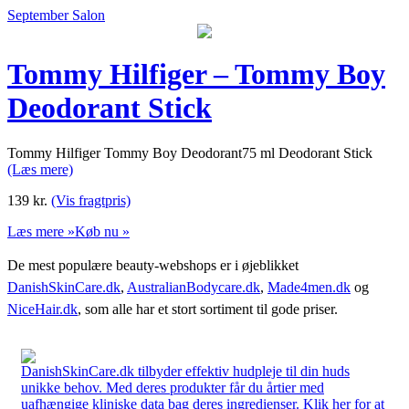
September Salon
Tommy Hilfiger – Tommy Boy
Deodorant Stick
Tommy Hilfiger Tommy Boy Deodorant75 ml Deodorant Stick
(Læs mere)
139
kr.
(Vis fragtpris)
Læs mere »
Køb nu »
De mest populære beauty-webshops er i øjeblikket
DanishSkinCare.dk
,
AustralianBodycare.dk
,
Made4men.dk
og
NiceHair.dk
, som alle har et stort sortiment til gode priser.
DanishSkinCare.dk tilbyder effektiv hudpleje til din huds
unikke behov. Med deres produkter får du årtier med
uafhængige kliniske data bag deres ingredienser. Klik her for at