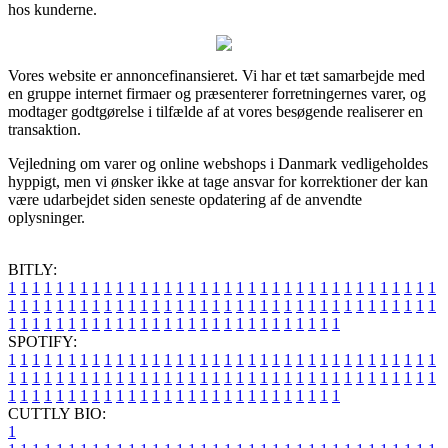
hos kunderne.
Vores website er annoncefinansieret. Vi har et tæt samarbejde med
en gruppe internet firmaer og præsenterer forretningernes varer, og
modtager godtgørelse i tilfælde af at vores besøgende realiserer en
transaktion.
Vejledning om varer og online webshops i Danmark vedligeholdes
hyppigt, men vi ønsker ikke at tage ansvar for korrektioner der kan
være udarbejdet siden seneste opdatering af de anvendte
oplysninger.
BITLY:
1
1
1
1
1
1
1
1
1
1
1
1
1
1
1
1
1
1
1
1
1
1
1
1
1
1
1
1
1
1
1
1
1
1
1
1
1
1
1
1
1
1
1
1
1
1
1
1
1
1
1
1
1
1
1
1
1
1
1
1
1
1
1
1
1
1
1
1
1
1
1
1
1
1
1
1
1
1
1
1
1
1
1
1
1
1
1
1
1
1
1
1
1
1
1
1
1
1
1
1
SPOTIFY:
1
1
1
1
1
1
1
1
1
1
1
1
1
1
1
1
1
1
1
1
1
1
1
1
1
1
1
1
1
1
1
1
1
1
1
1
1
1
1
1
1
1
1
1
1
1
1
1
1
1
1
1
1
1
1
1
1
1
1
1
1
1
1
1
1
1
1
1
1
1
1
1
1
1
1
1
1
1
1
1
1
1
1
1
1
1
1
1
1
1
1
1
1
1
1
1
1
1
1
1
CUTTLY BIO:
1