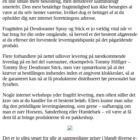
en lille smule mere bekostelig, men derudover ualmindeligt
smertefri. Den mest betalelige fragtmulighed kan ikke benægtes at
være at du selv henter varerne, hvilket dog er betinget af at du
opholder dig nær internet forretningens adresse.
Fragttiden på Deodoranter Spray og Stick er jo vældig vital når vi
har brug for din ordre omgående, så herved er det bestemt afgørende
at du efterser det forventede leveringstidspunkt på det pågældende
produkt.
Flere forhandlere på nettet udlover levering på næstkommende
hverdag på en hel del varenumre, eksempelvis Tommy Hilfiger –
Tommy Boy Deodorant Stick, men vær opmærksom på at det
kræver at bestillingen indsendes inden et angivent klokkeslæt, så at
de garanteret kan nå at få produkterne distribueret før personalet har
fyraften.
Nogle internet webshops yder fragtfri levering, men oftest stiller det
krav om at du handler for et bestemt beløb. Ellers kunne man udse
dig den prisbilligste leveringsløsning, som gerne – uafhængig om
man er nær Horsens, Sønderborg eller Humlebæk – vil være at få
dem til at bringe produkterne til en pakkeshop.
Det er jo ultra smart for alle at sammenligne priser i blandt diverse e-