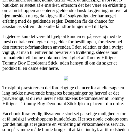
butikken er støttet af e-mærket, eftersom det bør være en erklæring
om at netshoppen accepterer gældende dansk lovgivning, udover at
hjemmesiden nu og da kigges til af sagkyndige der har meget
erfaring med de gældende regler. Desuden får du chance for
assistance, såfremt du skulle få udfordringer med dit køb.
Ligeledes kan det være til hjælp at kunden er påpasselig med de
mest centrale vedtægter der gælder for bestillingen, for eksempel
den returret e-forhandleren anvender. I den relation er det i øvrigt
vigtigt, at man til enhver tid bevarer sin kvittering, således man
fremadrettet vil kunne dokumentere købet af Tommy Hilfiger –
Tommy Boy Deodorant Stick, uden hensyn til om du søger et
produkt til en dame eller herre.
Trustpilot præsterer en del fordelagtige chancer for at eftersøge en
lang række nuværende brugeres betragtninger og herved er det
prisværdigt, at du evaluerer netbutikkens bedømmelser af Tommy
Hilfiger – Tommy Boy Deodorant Stick før du placerer din ordre.
Facebook forærer dig tilsvarende stort set passelige muligheder for
at få indsigt i webshoppens kundefokus. Her ses nogle e-shops som
gør det muligt at registrere en vurdering af virksomhedens service,
som på samme måde burde bruges til at få et indtryk af tilfredsheden