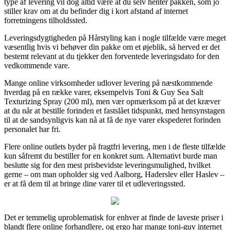
type af levering vil dog altid være at du selv henter pakken, som jo
stiller krav om at du befinder dig i kort afstand af internet
forretningens tilholdssted.
Leveringsdygtigheden på Hårstyling kan i nogle tilfælde være meget
væsentlig hvis vi behøver din pakke om et øjeblik, så herved er det
bestemt relevant at du tjekker den forventede leveringsdato for den
vedkommende vare.
Mange online virksomheder udlover levering på næstkommende
hverdag på en række varer, eksempelvis Toni & Guy Sea Salt
Texturizing Spray (200 ml), men vær opmærksom på at det kræver
at du når at bestille forinden et fastslået tidspunkt, med hensynstagen
til at de sandsynligvis kan nå at få de nye varer ekspederet forinden
personalet har fri.
Flere online outlets byder på fragtfri levering, men i de fleste tilfælde
kun såfremt du bestiller for en konkret sum. Alternativt burde man
beslutte sig for den mest prisbevidste leveringsmulighed, hvilket
gerne – om man opholder sig ved Aalborg, Haderslev eller Haslev –
er at få dem til at bringe dine varer til et udleveringssted.
Det er temmelig uproblematisk for enhver at finde de laveste priser i
blandt flere online forhandlere, og ergo har mange toni-guy internet