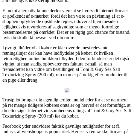
almindeligvis ikke særlig morsomt.
Et nemt alternativ kunne derfor være at se hvorvidt internet firmaet
er godkendt af e-mærket, fordi det kan være en påvisning af at e-
shoppen opfylder de opstillede regler, udover at hjemmesiden
lejlighedsvis revurderes af sagkyndige som er meget fortrolige
bestemmelserne på området. Det er en rigtig god chance for bistand,
hvis du skulle få besvær ved din ordre.
I øvrigt tilråder vi at køber er klar over de mest relevante
retningslinjer der kan have indflydelse på købet, fx hvilken
returrettighed online butikken tilbyder. I den forbindelse er det også
vigtigt, at man stadig opbevarer ens faktura e-mail, så man
fremadrettet kan vidne om bestillingen af Toni & Guy Sea Salt
Texturizing Spray (200 ml), om man er på udkig efter produkter til
en pige eller dreng.
Trustpilot bringer dig egentlig ærlige muligheder for at se nærmere
på ret mange tidligere køberes omtaler og herved er det fornuftigt, at
du eftersøger internet virksomhedens ratings af Toni & Guy Sea Salt
Texturizing Spray (200 ml) før du køber.
Facebook yder endvidere faktisk gavnlige muligheder for at få
indtryk af webshoppens popularitet. Her ser vi en række firmaer på