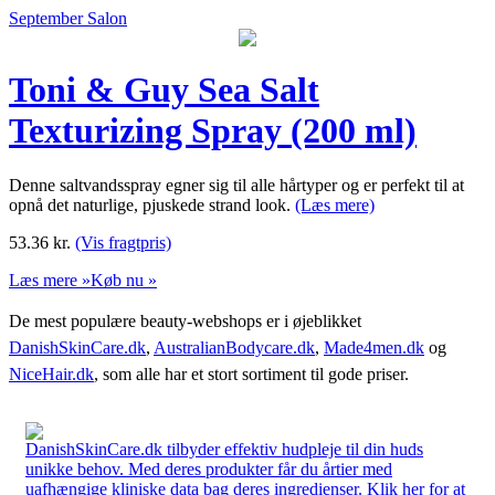
September Salon
Toni & Guy Sea Salt
Texturizing Spray (200 ml)
Denne saltvandsspray egner sig til alle hårtyper og er perfekt til at
opnå det naturlige, pjuskede strand look.
(Læs mere)
53.36
kr.
(Vis fragtpris)
Læs mere »
Køb nu »
De mest populære beauty-webshops er i øjeblikket
DanishSkinCare.dk
,
AustralianBodycare.dk
,
Made4men.dk
og
NiceHair.dk
, som alle har et stort sortiment til gode priser.
DanishSkinCare.dk tilbyder effektiv hudpleje til din huds
unikke behov. Med deres produkter får du årtier med
uafhængige kliniske data bag deres ingredienser. Klik her for at