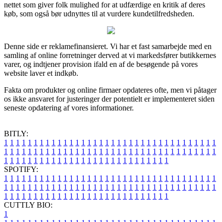
nettet som giver folk mulighed for at udfærdige en kritik af deres
køb, som også bør udnyttes til at vurdere kundetilfredsheden.
Denne side er reklamefinansieret. Vi har et fast samarbejde med en
samling af online forretninger derved at vi markedsfører butikkernes
varer, og indtjener provision ifald en af de besøgende på vores
website laver et indkøb.
Fakta om produkter og online firmaer opdateres ofte, men vi påtager
os ikke ansvaret for justeringer der potentielt er implementeret siden
seneste opdatering af vores informationer.
BITLY:
1
1
1
1
1
1
1
1
1
1
1
1
1
1
1
1
1
1
1
1
1
1
1
1
1
1
1
1
1
1
1
1
1
1
1
1
1
1
1
1
1
1
1
1
1
1
1
1
1
1
1
1
1
1
1
1
1
1
1
1
1
1
1
1
1
1
1
1
1
1
1
1
1
1
1
1
1
1
1
1
1
1
1
1
1
1
1
1
1
1
1
1
1
1
1
1
1
1
1
1
SPOTIFY:
1
1
1
1
1
1
1
1
1
1
1
1
1
1
1
1
1
1
1
1
1
1
1
1
1
1
1
1
1
1
1
1
1
1
1
1
1
1
1
1
1
1
1
1
1
1
1
1
1
1
1
1
1
1
1
1
1
1
1
1
1
1
1
1
1
1
1
1
1
1
1
1
1
1
1
1
1
1
1
1
1
1
1
1
1
1
1
1
1
1
1
1
1
1
1
1
1
1
1
1
CUTTLY BIO:
1