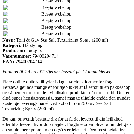
Besøg webshop
Besøg webshop
Besøg webshop
Besøg webshop
Besøg webshop
Besøg webshop
Navn:
Toni & Guy Sea Salt Texturizing Spray (200 ml)
Kategori:
Hårstyling
Producent:
toni-guy
Varenummer:
79400204714
EAN:
79400204714
Vurderet til
4.4
ud af 5 stjerner baseret på
12
anmeldelser
Flere online outlets tilbyder i dag alverdens former for fragt.
Førstevalget hos mange er for øjeblikket at få sendt til en pakkeshop,
og så henter du bare de nyindkøbte produkter når du har tid. Den er
altså super hensigtsmæssig, samt i mange tilfælde endda den mindst
kostelige leveringsmanér ved køb af Toni & Guy Sea Salt
Texturizing Spray (200 ml).
Du kan omvendt beslutte dig for at få det leveret til din lejlighed
eller til adressen hvor du arbejder. Fragtmetoden bliver almindeligvis
en smule mere pebret, men også særdeles let. Den mest betalelige