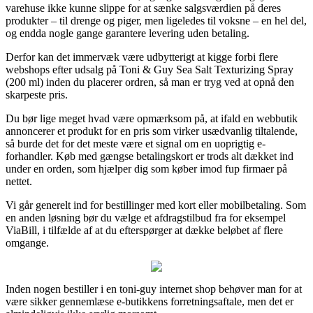
varehuse ikke kunne slippe for at sænke salgsværdien på deres
produkter – til drenge og piger, men ligeledes til voksne – en hel del,
og endda nogle gange garantere levering uden betaling.
Derfor kan det immervæk være udbytterigt at kigge forbi flere
webshops efter udsalg på Toni & Guy Sea Salt Texturizing Spray
(200 ml) inden du placerer ordren, så man er tryg ved at opnå den
skarpeste pris.
Du bør lige meget hvad være opmærksom på, at ifald en webbutik
annoncerer et produkt for en pris som virker usædvanlig tiltalende,
så burde det for det meste være et signal om en uoprigtig e-
forhandler. Køb med gængse betalingskort er trods alt dækket ind
under en orden, som hjælper dig som køber imod fup firmaer på
nettet.
Vi går generelt ind for bestillinger med kort eller mobilbetaling. Som
en anden løsning bør du vælge et afdragstilbud fra for eksempel
ViaBill, i tilfælde af at du efterspørger at dække beløbet af flere
omgange.
Inden nogen bestiller i en toni-guy internet shop behøver man for at
være sikker gennemlæse e-butikkens forretningsaftale, men det er