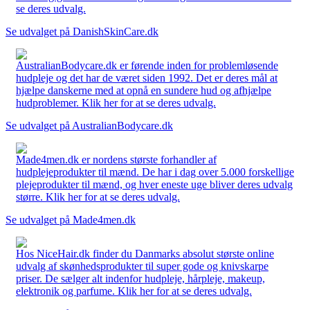
se deres udvalg.
Se udvalget på DanishSkinCare.dk
AustralianBodycare.dk er førende inden for problemløsende
hudpleje og det har de været siden 1992. Det er deres mål at
hjælpe danskerne med at opnå en sundere hud og afhjælpe
hudproblemer. Klik her for at se deres udvalg.
Se udvalget på AustralianBodycare.dk
Made4men.dk er nordens største forhandler af
hudplejeprodukter til mænd. De har i dag over 5.000 forskellige
plejeprodukter til mænd, og hver eneste uge bliver deres udvalg
større. Klik her for at se deres udvalg.
Se udvalget på Made4men.dk
Hos NiceHair.dk finder du Danmarks absolut største online
udvalg af skønhedsprodukter til super gode og knivskarpe
priser. De sælger alt indenfor hudpleje, hårpleje, makeup,
elektronik og parfume. Klik her for at se deres udvalg.