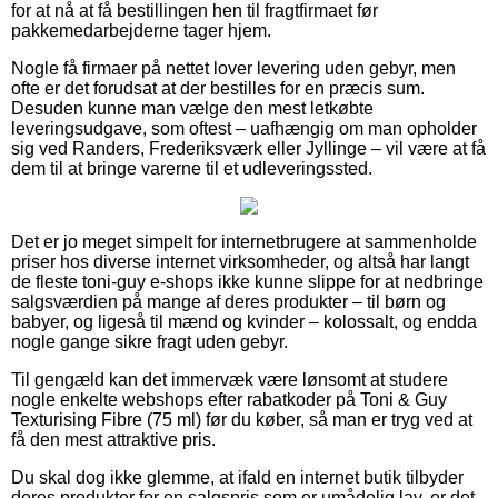
for at nå at få bestillingen hen til fragtfirmaet før
pakkemedarbejderne tager hjem.
Nogle få firmaer på nettet lover levering uden gebyr, men
ofte er det forudsat at der bestilles for en præcis sum.
Desuden kunne man vælge den mest letkøbte
leveringsudgave, som oftest – uafhængig om man opholder
sig ved Randers, Frederiksværk eller Jyllinge – vil være at få
dem til at bringe varerne til et udleveringssted.
Det er jo meget simpelt for internetbrugere at sammenholde
priser hos diverse internet virksomheder, og altså har langt
de fleste toni-guy e-shops ikke kunne slippe for at nedbringe
salgsværdien på mange af deres produkter – til børn og
babyer, og ligeså til mænd og kvinder – kolossalt, og endda
nogle gange sikre fragt uden gebyr.
Til gengæld kan det immervæk være lønsomt at studere
nogle enkelte webshops efter rabatkoder på Toni & Guy
Texturising Fibre (75 ml) før du køber, så man er tryg ved at
få den mest attraktive pris.
Du skal dog ikke glemme, at ifald en internet butik tilbyder
deres produkter for en salgspris som er umådelig lav, er det