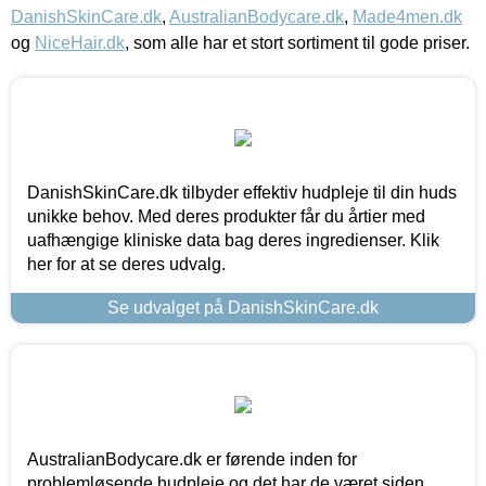
DanishSkinCare.dk
,
AustralianBodycare.dk
,
Made4men.dk
og
NiceHair.dk
, som alle har et stort sortiment til gode priser.
DanishSkinCare.dk tilbyder effektiv hudpleje til din huds
unikke behov. Med deres produkter får du årtier med
uafhængige kliniske data bag deres ingredienser. Klik
her for at se deres udvalg.
Se udvalget på DanishSkinCare.dk
AustralianBodycare.dk er førende inden for
problemløsende hudpleje og det har de været siden