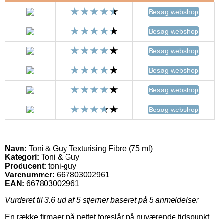
Besøg webshop
Besøg webshop
Besøg webshop
Besøg webshop
Besøg webshop
Besøg webshop
Navn:
Toni & Guy Texturising Fibre (75 ml)
Kategori:
Toni & Guy
Producent:
toni-guy
Varenummer:
667803002961
EAN:
667803002961
Vurderet til
3.6
ud af 5 stjerner baseret på
5
anmeldelser
En række firmaer på nettet foreslår på nuværende tidspunkt