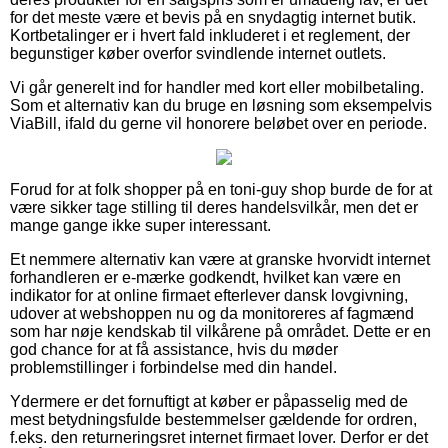
for det meste være et bevis på en snydagtig internet butik.
Kortbetalinger er i hvert fald inkluderet i et reglement, der
begunstiger køber overfor svindlende internet outlets.
Vi går generelt ind for handler med kort eller mobilbetaling.
Som et alternativ kan du bruge en løsning som eksempelvis
ViaBill, ifald du gerne vil honorere beløbet over en periode.
Forud for at folk shopper på en toni-guy shop burde de for at
være sikker tage stilling til deres handelsvilkår, men det er
mange gange ikke super interessant.
Et nemmere alternativ kan være at granske hvorvidt internet
forhandleren er e-mærke godkendt, hvilket kan være en
indikator for at online firmaet efterlever dansk lovgivning,
udover at webshoppen nu og da monitoreres af fagmænd
som har nøje kendskab til vilkårene på området. Dette er en
god chance for at få assistance, hvis du møder
problemstillinger i forbindelse med din handel.
Ydermere er det fornuftigt at køber er påpasselig med de
mest betydningsfulde bestemmelser gældende for ordren,
f.eks. den returneringsret internet firmaet lover. Derfor er det