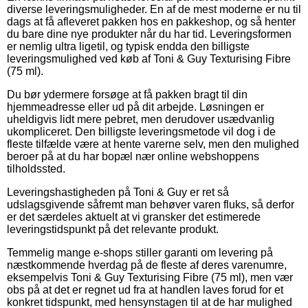
diverse leveringsmuligheder. En af de mest moderne er nu til
dags at få afleveret pakken hos en pakkeshop, og så henter
du bare dine nye produkter når du har tid. Leveringsformen
er nemlig ultra ligetil, og typisk endda den billigste
leveringsmulighed ved køb af Toni & Guy Texturising Fibre
(75 ml).
Du bør ydermere forsøge at få pakken bragt til din
hjemmeadresse eller ud på dit arbejde. Løsningen er
uheldigvis lidt mere pebret, men derudover usædvanlig
ukompliceret. Den billigste leveringsmetode vil dog i de
fleste tilfælde være at hente varerne selv, men den mulighed
beroer på at du har bopæl nær online webshoppens
tilholdssted.
Leveringshastigheden på Toni & Guy er ret så
udslagsgivende såfremt man behøver varen fluks, så derfor
er det særdeles aktuelt at vi gransker det estimerede
leveringstidspunkt på det relevante produkt.
Temmelig mange e-shops stiller garanti om levering på
næstkommende hverdag på de fleste af deres varenumre,
eksempelvis Toni & Guy Texturising Fibre (75 ml), men vær
obs på at det er regnet ud fra at handlen laves forud for et
konkret tidspunkt, med hensynstagen til at de har mulighed