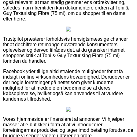
også relevant, at man stadig gemmer ens ordrekvittering,
således man i fremtiden kan dokumentere ordren af Toni &
Guy Texturising Fibre (75 ml), om du shopper til en dame
eller herre.
Trustpilot præsterer forholdsvis hensigtsmæssige chancer
for at dechifrere ret mange nuværende konsumenters
oplevelser og derved tilrådes det, at du gransker internet
shoppens kritik af Toni & Guy Texturising Fibre (75 ml)
forinden du handler.
Facebook yder tillige altid strålende muligheder for at få
indsigt i online virksomhedens troværdighed. Derudover er
der nogle forretninger på nettet som giver kunderne
mulighed for at meddele en bedømmelse af deres
købsoplevelse, hvilket også kan anvendes til at vurdere
kundernes tilfredshed.
Vores hjemmeside er finansieret af annoncer. Vi hjælper
masser af e-butikker i form af at vi introducerer
forretningernes produkter, og tager imod betaling forudsat de
brugere vi sender videre udfører en ordre.