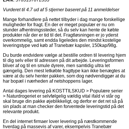
Vurderet til
4.7
ud af 5 stjerner baseret på
11
anmeldelser
Mange forhandlere på nettet tilbyder i dag mange forskellige
muligheder for fragt. En der er meget populær er nu om
stunder afhentningssteder, så du selv kan hente de købte
produkter når der er tid til det. Fragtløsningen er jo yderst
overkommelig, samt endda ligeledes den mindst kostelige
leveringstype ved køb af Tranebær kapsler, 150kap/98g.
Du burde endvidere vælge at bestille ordren til levering hjem
til dig selv eller til adressen på dit arbejde. Leveringsformen
bliver af og til en smule dyrere, men samtidig ultra let
gængelig. Den mest letkøbte fragttype kan ikke benægtes at
være at du selv henter pakken, som dog nødvendiggør at du
har bopæl i nærheden af netshoppens lager.
Antal dages levering på KOSTTILSKUD > Populære serier
> Naturdrogeriet er selvfølgelig vældig vital ifald vi står og
skal bruge din pakke øjeblikkeligt, og derfor er det ret så på
sin plads at man checker den forventede leveringstid på det
relevante produkt.
En del internet firmaer lover levering på næstkommende
hverdag på massevis af varer, eksempelvis Tranebær