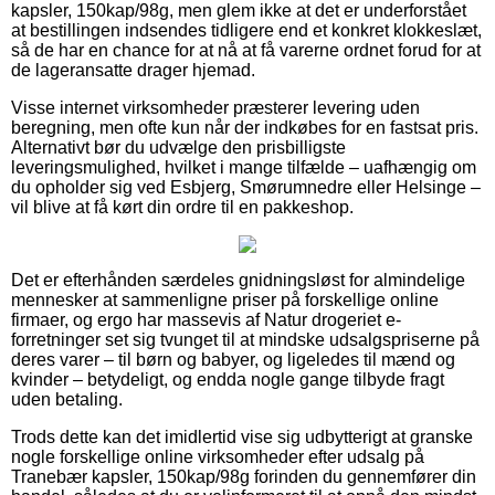
kapsler, 150kap/98g, men glem ikke at det er underforstået
at bestillingen indsendes tidligere end et konkret klokkeslæt,
så de har en chance for at nå at få varerne ordnet forud for at
de lageransatte drager hjemad.
Visse internet virksomheder præsterer levering uden
beregning, men ofte kun når der indkøbes for en fastsat pris.
Alternativt bør du udvælge den prisbilligste
leveringsmulighed, hvilket i mange tilfælde – uafhængig om
du opholder sig ved Esbjerg, Smørumnedre eller Helsinge –
vil blive at få kørt din ordre til en pakkeshop.
Det er efterhånden særdeles gnidningsløst for almindelige
mennesker at sammenligne priser på forskellige online
firmaer, og ergo har massevis af Natur drogeriet e-
forretninger set sig tvunget til at mindske udsalgspriserne på
deres varer – til børn og babyer, og ligeledes til mænd og
kvinder – betydeligt, og endda nogle gange tilbyde fragt
uden betaling.
Trods dette kan det imidlertid vise sig udbytterigt at granske
nogle forskellige online virksomheder efter udsalg på
Tranebær kapsler, 150kap/98g forinden du gennemfører din