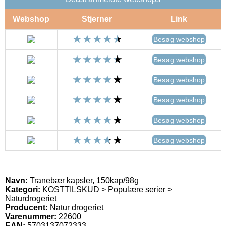
Webshop
Stjerner
Link
Besøg webshop
Besøg webshop
Besøg webshop
Besøg webshop
Besøg webshop
Besøg webshop
Navn:
Tranebær kapsler, 150kap/98g
Kategori:
KOSTTILSKUD > Populære serier >
Naturdrogeriet
Producent:
Natur drogeriet
Varenummer:
22600
EAN:
5703137072333