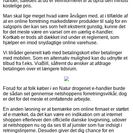
handel, således at du er velinformeret til at opnå den mindst
kostelige pris.
Man skal lige meget hvad være årvågen med, at i tilfælde af
at en online forretning markedsfører produkter til salg for en
salgspris der kan ses som helt ekstremt gunstig, kunne det
for det meste være en varsel om en uærlig e-handler.
Kortkøb er trods alt dækket ind under et reglement, som
hjælper en imod snydagtige online varehuse.
Vi tilråder generelt køb med betalingskort eller betalinger
med mobilen. Som en alternativ mulighed kan du udnytte et
tilbud fra f.eks. ViaBill, såfremt du ønsker at afdrage
betalingen over et længere tidsrum.
Forud for at folk køber i en Natur drogeriet e-handler burde
de sådan set gennemse netshoppens forretningsvilkår, dog
er det for det meste et omfattende arbejde.
En anden løsning er at bemærke om online firmaet er støttet
af e-mærket, da det kan være en indikation om at internet
shoppen efterlever den officielle danske lovgivning, udover
at netshoppen nu og da ses til af jurister som har indsigt i
retningslinjerne. Desuden giver det dig chance for en