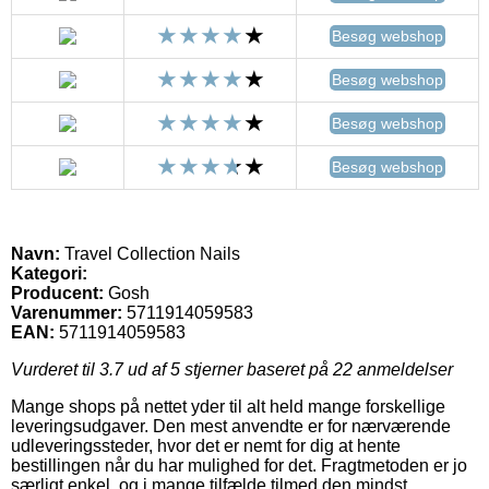
Besøg webshop
Besøg webshop
Besøg webshop
Besøg webshop
Navn:
Travel Collection Nails
Kategori:
Producent:
Gosh
Varenummer:
5711914059583
EAN:
5711914059583
Vurderet til
3.7
ud af 5 stjerner baseret på
22
anmeldelser
Mange shops på nettet yder til alt held mange forskellige
leveringsudgaver. Den mest anvendte er for nærværende
udleveringssteder, hvor det er nemt for dig at hente
bestillingen når du har mulighed for det. Fragtmetoden er jo
særligt enkel, og i mange tilfælde tilmed den mindst