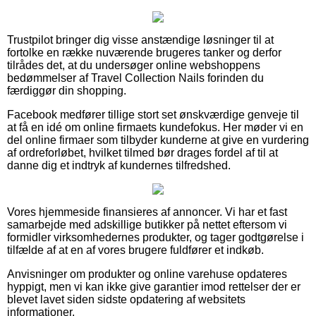
Trustpilot bringer dig visse anstændige løsninger til at
fortolke en række nuværende brugeres tanker og derfor
tilrådes det, at du undersøger online webshoppens
bedømmelser af Travel Collection Nails forinden du
færdiggør din shopping.
Facebook medfører tillige stort set ønskværdige genveje til
at få en idé om online firmaets kundefokus. Her møder vi en
del online firmaer som tilbyder kunderne at give en vurdering
af ordreforløbet, hvilket tilmed bør drages fordel af til at
danne dig et indtryk af kundernes tilfredshed.
Vores hjemmeside finansieres af annoncer. Vi har et fast
samarbejde med adskillige butikker på nettet eftersom vi
formidler virksomhedernes produkter, og tager godtgørelse i
tilfælde af at en af vores brugere fuldfører et indkøb.
Anvisninger om produkter og online varehuse opdateres
hyppigt, men vi kan ikke give garantier imod rettelser der er
blevet lavet siden sidste opdatering af websitets
informationer.