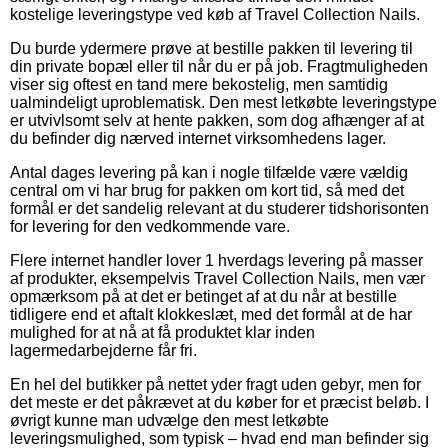
kostelige leveringstype ved køb af Travel Collection Nails.
Du burde ydermere prøve at bestille pakken til levering til
din private bopæl eller til når du er på job. Fragtmuligheden
viser sig oftest en tand mere bekostelig, men samtidig
ualmindeligt uproblematisk. Den mest letkøbte leveringstype
er utvivlsomt selv at hente pakken, som dog afhænger af at
du befinder dig nærved internet virksomhedens lager.
Antal dages levering på kan i nogle tilfælde være vældig
central om vi har brug for pakken om kort tid, så med det
formål er det sandelig relevant at du studerer tidshorisonten
for levering for den vedkommende vare.
Flere internet handler lover 1 hverdags levering på masser
af produkter, eksempelvis Travel Collection Nails, men vær
opmærksom på at det er betinget af at du når at bestille
tidligere end et aftalt klokkeslæt, med det formål at de har
mulighed for at nå at få produktet klar inden
lagermedarbejderne får fri.
En hel del butikker på nettet yder fragt uden gebyr, men for
det meste er det påkrævet at du køber for et præcist beløb. I
øvrigt kunne man udvælge den mest letkøbte
leveringsmulighed, som typisk – hvad end man befinder sig