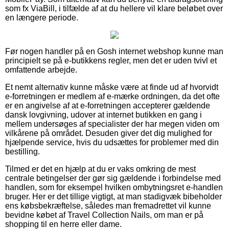
som fx ViaBill, i tilfælde af at du hellere vil klare beløbet over
en længere periode.
Før nogen handler på en Gosh internet webshop kunne man
principielt se på e-butikkens regler, men det er uden tvivl et
omfattende arbejde.
Et nemt alternativ kunne måske være at finde ud af hvorvidt
e-forretningen er medlem af e-mærke ordningen, da det ofte
er en angivelse af at e-forretningen accepterer gældende
dansk lovgivning, udover at internet butikken en gang i
mellem undersøges af specialister der har megen viden om
vilkårene på området. Desuden giver det dig mulighed for
hjælpende service, hvis du udsættes for problemer med din
bestilling.
Tilmed er det en hjælp at du er vaks omkring de mest
centrale betingelser der gør sig gældende i forbindelse med
handlen, som for eksempel hvilken ombytningsret e-handlen
bruger. Her er det tillige vigtigt, at man stadigvæk bibeholder
ens købsbekræftelse, således man fremadrettet vil kunne
bevidne købet af Travel Collection Nails, om man er på
shopping til en herre eller dame.