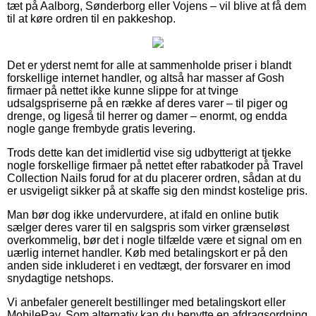
tæt på Aalborg, Sønderborg eller Vojens – vil blive at få dem
til at køre ordren til en pakkeshop.
Det er yderst nemt for alle at sammenholde priser i blandt
forskellige internet handler, og altså har masser af Gosh
firmaer på nettet ikke kunne slippe for at tvinge
udsalgspriserne på en række af deres varer – til piger og
drenge, og ligeså til herrer og damer – enormt, og endda
nogle gange frembyde gratis levering.
Trods dette kan det imidlertid vise sig udbytterigt at tjekke
nogle forskellige firmaer på nettet efter rabatkoder på Travel
Collection Nails forud for at du placerer ordren, sådan at du
er usvigeligt sikker på at skaffe sig den mindst kostelige pris.
Man bør dog ikke undervurdere, at ifald en online butik
sælger deres varer til en salgspris som virker grænseløst
overkommelig, bør det i nogle tilfælde være et signal om en
uærlig internet handler. Køb med betalingskort er på den
anden side inkluderet i en vedtægt, der forsvarer en imod
snydagtige netshops.
Vi anbefaler generelt bestillinger med betalingskort eller
MobilePay. Som alternativ kan du benytte en afdragsordning