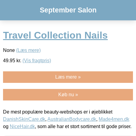
September Salon
Travel Collection Nails
None
(Læs mere)
49.95
kr.
(Vis fragtpris)
Læs mere »
Køb nu »
De mest populære beauty-webshops er i øjeblikket
DanishSkinCare.dk
,
AustralianBodycare.dk
,
Made4men.dk
og
NiceHair.dk
, som alle har et stort sortiment til gode priser.