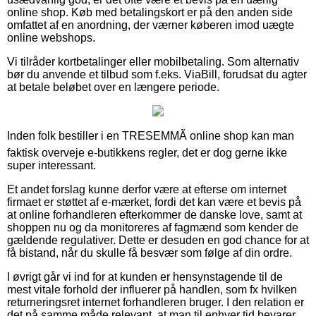
online shop. Køb med betalingskort er på den anden side
omfattet af en anordning, der værner køberen imod uægte
online webshops.
Vi tilråder kortbetalinger eller mobilbetaling. Som alternativ
bør du anvende et tilbud som f.eks. ViaBill, forudsat du agter
at betale beløbet over en længere periode.
Inden folk bestiller i en TRESEMMÃ online shop kan man
faktisk overveje e-butikkens regler, det er dog gerne ikke
super interessant.
Et andet forslag kunne derfor være at efterse om internet
firmaet er støttet af e-mærket, fordi det kan være et bevis på
at online forhandleren efterkommer de danske love, samt at
shoppen nu og da monitoreres af fagmænd som kender de
gældende regulativer. Dette er desuden en god chance for at
få bistand, når du skulle få besvær som følge af din ordre.
I øvrigt går vi ind for at kunden er hensynstagende til de
mest vitale forhold der influerer på handlen, som fx hvilken
returneringsret internet forhandleren bruger. I den relation er
det på samme måde relevant, at man til enhver tid bevarer