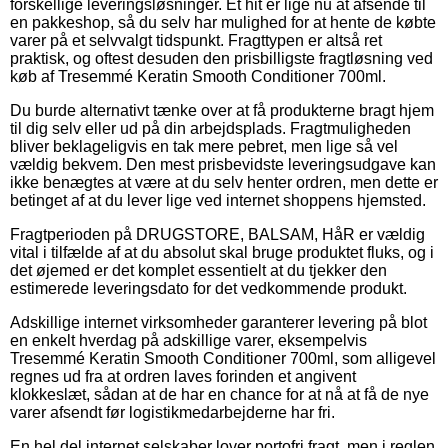
forskellige leveringsløsninger. Et hit er lige nu at afsende til
en pakkeshop, så du selv har mulighed for at hente de købte
varer på et selvvalgt tidspunkt. Fragttypen er altså ret
praktisk, og oftest desuden den prisbilligste fragtløsning ved
køb af Tresemmé Keratin Smooth Conditioner 700ml.
Du burde alternativt tænke over at få produkterne bragt hjem
til dig selv eller ud på din arbejdsplads. Fragtmuligheden
bliver beklageligvis en tak mere pebret, men lige så vel
vældig bekvem. Den mest prisbevidste leveringsudgave kan
ikke benægtes at være at du selv henter ordren, men dette er
betinget af at du lever lige ved internet shoppens hjemsted.
Fragtperioden på DRUGSTORE, BALSAM, HåR er vældig
vital i tilfælde af at du absolut skal bruge produktet fluks, og i
det øjemed er det komplet essentielt at du tjekker den
estimerede leveringsdato for det vedkommende produkt.
Adskillige internet virksomheder garanterer levering på blot
en enkelt hverdag på adskillige varer, eksempelvis
Tresemmé Keratin Smooth Conditioner 700ml, som alligevel
regnes ud fra at ordren laves forinden et angivent
klokkeslæt, sådan at de har en chance for at nå at få de nye
varer afsendt før logistikmedarbejderne har fri.
En hel del internet selskaber lover portofri fragt, men i reglen