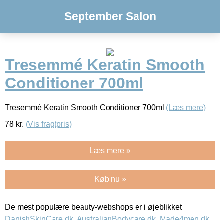
September Salon
Tresemmé Keratin Smooth
Conditioner 700ml
Tresemmé Keratin Smooth Conditioner 700ml
(Læs mere)
78
kr.
(Vis fragtpris)
Læs mere »
Køb nu »
De mest populære beauty-webshops er i øjeblikket
DanishSkinCare.dk
,
AustralianBodycare.dk
,
Made4men.dk