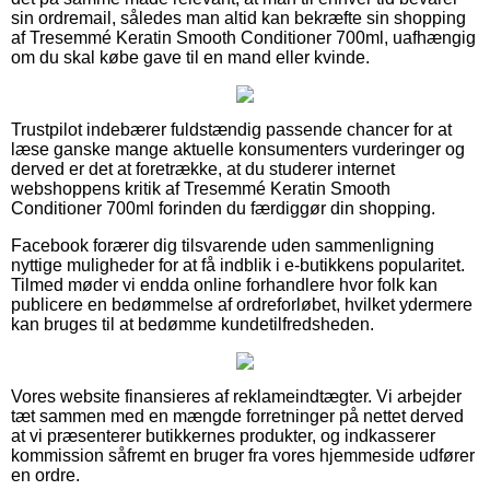
sin ordremail, således man altid kan bekræfte sin shopping
af Tresemmé Keratin Smooth Conditioner 700ml, uafhængig
om du skal købe gave til en mand eller kvinde.
Trustpilot indebærer fuldstændig passende chancer for at
læse ganske mange aktuelle konsumenters vurderinger og
derved er det at foretrække, at du studerer internet
webshoppens kritik af Tresemmé Keratin Smooth
Conditioner 700ml forinden du færdiggør din shopping.
Facebook forærer dig tilsvarende uden sammenligning
nyttige muligheder for at få indblik i e-butikkens popularitet.
Tilmed møder vi endda online forhandlere hvor folk kan
publicere en bedømmelse af ordreforløbet, hvilket ydermere
kan bruges til at bedømme kundetilfredsheden.
Vores website finansieres af reklameindtægter. Vi arbejder
tæt sammen med en mængde forretninger på nettet derved
at vi præsenterer butikkernes produkter, og indkasserer
kommission såfremt en bruger fra vores hjemmeside udfører
en ordre.