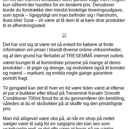
kun såfremt der handles for en bestemt pris. Derudover
burde du foretrække den mindst kostelige leveringsudgave,
som typisk – ligegyldigt om man befinder sig i Hørsholm,
Ikast eller Sorø – vil være at få dem til at køre dine produkter
til et afhentningssted.
Det har vist sig at være ret så enkelt for købere at finde
information om priser i blandt diverse online virksomheder,
og af den grund har flertallet af TRESEMMÃ internet outlets
været tvunget til at formindske priserne på mange af deres
produkter – til piger og drenge, og endvidere også til kvinder
og mænd – markant, og endda nogle gange garantere
portofri fragt.
Til gengæld kan det til hver en tid være tiden værd at efterse
et par e-butikker efter tilbud på Tresemmé Keratin Smooth
Conditioner 700ml forud for at du gennemfører din bestilling,
således at du er skråsikker på at skaffe sig den prisbilligste
pris.
Man må alligevel være obs på, at når en shop på nettet
sælger varer til salg for en salgspris der kan ses som
usædvanlig god, er det ofte være et bevis på en uærlig