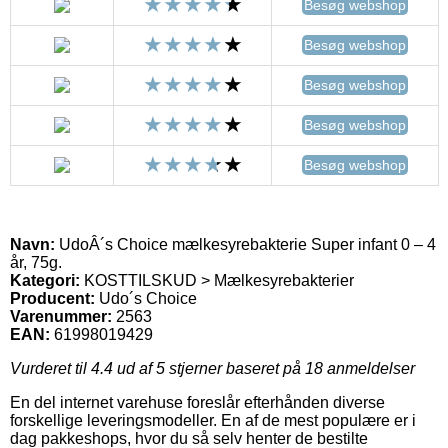
Besøg webshop
Besøg webshop
Besøg webshop
Besøg webshop
Besøg webshop
Navn:
UdoÂ´s Choice mælkesyrebakterie Super infant 0 – 4
år, 75g.
Kategori:
KOSTTILSKUD > Mælkesyrebakterier
Producent:
Udo´s Choice
Varenummer:
2563
EAN:
61998019429
Vurderet til
4.4
ud af 5 stjerner baseret på
18
anmeldelser
En del internet varehuse foreslår efterhånden diverse
forskellige leveringsmodeller. En af de mest populære er i
dag pakkeshops, hvor du så selv henter de bestilte