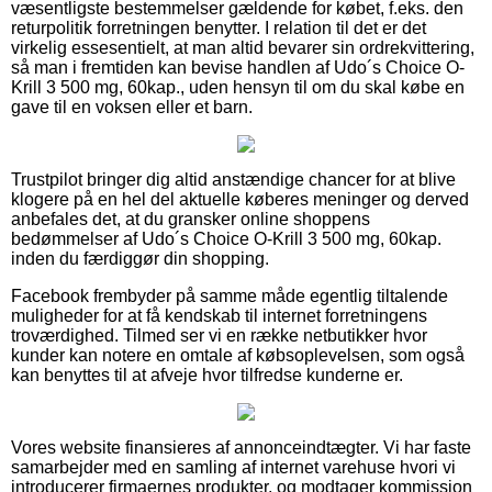
væsentligste bestemmelser gældende for købet, f.eks. den
returpolitik forretningen benytter. I relation til det er det
virkelig essesentielt, at man altid bevarer sin ordrekvittering,
så man i fremtiden kan bevise handlen af Udo´s Choice O-
Krill 3 500 mg, 60kap., uden hensyn til om du skal købe en
gave til en voksen eller et barn.
Trustpilot bringer dig altid anstændige chancer for at blive
klogere på en hel del aktuelle køberes meninger og derved
anbefales det, at du gransker online shoppens
bedømmelser af Udo´s Choice O-Krill 3 500 mg, 60kap.
inden du færdiggør din shopping.
Facebook frembyder på samme måde egentlig tiltalende
muligheder for at få kendskab til internet forretningens
troværdighed. Tilmed ser vi en række netbutikker hvor
kunder kan notere en omtale af købsoplevelsen, som også
kan benyttes til at afveje hvor tilfredse kunderne er.
Vores website finansieres af annonceindtægter. Vi har faste
samarbejder med en samling af internet varehuse hvori vi
introducerer firmaernes produkter, og modtager kommission