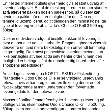
En hel del internet outlets giver heldigvis et stort udvalg af
leveringsudgaver. En af de mest populære er nu om stunder
at få afleveret pakken hos en pakkeshop, så du selv kan
hente din pakke når der er mulighed for det. Den er jo
temmelig ukompliceret, og tit desuden den mindst kostelige
type af levering ved køb af Udo´s Choice O-Krill 3 500 mg,
60kap..
Du kan endvidere vælge at bestille pakken til levering til
hvor du bor eller ud til dit arbejde. Fragtmuligheden viser sig
desværre en tand mere bekostelig, men omvendt temmelig
let gængelig. Den mest prisbevidste leveringsmetode kan
ikke benægtes at være at du selv henter ordren, men den
mulighed er betinget af at du opholder dig i nærheden af e-
shoppens arbejdslager.
Antal dages levering på KOSTTILSKUD > Fiskeolie og
Planteolie > Udos Choice Olie er selvfølgelig usædvanlig
relevant hvis vi har brug for ordren fluks, og derfor er det
faktisk afgørende at man undersøger den forventede
leveringsdato for den relevante vare.
Masser af online firmaer frembyder 1 hverdags levering på
utallige varer, eksempelvis Udo´s Choice O-Krill 3 500 mg,
60kap., som trods alt nødvendiggør at ordren indsendes