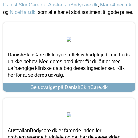
DanishSkinCare.dk
,
AustralianBodycare.dk
,
Made4men.dk
og
NiceHair.dk
, som alle har et stort sortiment til gode priser.
DanishSkinCare.dk tilbyder effektiv hudpleje til din huds
unikke behov. Med deres produkter får du årtier med
uafhængige kliniske data bag deres ingredienser. Klik
her for at se deres udvalg.
Se udvalget på DanishSkinCare.dk
AustralianBodycare.dk er førende inden for
problemløsende hudpleje og det har de været siden