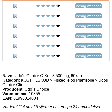
Besøg webshop
Besøg webshop
Besøg webshop
Besøg webshop
Besøg webshop
Besøg webshop
Navn:
Udo´s Choice O-Krill 3 500 mg, 60kap.
Kategori:
KOSTTILSKUD > Fiskeolie og Planteolie > Udos
Choice Olie
Producent:
Udo´s Choice
Varenummer:
10855
EAN:
61998014004
Vurderet til
4
ud af 5 stjerner baseret på
24
anmeldelser