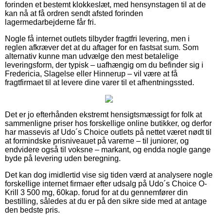
forinden et bestemt klokkeslæt, med hensynstagen til at de
kan nå at få ordren sendt afsted forinden
lagermedarbejderne får fri.
Nogle få internet outlets tilbyder fragtfri levering, men i
reglen afkræver det at du aftager for en fastsat sum. Som
alternativ kunne man udvælge den mest betalelige
leveringsform, der typisk – uafhængig om du befinder sig i
Fredericia, Slagelse eller Hinnerup – vil være at få
fragtfirmaet til at levere dine varer til et afhentningssted.
Det er jo efterhånden ekstremt hensigtsmæssigt for folk at
sammenligne priser hos forskellige online butikker, og derfor
har massevis af Udo´s Choice outlets på nettet været nødt til
at formindske prisniveauet på varerne – til juniorer, og
endvidere også til voksne – markant, og endda nogle gange
byde på levering uden beregning.
Det kan dog imidlertid vise sig tiden værd at analysere nogle
forskellige internet firmaer efter udsalg på Udo´s Choice O-
Krill 3 500 mg, 60kap. forud for at du gennemfører din
bestilling, således at du er på den sikre side med at antage
den bedste pris.