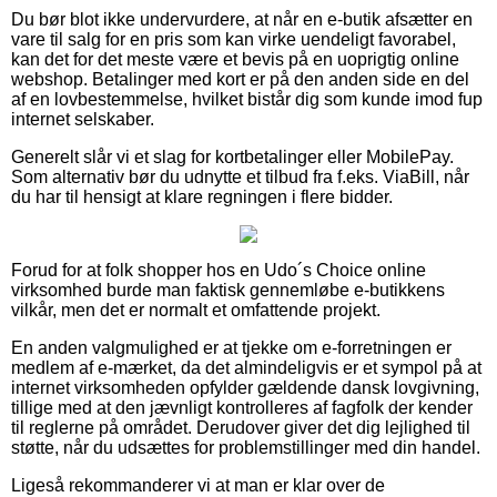
Du bør blot ikke undervurdere, at når en e-butik afsætter en
vare til salg for en pris som kan virke uendeligt favorabel,
kan det for det meste være et bevis på en uoprigtig online
webshop. Betalinger med kort er på den anden side en del
af en lovbestemmelse, hvilket bistår dig som kunde imod fup
internet selskaber.
Generelt slår vi et slag for kortbetalinger eller MobilePay.
Som alternativ bør du udnytte et tilbud fra f.eks. ViaBill, når
du har til hensigt at klare regningen i flere bidder.
Forud for at folk shopper hos en Udo´s Choice online
virksomhed burde man faktisk gennemløbe e-butikkens
vilkår, men det er normalt et omfattende projekt.
En anden valgmulighed er at tjekke om e-forretningen er
medlem af e-mærket, da det almindeligvis er et sympol på at
internet virksomheden opfylder gældende dansk lovgivning,
tillige med at den jævnligt kontrolleres af fagfolk der kender
til reglerne på området. Derudover giver det dig lejlighed til
støtte, når du udsættes for problemstillinger med din handel.
Ligeså rekommanderer vi at man er klar over de