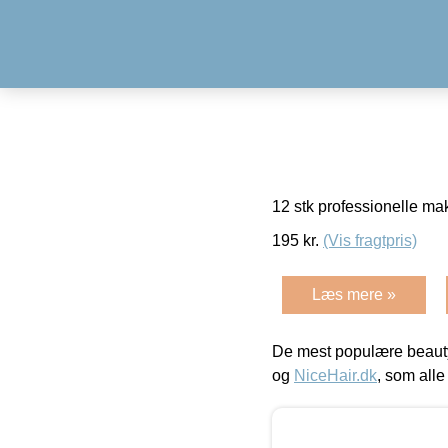
12 stk professionelle m
195
kr.
(Vis fragtpris)
Læs mere »
De mest populære beauty
og
NiceHair.dk
, som alle 