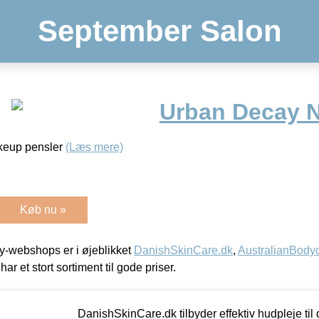
September Salon
Urban Decay 
akeup pensler
(Læs mere)
Køb nu »
-webshops er i øjeblikket
DanishSkinCare.dk
,
AustralianBody
har et stort sortiment til gode priser.
DanishSkinCare.dk tilbyder effektiv hudpleje til