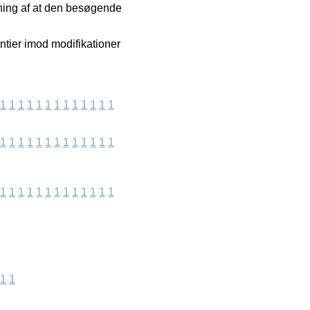
tning af at den besøgende
ntier imod modifikationer
1
1
1
1
1
1
1
1
1
1
1
1
1
1
1
1
1
1
1
1
1
1
1
1
1
1
1
1
1
1
1
1
1
1
1
1
1
1
1
1
1