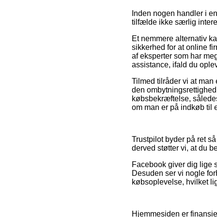
Inden nogen handler i e
tilfælde ikke særlig inter
Et nemmere alternativ ka
sikkerhed for at online 
af eksperter som har meg
assistance, ifald du ople
Tilmed tilråder vi at ma
den ombytningsrettighed 
købsbekræftelse, sålede
om man er på indkøb til 
Trustpilot byder på ret 
derved støtter vi, at du
Facebook giver dig lige s
Desuden ser vi nogle fo
købsoplevelse, hvilket lig
Hjemmesiden er finansier