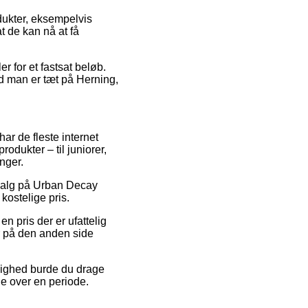
ukter, eksempelvis
t de kan nå at få
r for et fastsat beløb.
nd man er tæt på Herning,
har de fleste internet
odukter – til juniorer,
nger.
udsalg på Urban Decay
kostelige pris.
en pris der er ufattelig
r på den anden side
mulighed burde du drage
ne over en periode.