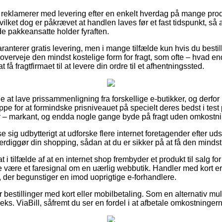
eklamerer med levering efter en enkelt hverdag på mange prod
ket dog er påkrævet at handlen laves før et fast tidspunkt, så a
 de pakkeansatte holder fyraften.
nterer gratis levering, men i mange tilfælde kun hvis du bestille
overveje den mindst kostelige form for fragt, som ofte – hvad e
 få fragtfirmaet til at levere din ordre til et afhentningssted.
e at lave prissammenligning fra forskellige e-butikker, og derfor 
e for at formindske prisniveauet på specielt deres bedst i test pr
r – markant, og endda nogle gange byde på fragt uden omkostni
se sig udbytterigt at udforske flere internet foretagender efter 
ærdiggør din shopping, sådan at du er sikker på at få den mindst 
i tilfælde af at en internet shop frembyder et produkt til salg for 
te være et faresignal om en uærlig webbutik. Handler med kort e
, der begunstiger en imod uoprigtige e-forhandlere.
for bestillinger med kort eller mobilbetaling. Som en alternativ 
.eks. ViaBill, såfremt du ser en fordel i at afbetale omkostninger