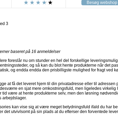
Besøg webshop
ed 3
jerner baseret på
16
anmeldelser
ere foreslår nu om stunder en hel del forskellige leveringsmuli
entningssteder, og så kan du blot hente produkterne når det pas
atisk, og endda endda den prisbilligste mulighed for fragt ved 
 at få det leveret hjem til din privatadresse eller til adressen p
desværre en sjat mere omkostningsfuld, men ligeledes virkelig l
ver tid være at hente produkterne selv, men den løsning nødvend
s arbejdslager.
ories kan vise sig at være meget betydningsfuld ifald du har b
 det utvivlsomt på sin plads at du efterser den forventede leve