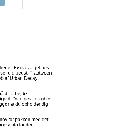
gheder. Førstevalget hos
ser dig bedst. Fragttypen
køb af Urban Decay
å dit arbejde.
igetil. Den mest letkøbte
iggør at du opholder dig
ehov for pakken med det
ringsdato for den