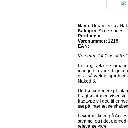
Navn:
Urban Decay Nak
Kategori:
Accessories
Producent:
Varenummer:
1218
EAN:
Vurderet til
4.1
ud af 5 st
En lang række e-forhandl
mange er i vore dage afh
er altså vældig uproblem
Naked 3.
Du bør ydermere planlægge
Fragtløsningen viser sig 
fragttype vil dog til enh
tæt på internet selskabet
Leveringstiden på Access
samme, og i det øjemed er
relevante vare.