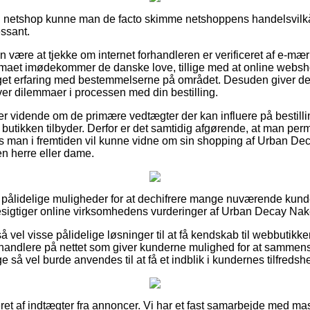
n netshop kunne man de facto skimme netshoppens handelsvilkå
essant.
n være at tjekke om internet forhandleren er verificeret af e-m
firmaet imødekommer de danske love, tillige med at online web
et erfaring med bestemmelserne på området. Desuden giver det d
ver dilemmaer i processen med din bestilling.
n er vidende om de primære vedtægter der kan influere på bestil
butikken tilbyder. Derfor er det samtidig afgørende, at man per
s man i fremtiden vil kunne vidne om sin shopping af Urban D
en herre eller dame.
så pålidelige muligheder for at dechifrere mange nuværende kun
 besigtiger online virksomhedens vurderinger af Urban Decay Na
å vel visse pålidelige løsninger til at få kendskab til webbutikk
rhandlere på nettet som giver kunderne mulighed for at sammen
e så vel burde anvendes til at få et indblik i kundernes tilfredsh
et af indtægter fra annoncer. Vi har et fast samarbejde med mas