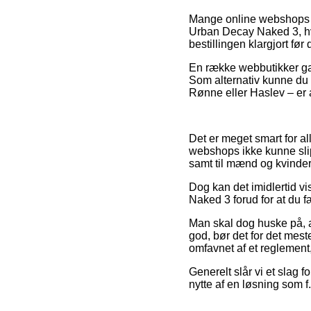
Mange online webshops r
Urban Decay Naked 3, hvil
bestillingen klargjort før
En række webbutikker gara
Som alternativ kunne du 
Rønne eller Haslev – er at
Det er meget smart for all
webshops ikke kunne slipp
samt til mænd og kvinde
Dog kan det imidlertid vi
Naked 3 forud for at du f
Man skal dog huske på, at 
god, bør det for det mes
omfavnet af et reglement
Generelt slår vi et slag 
nytte af en løsning som f