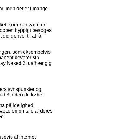
r, men det er i mange
ærket, som kan være en
shoppen hyppigt besøges
ig genvej til at få
lingen, som eksempelvis
manent bevarer sin
ecay Naked 3, uafhængig
ders synspunkter og
ked 3 inden du køber.
ens pålidelighed.
sætte en omtale af deres
ed.
sevis af internet