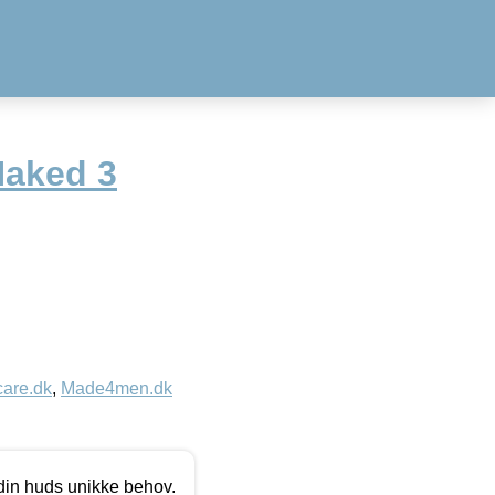
Naked 3
care.dk
,
Made4men.dk
 din huds unikke behov.