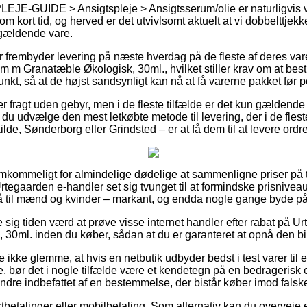
JE-GUIDE > Ansigtspleje > Ansigtsserum/olie er naturligvis virk
m kort tid, og herved er det utvivlsomt aktuelt at vi dobbelttjek
gældende vare.
r frembyder levering på næste hverdag på de fleste af deres var
 m Granatæble Økologisk, 30ml., hvilket stiller krav om at best
unkt, så at de højst sandsynligt kan nå at få varerne pakket før 
er fragt uden gebyr, men i de fleste tilfælde er det kun gældende
e du udvælge den mest letkøbte metode til levering, der i de fles
lde, Sønderborg eller Grindsted – er at få dem til at levere ordr
remkommeligt for almindelige dødelige at sammenligne priser på 
Urtegaarden e-handler set sig tvunget til at formindske prisnivea
å til mænd og kvinder – markant, og endda nogle gange byde på
e sig tiden værd at prøve visse internet handler efter rabat på 
30ml. inden du køber, sådan at du er garanteret at opnå den bill
 ikke glemme, at hvis en netbutik udbyder bedst i test varer til 
, bør det i nogle tilfælde være et kendetegn på en bedragerisk
ndre indbefattet af en bestemmelse, der bistår køber imod falske
ortbetalinger eller mobilbetaling. Som alternativ kan du overveje 