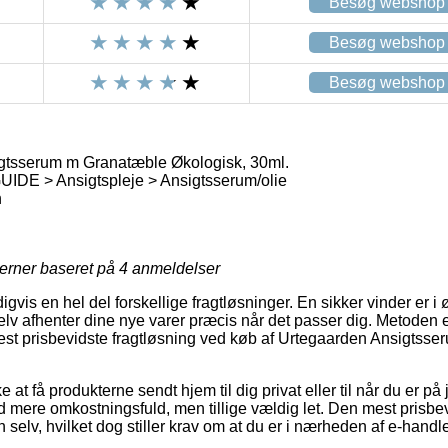
Besøg webshop
Besøg webshop
Besøg webshop
gtsserum m Granatæble Økologisk, 30ml.
E > Ansigtspleje > Ansigtsserum/olie
n
jerner baseret på
4
anmeldelser
gvis en hel del forskellige fragtløsninger. En sikker vinder er i øje
lv afhenter dine nye varer præcis når det passer dig. Metoden er
est prisbevidste fragtløsning ved køb af Urtegaarden Ansigtss
at få produkterne sendt hjem til dig privat eller til når du er p
nd mere omkostningsfuld, men tillige vældig let. Den mest prisbev
 selv, hvilket dog stiller krav om at du er i nærheden af e-handl