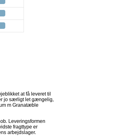
blikket at få leveret til
 jo særligt let gængelig,
erum m Granatæble
å job. Leveringsformen
idste fragttype er
ens arbejdslager.