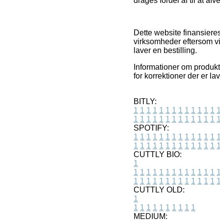
drages fordel af til at af
Dette website finansieres
virksomheder eftersom vi
laver en bestilling.
Informationer om produkt
for korrektioner der er l
BITLY:
1
1
1
1
1
1
1
1
1
1
1
1
1
1
1
1
1
1
1
1
1
1
1
1
1
1
SPOTIFY:
1
1
1
1
1
1
1
1
1
1
1
1
1
1
1
1
1
1
1
1
1
1
1
1
1
1
CUTTLY BIO:
1
1
1
1
1
1
1
1
1
1
1
1
1
1
1
1
1
1
1
1
1
1
1
1
1
1
1
CUTTLY OLD:
1
1
1
1
1
1
1
1
1
1
1
MEDIUM: