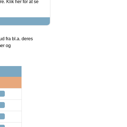
. Klik her for at se
 fra bl.a. deres
mer og