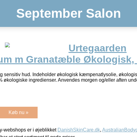
September Salon
Urtegaarden
um m Granatæble Økologisk, 
 og sensitiv hud. Indeholder økologisk kæmpenatlysolie, økologi
% økologiske ingredienser. Anvendes morgen og/eller aften und
Køb nu »
-webshops er i øjeblikket
DanishSkinCare.dk
,
AustralianBody