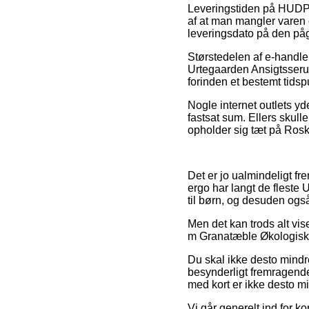
Leveringstiden på HUDPLE
af at man mangler varen o
leveringsdato på den på
Størstedelen af e-handle
Urtegaarden Ansigtsserum
forinden et bestemt tidsp
Nogle internet outlets yd
fastsat sum. Ellers skull
opholder sig tæt på Roski
Det er jo ualmindeligt f
ergo har langt de fleste 
til børn, og desuden ogs
Men det kan trods alt vis
m Granatæble Økologisk, 
Du skal ikke desto mindre
besynderligt fremragende
med kort er ikke desto mi
Vi går generelt ind for k