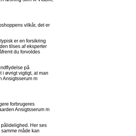
shoppens vilkår, det er
ypisk er en forsikring
den tilses af eksperter
åfremt du forvoldes
indflydelse på
i øvrigt vigtigt, at man
den Ansigtsserum m
gere forbrugeres
egaarden Ansigtsserum m
s pålidelighed. Her ses
 på samme måde kan