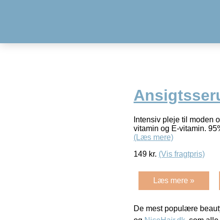
Ansigtsser
Intensiv pleje til moden
vitamin og E-vitamin. 95
(Læs mere)
149
kr.
(Vis fragtpris)
Læs mere »
De mest populære beauty