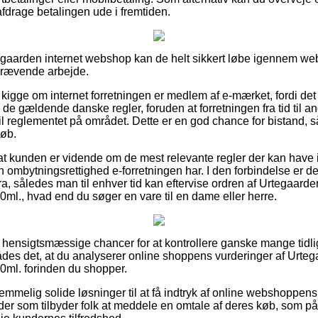
 afdrage betalingen ude i fremtiden.
tegaarden internet webshop kan de helt sikkert løbe igennem web
skrævende arbejde.
igge om internet forretningen er medlem af e-mærket, fordi det t
de gældende danske regler, foruden at forretningen fra tid til an
l reglementet på området. Dette er en god chance for bistand, s
køb.
at kunden er vidende om de mest relevante regler der kan have 
en ombytningsrettighed e-forretningen har. I den forbindelse er det 
ura, således man til enhver tid kan eftervise ordren af Urtegaar
ml., hvad end du søger en vare til en dame eller herre.
r hensigtsmæssige chancer for at kontrollere ganske mange tidli
lrådes det, at du analyserer online shoppens vurderinger af Urt
0ml. forinden du shopper.
e temmelig solide løsninger til at få indtryk af online webshoppen
ender som tilbyder folk at meddele en omtale af deres køb, som