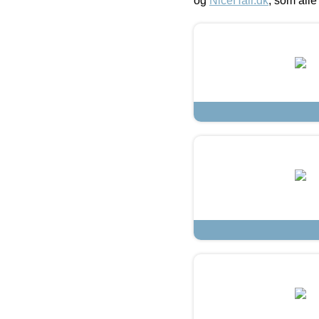
og
NiceHair.dk
, som alle 