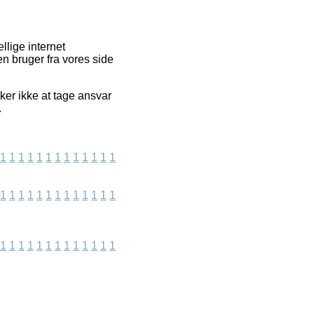
llige internet
n bruger fra vores side
er ikke at tage ansvar
.
1
1
1
1
1
1
1
1
1
1
1
1
1
1
1
1
1
1
1
1
1
1
1
1
1
1
1
1
1
1
1
1
1
1
1
1
1
1
1