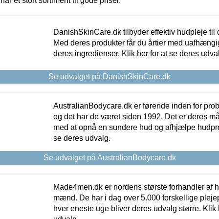
har et stort sortiment til gode priser.
DanishSkinCare.dk tilbyder effektiv hudpleje til
Med deres produkter får du årtier med uafhængi
deres ingredienser. Klik her for at se deres udva
Se udvalget på DanishSkinCare.dk
AustralianBodycare.dk er førende inden for pr
og det har de været siden 1992. Det er deres m
med at opnå en sundere hud og afhjælpe hudprob
se deres udvalg.
Se udvalget på AustralianBodycare.dk
Made4men.dk er nordens største forhandler af hu
mænd. De har i dag over 5.000 forskellige pleje
hver eneste uge bliver deres udvalg større. Klik 