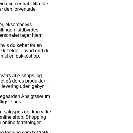
elig central i tilfælde
ker den forventede
er, eksempelvis
illingen fuldbyrdes
personalet tager hjem.
 hvis du køber for en
te tilfælde – hvad end du
en til en pakkeshop.
tværs af e-shops, og
uet på deres produkter –
 levering uden gebyr.
Urtegaarden Ansigtsserum
igste pris.
en salgspris der kan virke
 online shop. Shopping
 online forretninger.
en løsning som fx ViaBill,