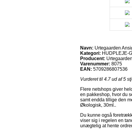
Navn:
Urtegaarden Ansi
Kategori:
HUDPLEJE-GUID
Producent:
Urtegaarde
Varenummer:
8075
EAN:
5709286807536
Vurderet til
4.7
ud af 5 st
Flere netshops giver heldi
en pakkeshop, hvor du se
samt endda tillige den m
Økologisk, 30ml..
Du kunne også foretrække 
viser sig i regelen en ta
unægtelig at hente ordren