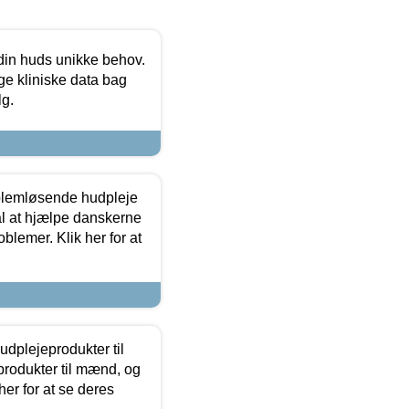
 din huds unikke behov.
ge kliniske data bag
lg.
oblemløsende hudpleje
ål at hjælpe danskerne
lemer. Klik her for at
dplejeprodukter til
produkter til mænd, og
her for at se deres