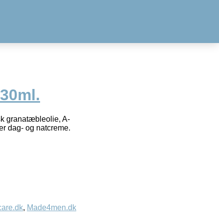
30ml.
sk granatæbleolie, A-
er dag- og natcreme.
care.dk
,
Made4men.dk