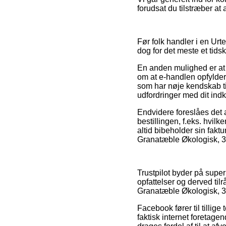
forudsat du tilstræber at
Før folk handler i en Ur
dog for det meste et tid
En anden mulighed er at k
om at e-handlen opfylder 
som har nøje kendskab ti
udfordringer med dit ind
Endvidere foreslåes det 
bestillingen, f.eks. hvilk
altid bibeholder sin fakt
Granatæble Økologisk, 30
Trustpilot byder på supe
opfattelser og derved ti
Granatæble Økologisk, 3
Facebook fører til tillig
faktisk internet foretag