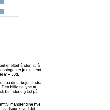
rit er efterhånden at få
tløsningen er jo ekstremt
er Ø – 30g.
r ud på din arbejdsplads.
Den billigste type af
isk befinder dig tæt på
emt vi mangler dine nye
ingstidspunkt ved det