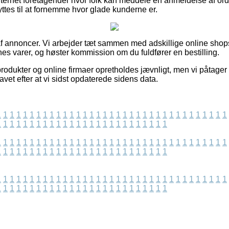
nternet foretagender hvor folk kan meddele en anmeldelse af ord
es til at fornemme hvor glade kunderne er.
f annoncer. Vi arbejder tæt sammen med adskillige online shop
es varer, og høster kommission om du fuldfører en bestilling.
odukter og online firmaer opretholdes jævnligt, men vi påtager o
avet efter at vi sidst opdaterede sidens data.
1
1
1
1
1
1
1
1
1
1
1
1
1
1
1
1
1
1
1
1
1
1
1
1
1
1
1
1
1
1
1
1
1
1
1
1
1
1
1
1
1
1
1
1
1
1
1
1
1
1
1
1
1
1
1
1
1
1
1
1
1
1
1
1
1
1
1
1
1
1
1
1
1
1
1
1
1
1
1
1
1
1
1
1
1
1
1
1
1
1
1
1
1
1
1
1
1
1
1
1
1
1
1
1
1
1
1
1
1
1
1
1
1
1
1
1
1
1
1
1
1
1
1
1
1
1
1
1
1
1
1
1
1
1
1
1
1
1
1
1
1
1
1
1
1
1
1
1
1
1
1
1
1
1
1
1
1
1
1
1
1
1
1
1
1
1
1
1
1
1
1
1
1
1
1
1
1
1
1
1
1
1
1