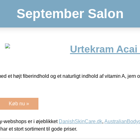
September Salon
Urtekram Acai 
med et højt fiberindhold og et naturligt indhold af vitamin A, jern
Køb nu »
-webshops er i øjeblikket
DanishSkinCare.dk
,
AustralianBody
har et stort sortiment til gode priser.