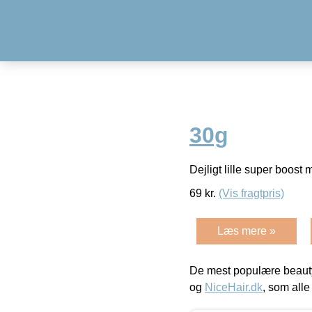
30g
Dejligt lille super boost 
69
kr.
(Vis fragtpris)
Læs mere »
De mest populære beauty
og
NiceHair.dk
, som alle 