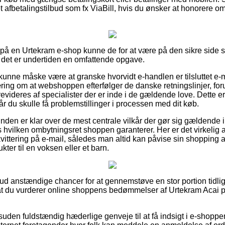
 afbetalingstilbud som fx ViaBill, hvis du ønsker at honorere om
r på en Urtekram e-shop kunne de for at være på den sikre side
 det er undertiden en omfattende opgave.
nne måske være at granske hvorvidt e-handlen er tilsluttet e-
ring om at webshoppen efterfølger de danske retningslinjer, foru
evideres af specialister der er inde i de gældende love. Dette 
når du skulle få problemstillinger i processen med dit køb.
kunden er klar over de mest centrale vilkår der gør sig gældende 
s hvilken ombytningsret shoppen garanterer. Her er det virkelig
vittering på e-mail, således man altid kan påvise sin shopping 
ter til en voksen eller et barn.
dt ud anstændige chancer for at gennemstøve en stor portion tidl
, at du vurderer online shoppens bedømmelser af Urtekram Acai 
uden fuldstændig hæderlige genveje til at få indsigt i e-shoppe