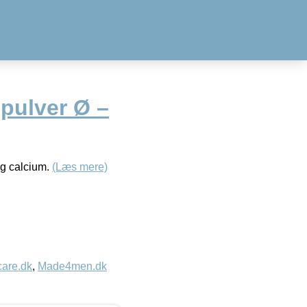
pulver Ø –
 og calcium.
(Læs mere)
care.dk
,
Made4men.dk