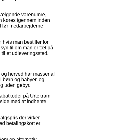
 sælgende varenumre,
gen køres igennem inden
ed før medarbejderne
hvis man bestiller for
nsyn til om man er tæt på
 til et udleveringssted.
r, og herved har masser af
l børn og babyer, og
ng uden gebyr.
 rabatkoder på Urtekram
 side med at indhente
algspris der virker
d betalingskort er
Som en alternativ