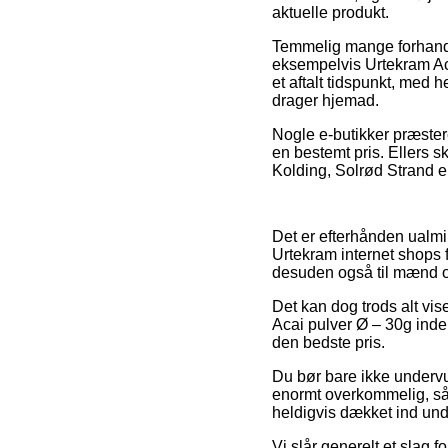
aktuelle produkt.
Temmelig mange forhandl
eksempelvis Urtekram Aca
et aftalt tidspunkt, med 
drager hjemad.
Nogle e-butikker præster
en bestemt pris. Ellers s
Kolding, Solrød Strand ell
Det er efterhånden ualmin
Urtekram internet shops 
desuden også til mænd o
Det kan dog trods alt vi
Acai pulver Ø – 30g inde
den bedste pris.
Du bør bare ikke undervur
enormt overkommelig, så 
heldigvis dækket ind und
Vi slår generelt et slag