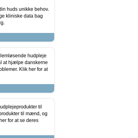
 din huds unikke behov.
ge kliniske data bag
lg.
oblemløsende hudpleje
ål at hjælpe danskerne
lemer. Klik her for at
dplejeprodukter til
produkter til mænd, og
her for at se deres