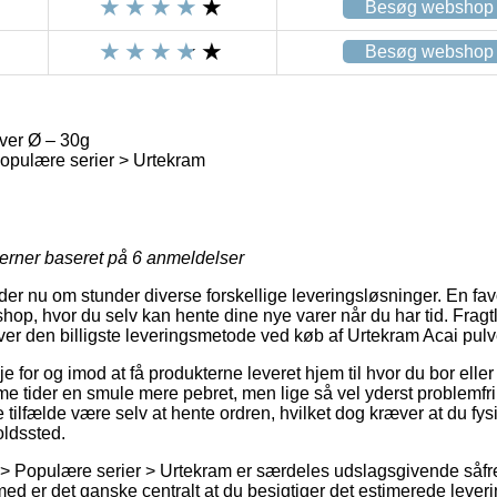
Besøg webshop
Besøg webshop
ver Ø – 30g
opulære serier > Urtekram
jerner baseret på
6
anmeldelser
yder nu om stunder diverse forskellige leveringsløsninger. En favo
shop, hvor du selv kan hente dine nye varer når du har tid. Frag
ver den billigste leveringsmetode ved køb af Urtekram Acai pulv
je for og imod at få produkterne leveret hjem til hvor du bor elle
 tider en smule mere pebret, men lige så vel yderst problemfri. 
te tilfælde være selv at hente ordren, hvilket dog kræver at du fys
oldssted.
 > Populære serier > Urtekram er særdeles udslagsgivende såfr
emed er det ganske centralt at du besigtiger det estimerede lever