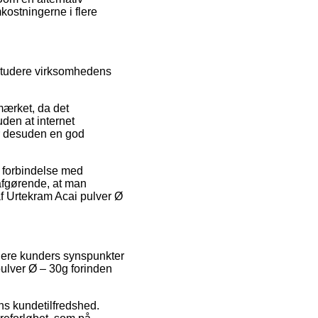
kostningerne i flere
 studere virksomhedens
mærket, da det
den at internet
er desuden en god
i forbindelse med
 afgørende, at man
af Urtekram Acai pulver Ø
igere kunders synspunkter
pulver Ø – 30g forinden
ns kundetilfredshed.