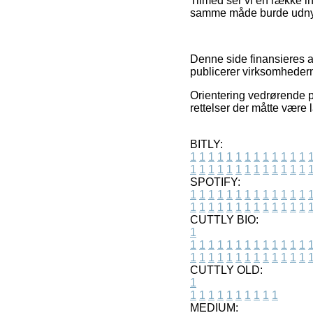
Tilmed ser vi en række i
samme måde burde udnytt
Denne side finansieres a
publicerer virksomhedern
Orientering vedrørende pr
rettelser der måtte være l
BITLY:
1
1
1
1
1
1
1
1
1
1
1
1
1
1
1
1
1
1
1
1
1
1
1
1
1
1
SPOTIFY:
1
1
1
1
1
1
1
1
1
1
1
1
1
1
1
1
1
1
1
1
1
1
1
1
1
1
CUTTLY BIO:
1
1
1
1
1
1
1
1
1
1
1
1
1
1
1
1
1
1
1
1
1
1
1
1
1
1
1
CUTTLY OLD:
1
1
1
1
1
1
1
1
1
1
1
MEDIUM: