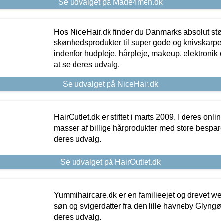
Se udvalget på Made4men.dk
Hos NiceHair.dk finder du Danmarks absolut stø
skønhedsprodukter til super gode og knivskarpe 
indenfor hudpleje, hårpleje, makeup, elektronik 
at se deres udvalg.
Se udvalget på NiceHair.dk
HairOutlet.dk er stiftet i marts 2009. I deres onl
masser af billige hårprodukter med store besparel
deres udvalg.
Se udvalget på HairOutlet.dk
Yummihaircare.dk er en familieejet og drevet we
søn og svigerdatter fra den lille havneby Glyngøre
deres udvalg.