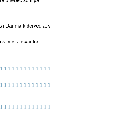
reforløbet, som på
s i Danmark derved at vi
s intet ansvar for
1
1
1
1
1
1
1
1
1
1
1
1
1
1
1
1
1
1
1
1
1
1
1
1
1
1
1
1
1
1
1
1
1
1
1
1
1
1
1