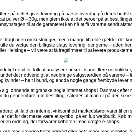
ere på nettet giver levering på næste hverdag på deres bedst
i pulver Ø – 30g, men glem ikke at det beroer på at bestillin
hensynstagen til at de garanteret kan nå at få varerne sendt afst
er fragt uden omkostninger, men i mange tilfælde gælder det kun 
kulle du vælge den billigste slags levering, der gerne – uden he
er Helsinge – vil være at få fragtfirmaet til at levere produkterne
deligt nemt for folk at analysere priser i blandt flere netbutikke
fundet det nødvendigt at nedbringe salgsværdien på varerne – ti
g kvinder – helt i bund, og endda nogle gange frembyde leveri
se sig lønnende at granske nogle internet shops i Danmark efter
n du gennemfører din bestilling, således at man er på den sikre
dere, at ifald en internet virksomhed markedsfører varer til en s
er det for det meste være et symbol på en fup webbutik. Køb me
er en ordning, der forsvarer køberen imod uægte e-shops.
 for køb med gængse betalingskort eller betalinger med mobilen. 