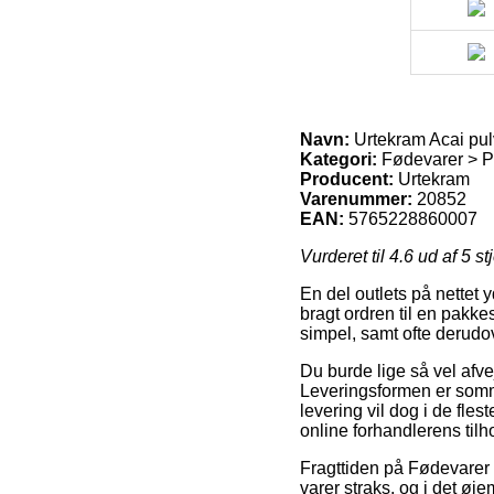
Navn:
Urtekram Acai pul
Kategori:
Fødevarer > P
Producent:
Urtekram
Varenummer:
20852
EAN:
5765228860007
Vurderet til
4.6
ud af 5 st
En del outlets på nettet 
bragt ordren til en pakke
simpel, samt ofte derudo
Du burde lige så vel afve
Leveringsformen er somme
levering vil dog i de fles
online forhandlerens tilh
Fragttiden på Fødevarer
varer straks, og i det øj