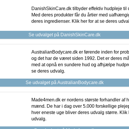
DanishSkinCare.dk tilbyder effektiv hudpleje til
Med deres produkter får du årtier med uafhængi
deres ingredienser. Klik her for at se deres udva
Se udvalget på DanishSkinCare.dk
AustralianBodycare.dk er førende inden for pr
og det har de været siden 1992. Det er deres m
med at opnå en sundere hud og afhjælpe hudprob
se deres udvalg.
Se udvalget på AustralianBodycare.dk
Made4men.dk er nordens største forhandler af hu
mænd. De har i dag over 5.000 forskellige pleje
hver eneste uge bliver deres udvalg større. Klik 
udvalg.