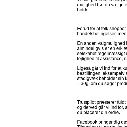
mulighed bør du vælge et
bidder.
Forud for at folk shoppe
handelsbetingelser, men
En anden valgmulighed ku
almindeligvis er en erklæ
selskabet regelmæssigt r
lejlighed til assistance, 
Ligeså går vi ind for at 
bestillingen, eksempelvi
stadigvæk beholder sin k
– 30g, om du søger produk
Trustpilot præsterer ful
og derved går vi ind for
du placerer din ordre.
Facebook bringer dig des