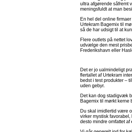
ultra afgørende såfremt v
meningsfuldt at man besi
En hel del online firmae
Urtekram Bagemix til mørk
så de har udsigt til at 
Flere outlets på nettet l
udvælge den mest prisbev
Frederikshavn eller Haslev
Det er jo ualmindeligt pra
flertallet af Urtekram in
bedst i test produkter – 
uden gebyr.
Det kan dog stadigvæk bli
Bagemix til mørkt kerne b
Du skal imidlertid være 
virker mystisk favorabel,
desto mindre omfattet af 
Vi går generelt ind for 