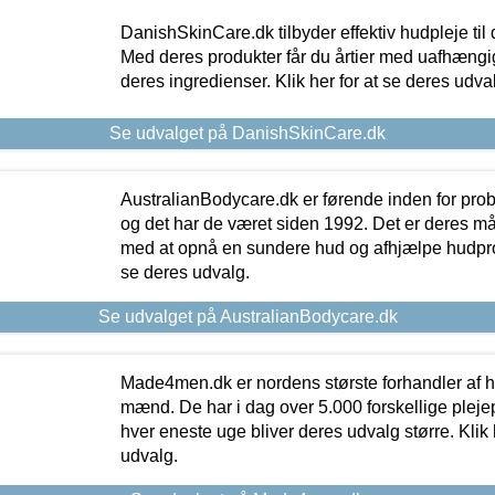
DanishSkinCare.dk tilbyder effektiv hudpleje til
Med deres produkter får du årtier med uafhængi
deres ingredienser. Klik her for at se deres udva
Se udvalget på DanishSkinCare.dk
AustralianBodycare.dk er førende inden for pr
og det har de været siden 1992. Det er deres m
med at opnå en sundere hud og afhjælpe hudprob
se deres udvalg.
Se udvalget på AustralianBodycare.dk
Made4men.dk er nordens største forhandler af hu
mænd. De har i dag over 5.000 forskellige pleje
hver eneste uge bliver deres udvalg større. Klik 
udvalg.