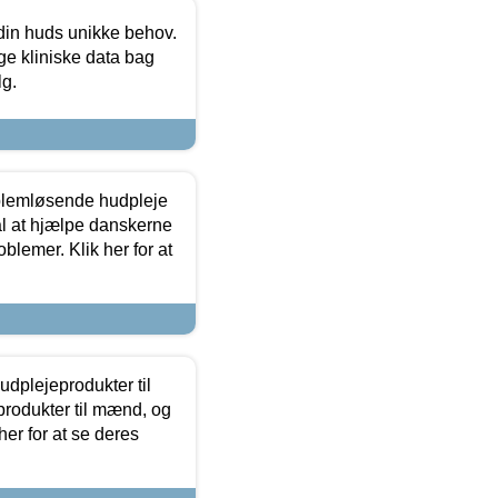
 din huds unikke behov.
ge kliniske data bag
lg.
oblemløsende hudpleje
ål at hjælpe danskerne
lemer. Klik her for at
dplejeprodukter til
produkter til mænd, og
her for at se deres