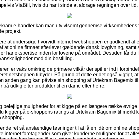
elvis ViaBill, hvis du har i sinde at afdrage regningen over tid.
tekram e-handler kan man utvivlsomt gennemse virksomhedens for
e projekt.
re at undersøge hvorvidt internet webshoppen er godkendt af e
af at online firmaet efterlever gældende dansk lovgivning, samt 
er har ekspertise inden for lovene på området. Desuden får du l
 vanskeligheder med din bestilling.
eren er vaks omkring de primære vilkår der spiller ind i forbinde
ret netshoppen tilbyder. På grund af dette er det også vigtigt, 
en anden gang kan påvise sin shopping af Urtekram Bagemix til
r på udkig efter produkter til en dame eller herre.
igtig belejlige muligheder for at kigge på en længere række øvrige
t du kigger på e-shoppens ratings af Urtekram Bagemix til mørkt
n shopping.
nde ret så anstændige løsninger til at få en idé om online sh
e internet foretagender som giver kunderne mulighed for at afle