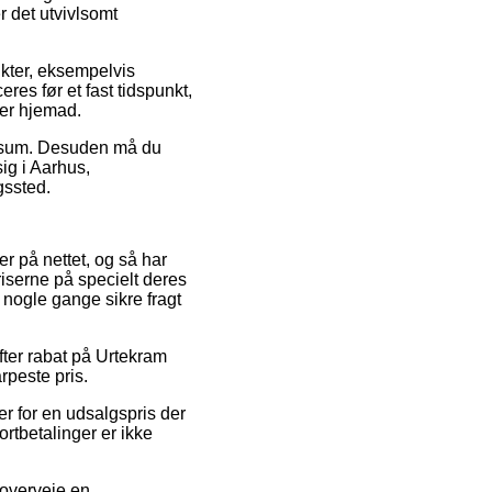
r det utvivlsomt
ukter, eksempelvis
res før et fast tidspunkt,
ger hjemad.
cis sum. Desuden må du
ig i Aarhus,
gssted.
er på nettet, og så har
riserne på specielt deres
a nogle gange sikre fragt
fter rabat på Urtekram
rpeste pris.
r for en udsalgspris der
rtbetalinger er ikke
 overveje en