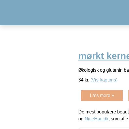
mørkt kern
Økologisk og glutenfri b
34
kr.
(Vis fragtpris)
Læs mere »
De mest populære beauty
og
NiceHair.dk
, som alle 