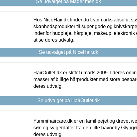
Se udvalget på Made4men.dk
Hos NiceHair.dk finder du Danmarks absolut stø
skønhedsprodukter til super gode og knivskarpe 
indenfor hudpleje, hårpleje, makeup, elektronik 
at se deres udvalg.
Se udvalget på NiceHair.dk
HairOutlet.dk er stiftet i marts 2009. I deres onl
masser af billige hårprodukter med store besparel
deres udvalg.
Se udvalget på HairOutlet.dk
Yummihaircare.dk er en familieejet og drevet we
søn og svigerdatter fra den lille havneby Glyngøre
deres udvalg.