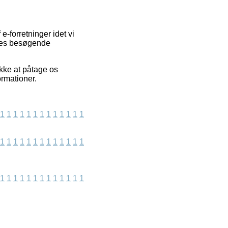
-forretninger idet vi
ores besøgende
kke at påtage os
ormationer.
1
1
1
1
1
1
1
1
1
1
1
1
1
1
1
1
1
1
1
1
1
1
1
1
1
1
1
1
1
1
1
1
1
1
1
1
1
1
1