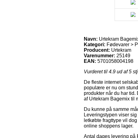
Navn:
Urtekram Bagemix 
Kategori:
Fødevarer > P
Producent:
Urtekram
Varenummer:
25149
EAN:
5701058004198
Vurderet til
4.9
ud af 5 st
De fleste internet selsk
populære er nu om stunder 
produkter når du har tid
af Urtekram Bagemix til 
Du kunne på samme måde af
Leveringstypen viser sig 
letkøbte fragttype vil do
online shoppens lager.
Antal dages levering på 