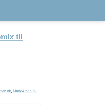
mix til
care.dk
,
Made4men.dk