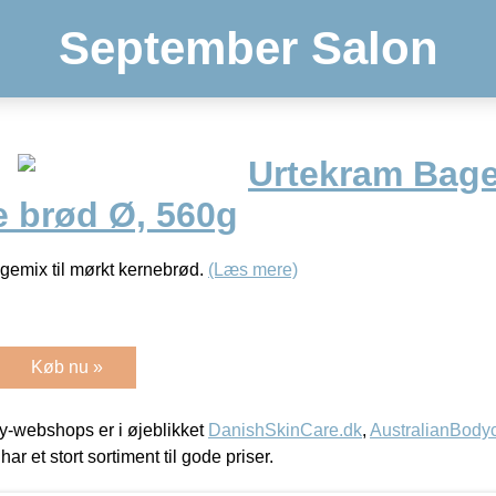
September Salon
Urtekram Bage
e brød Ø, 560g
agemix til mørkt kernebrød.
(Læs mere)
Køb nu »
-webshops er i øjeblikket
DanishSkinCare.dk
,
AustralianBody
har et stort sortiment til gode priser.