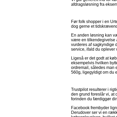
afdragsløsning fra eksemp
Før folk shopper i en Ur
dog gerne et tidskrævend
En anden løsning kan væ
være en tilkendegivelse 
vurderes af sagkyndige d
service, ifald du oplever
Ligeså er det godt at køb
eksempelvis hvilken bytte
ordremail, således man 
560g, ligegyldigt om du e
Trustpilot resulterer i r
den grund foreslår vi, a
forinden du færdiggør di
Facebook frembyder ligne
Derudover ser vi en rækk