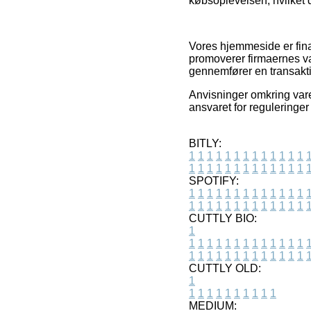
købsoplevelsen, hvilket 
Vores hjemmeside er finan
promoverer firmaernes va
gennemfører en transakt
Anvisninger omkring vare
ansvaret for reguleringer
BITLY:
1
1
1
1
1
1
1
1
1
1
1
1
1
1
1
1
1
1
1
1
1
1
1
1
1
1
SPOTIFY:
1
1
1
1
1
1
1
1
1
1
1
1
1
1
1
1
1
1
1
1
1
1
1
1
1
1
CUTTLY BIO:
1
1
1
1
1
1
1
1
1
1
1
1
1
1
1
1
1
1
1
1
1
1
1
1
1
1
1
CUTTLY OLD:
1
1
1
1
1
1
1
1
1
1
1
MEDIUM: