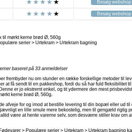
Besøg webshop
Besøg webshop
til mørkt kerne brød Ø, 560g
opulære serier > Urtekram > Urtekram bagning
jerner baseret på
33
anmeldelser
aber frembyder nu om stunder en række forskellige metoder til le
at få sendt til en pakkeshop, fordi du så har fuld fleksibilitet til
. Denne er jo ekstremt enkel, og tit ydermere den mest prisbevid
mørkt kerne brød Ø, 560g.
veje for og imod at bestille levering til din bopæl eller ud til
jævnligt en lille smule mere bekostelig, men til gengæld rigtig 
g altid være at hente varerne selv, som desværre stiller krav om 
Fødevarer > Populære serier > Urtekram > Urtekram bagning kan