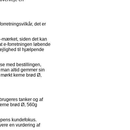
retningsvilkår, det er
-mærket, siden det kan
at e-forretningen løbende
ejlighed til hjælpende
lse med bestillingen,
at man altid gemmer sin
 mørkt kerne brød Ø,
 brugeres tanker og af
 kerne brød Ø, 560g
oppens kundefokus.
vere en vurdering af