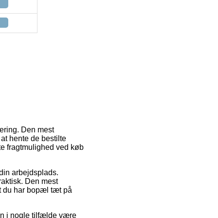
vering. Den mest
 at hente de bestilte
ste fragtmulighed ved køb
 din arbejdsplads.
praktisk. Den mest
at du har bopæl tæt på
 i nogle tilfælde være