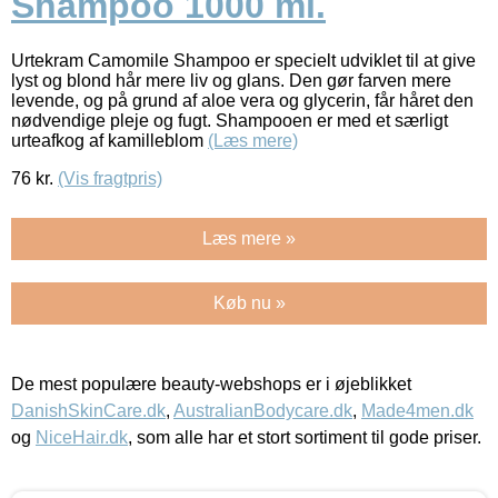
Shampoo 1000 ml.
Urtekram Camomile Shampoo er specielt udviklet til at give
lyst og blond hår mere liv og glans. Den gør farven mere
levende, og på grund af aloe vera og glycerin, får håret den
nødvendige pleje og fugt. Shampooen er med et særligt
urteafkog af kamilleblom
(Læs mere)
76
kr.
(Vis fragtpris)
Læs mere »
Køb nu »
De mest populære beauty-webshops er i øjeblikket
DanishSkinCare.dk
,
AustralianBodycare.dk
,
Made4men.dk
og
NiceHair.dk
, som alle har et stort sortiment til gode priser.