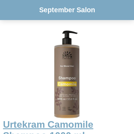
September Salon
Urtekram Camomile