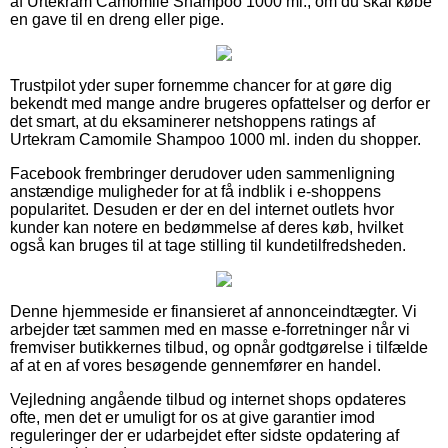
af Urtekram Camomile Shampoo 1000 ml., om du skal købe
en gave til en dreng eller pige.
Trustpilot yder super fornemme chancer for at gøre dig
bekendt med mange andre brugeres opfattelser og derfor er
det smart, at du eksaminerer netshoppens ratings af
Urtekram Camomile Shampoo 1000 ml. inden du shopper.
Facebook frembringer derudover uden sammenligning
anstændige muligheder for at få indblik i e-shoppens
popularitet. Desuden er der en del internet outlets hvor
kunder kan notere en bedømmelse af deres køb, hvilket
også kan bruges til at tage stilling til kundetilfredsheden.
Denne hjemmeside er finansieret af annonceindtægter. Vi
arbejder tæt sammen med en masse e-forretninger når vi
fremviser butikkernes tilbud, og opnår godtgørelse i tilfælde
af at en af vores besøgende gennemfører en handel.
Vejledning angående tilbud og internet shops opdateres
ofte, men det er umuligt for os at give garantier imod
reguleringer der er udarbejdet efter sidste opdatering af