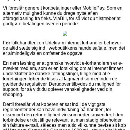
Vi foreslår generelt kortbetalinger eller MobilePay. Som en
alternativ mulighed kunne du drage nytte af en
afdragsløsning fra f.eks. ViaBill, for så vidt du tilstræber at
godtgøre betalingen over en periode.
Før folk handler i en Urtekram internet forhandler behøver
de altid sætte sig ind i webbutikkens handelsaftale, men det
er almindeligvis en omfattende opgave.
En nem løsning er at granske hvorvidt e-forhandleren er e-
mærket medlem, som er en forsikring om at internet firmaet
understøtter de danske retningslinjer, tillige med at e-
forretningen løbende tilses af fagmænd som er inde i de
gældende regulativer. Derudover tilbydes du mulighed for
support, for så vidt du oplever vanskeligheder ved din
shopping.
Dertil foreslår vi at køberen er sat ind i de vigtigste
reglementer der kan have indvirkning på handlen, for
eksempel den returrettighed virksomheden anvender. I den
forbindelse er det tillige relevant, at man stadig bibeholder
sin faktura e-mail, således man altid vil kunne bevise sit køb