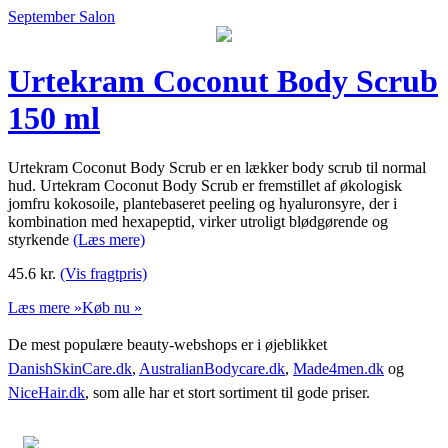
September Salon
Urtekram Coconut Body Scrub
150 ml
Urtekram Coconut Body Scrub er en lækker body scrub til normal
hud. Urtekram Coconut Body Scrub er fremstillet af økologisk
jomfru kokosoile, plantebaseret peeling og hyaluronsyre, der i
kombination med hexapeptid, virker utroligt blødgørende og
styrkende
(Læs mere)
45.6
kr.
(Vis fragtpris)
Læs mere »
Køb nu »
De mest populære beauty-webshops er i øjeblikket
DanishSkinCare.dk
,
AustralianBodycare.dk
,
Made4men.dk
og
NiceHair.dk
, som alle har et stort sortiment til gode priser.