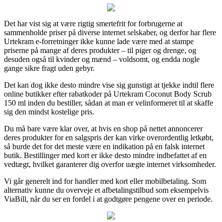
Det har vist sig at være rigtig smertefrit for forbrugerne at
sammenholde priser på diverse internet selskaber, og derfor har flere
Urtekram e-forretninger ikke kunne lade være med at stampe
priserne på mange af deres produkter – til piger og drenge, og
desuden også til kvinder og mænd – voldsomt, og endda nogle
gange sikre fragt uden gebyr.
Det kan dog ikke desto mindre vise sig gunstigt at tjekke indtil flere
online butikker efter rabatkoder på Urtekram Coconut Body Scrub
150 ml inden du bestiller, sådan at man er velinformeret til at skaffe
sig den mindst kostelige pris.
Du må bare være klar over, at hvis en shop på nettet annoncerer
deres produkter for en salgspris der kan virke overordentlig letkøbt,
så burde det for det meste være en indikation på en falsk internet
butik. Bestillinger med kort er ikke desto mindre indbefattet af en
vedtægt, hvilket garanterer dig overfor uægte internet virksomheder.
Vi går generelt ind for handler med kort eller mobilbetaling. Som
alternativ kunne du overveje et afbetalingstilbud som eksempelvis
ViaBill, når du ser en fordel i at godtgøre pengene over en periode.