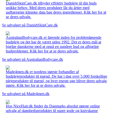
DanishSkinCare.dk tilbyder effektiv hudpleje til din huds
unikke behov. Med deres produkter får du årtier med
uafhængige kliniske data bag deres ingredienser. Klik her for at
se deres udvalg.
Se udvalget på DanishSkinCare.dk
AustralianBodycare.dk er førende inden for problemløsende
hudpleje og det har de været siden 1992. Det er deres mål at
hjælpe danskerne med at opnå en sundere hud og afhjælpe
hudproblemer. Klik her for at se deres udvalg.
Se udvalget på AustralianBodycare.dk
Made4men.dk er nordens største forhandler af
hudplejeprodukter til mænd. De har i dag over 5.000 forskellige
plejeprodukter til mænd, og hver eneste uge bliver deres udvalg
større. Klik her for at se deres udvalg.
Se udvalget på Made4men.dk
Hos NiceHair.dk finder du Danmarks absolut største online
udvalg af skønhedsprodukter til super gode og knivskarpe