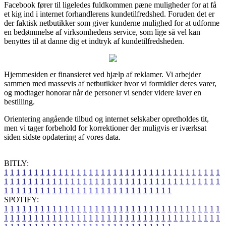
Facebook fører til ligeledes fuldkommen pæne muligheder for at få
et kig ind i internet forhandlerens kundetilfredshed. Foruden det er
der faktisk netbutikker som giver kunderne mulighed for at udforme
en bedømmelse af virksomhedens service, som lige så vel kan
benyttes til at danne dig et indtryk af kundetilfredsheden.
Hjemmesiden er finansieret ved hjælp af reklamer. Vi arbejder
sammen med massevis af netbutikker hvor vi formidler deres varer,
og modtager honorar når de personer vi sender videre laver en
bestilling.
Orientering angående tilbud og internet selskaber opretholdes tit,
men vi tager forbehold for korrektioner der muligvis er iværksat
siden sidste opdatering af vores data.
BITLY:
1
1
1
1
1
1
1
1
1
1
1
1
1
1
1
1
1
1
1
1
1
1
1
1
1
1
1
1
1
1
1
1
1
1
1
1
1
1
1
1
1
1
1
1
1
1
1
1
1
1
1
1
1
1
1
1
1
1
1
1
1
1
1
1
1
1
1
1
1
1
1
1
1
1
1
1
1
1
1
1
1
1
1
1
1
1
1
1
1
1
1
1
1
1
1
1
1
1
1
1
SPOTIFY:
1
1
1
1
1
1
1
1
1
1
1
1
1
1
1
1
1
1
1
1
1
1
1
1
1
1
1
1
1
1
1
1
1
1
1
1
1
1
1
1
1
1
1
1
1
1
1
1
1
1
1
1
1
1
1
1
1
1
1
1
1
1
1
1
1
1
1
1
1
1
1
1