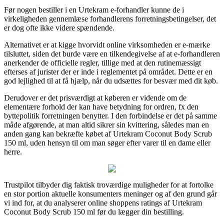
Før nogen bestiller i en Urtekram e-forhandler kunne de i
virkeligheden gennemlæse forhandlerens forretningsbetingelser, det
er dog ofte ikke videre spændende.
Alternativet er at kigge hvorvidt online virksomheden er e-mærke
tilsluttet, siden det burde være en tilkendegivelse af at e-forhandleren
anerkender de officielle regler, tillige med at den rutinemæssigt
efterses af jurister der er inde i reglementet på området. Dette er en
god lejlighed til at få hjælp, når du udsættes for besvær med dit køb.
Derudover er det prisværdigt at køberen er vidende om de
elementære forhold der kan have betydning for ordren, fx den
byttepolitik forretningen benytter. I den forbindelse er det på samme
måde afgørende, at man altid sikrer sin kvittering, således man en
anden gang kan bekræfte købet af Urtekram Coconut Body Scrub
150 ml, uden hensyn til om man søger efter varer til en dame eller
herre.
Trustpilot tilbyder dig faktisk troværdige muligheder for at fortolke
en stor portion aktuelle konsumenters meninger og af den grund går
vi ind for, at du analyserer online shoppens ratings af Urtekram
Coconut Body Scrub 150 ml før du lægger din bestilling.