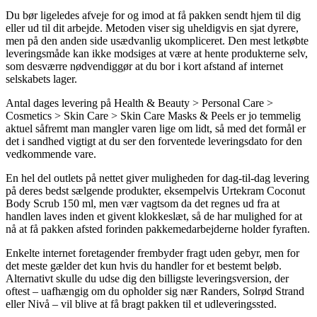
Du bør ligeledes afveje for og imod at få pakken sendt hjem til dig
eller ud til dit arbejde. Metoden viser sig uheldigvis en sjat dyrere,
men på den anden side usædvanlig ukompliceret. Den mest letkøbte
leveringsmåde kan ikke modsiges at være at hente produkterne selv,
som desværre nødvendiggør at du bor i kort afstand af internet
selskabets lager.
Antal dages levering på Health & Beauty > Personal Care >
Cosmetics > Skin Care > Skin Care Masks & Peels er jo temmelig
aktuel såfremt man mangler varen lige om lidt, så med det formål er
det i sandhed vigtigt at du ser den forventede leveringsdato for den
vedkommende vare.
En hel del outlets på nettet giver muligheden for dag-til-dag levering
på deres bedst sælgende produkter, eksempelvis Urtekram Coconut
Body Scrub 150 ml, men vær vagtsom da det regnes ud fra at
handlen laves inden et givent klokkeslæt, så de har mulighed for at
nå at få pakken afsted forinden pakkemedarbejderne holder fyraften.
Enkelte internet foretagender frembyder fragt uden gebyr, men for
det meste gælder det kun hvis du handler for et bestemt beløb.
Alternativt skulle du udse dig den billigste leveringsversion, der
oftest – uafhængig om du opholder sig nær Randers, Solrød Strand
eller Nivå – vil blive at få bragt pakken til et udleveringssted.