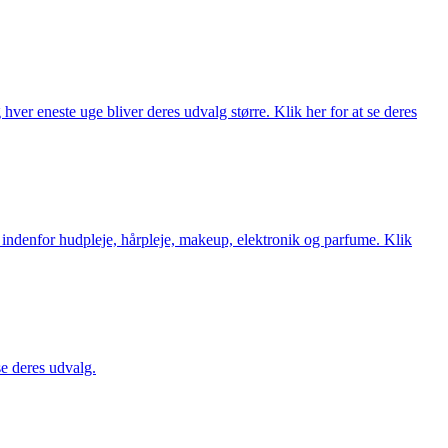
ver eneste uge bliver deres udvalg større. Klik her for at se deres
 indenfor hudpleje, hårpleje, makeup, elektronik og parfume. Klik
se deres udvalg.