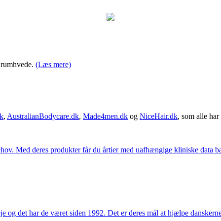
durumhvede.
(Læs mere)
k
,
AustralianBodycare.dk
,
Made4men.dk
og
NiceHair.dk
, som alle har 
hov. Med deres produkter får du årtier med uafhængige kliniske data bag
e og det har de været siden 1992. Det er deres mål at hjælpe dansker