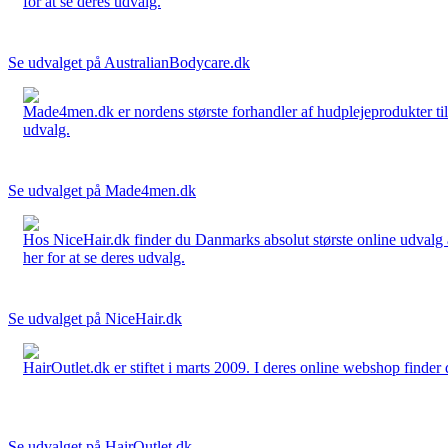
for at se deres udvalg.
Se udvalget på AustralianBodycare.dk
Made4men.dk er nordens største forhandler af hudplejeprodukter til 
udvalg.
Se udvalget på Made4men.dk
Hos NiceHair.dk finder du Danmarks absolut største online udvalg a
her for at se deres udvalg.
Se udvalget på NiceHair.dk
HairOutlet.dk er stiftet i marts 2009. I deres online webshop finder 
Se udvalget på HairOutlet.dk