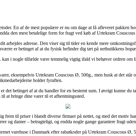
tmetoder. En af de mest populære er nu om dage at få afleveret pakken h
 endda den mest betalelige form for fragt ved køb af Urtekram Couscous
 til dit arbejdes adresse. Den viser sig til tider en kende mere omkostni
sværre er betinget af at du fysisk befinder dig tæt på netbutikkens bopæ
an i nogle tilfælde være temmelig vigtig ifald vi behøver ordren om få 
nge varer, eksempelvis Urtekram Couscous Ø, 500g., men husk at det står o
stikmedarbejderne holder fyraften.
 er det betinget af at du handler for en bestemt sum. I øvrigt kunne du t
il at bringe dine varer til et afhentningssted.
 frem til priser i blandt diverse firmaer på nettet, og med det motiv har
herrer og damer – betragteligt, og endda nogle gange garantere fragt ude
e internet varehuse i Danmark efter rabatkoder på Urtekram Couscous Ø, 50