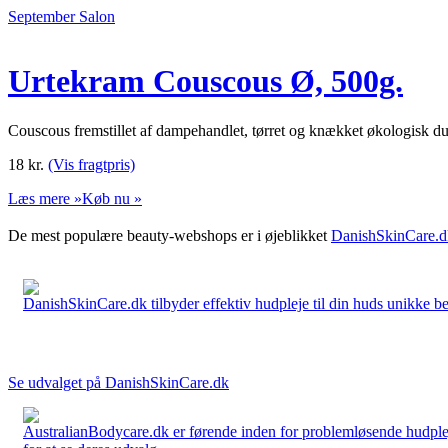
September Salon
Urtekram Couscous Ø, 500g.
Couscous fremstillet af dampehandlet, tørret og knækket økologisk 
18
kr.
(Vis fragtpris)
Læs mere »
Køb nu »
De mest populære beauty-webshops er i øjeblikket
DanishSkinCare.d
DanishSkinCare.dk tilbyder effektiv hudpleje til din huds unikke be
Se udvalget på DanishSkinCare.dk
AustralianBodycare.dk er førende inden for problemløsende hudplej