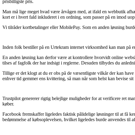
prisbilligste pris.
Man må lige meget hvad være årvågen med, at ifald en webbutik afhænd
kort er i hvert fald inkluderet i en ordning, som passer på en imod uopr
Vi tilråder kortbetalinger eller MobilePay. Som en anden løsning burde
Inden folk bestiller på en Urtekram internet virksomhed kan man på e
En anden løsning kan derfor være at kontrollere hvorvidt online websho
tilses af fagfolk der har indsigt i reglerne. Desuden tilbydes du anledni
Tillige er det klogt at du er obs på de væsentligste vilkår der kan ha
enhver tid gemmer ens kvittering, så man når som helst kan bevise s
Trustpilot genererer rigtig belejlige muligheder for at verificere ret
køber.
Facebook fremskaffer ligeledes faktisk pålidelige løsninger til at få 
bedømmelse af købsoplevelsen, hvilket ligeledes burde anvendes til a