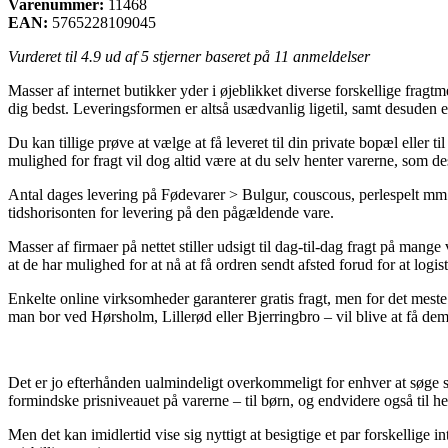
Varenummer:
11468
EAN:
5765228109045
Vurderet til
4.9
ud af 5 stjerner baseret på
11
anmeldelser
Masser af internet butikker yder i øjeblikket diverse forskellige frag
dig bedst. Leveringsformen er altså usædvanlig ligetil, samt desuden
Du kan tillige prøve at vælge at få leveret til din private bopæl eller
mulighed for fragt vil dog altid være at du selv henter varerne, som de
Antal dages levering på Fødevarer > Bulgur, couscous, perlespelt mm. k
tidshorisonten for levering på den pågældende vare.
Masser af firmaer på nettet stiller udsigt til dag-til-dag fragt på ma
at de har mulighed for at nå at få ordren sendt afsted forud for at logi
Enkelte online virksomheder garanterer gratis fragt, men for det meste
man bor ved Hørsholm, Lillerød eller Bjerringbro – vil blive at få dem t
Det er jo efterhånden ualmindeligt overkommeligt for enhver at søge sig
formindske prisniveauet på varerne – til børn, og endvidere også til 
Men det kan imidlertid vise sig nyttigt at besigtige et par forskellig