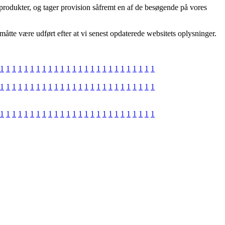
 produkter, og tager provision såfremt en af de besøgende på vores
åtte være udført efter at vi senest opdaterede websitets oplysninger.
1
1
1
1
1
1
1
1
1
1
1
1
1
1
1
1
1
1
1
1
1
1
1
1
1
1
1
1
1
1
1
1
1
1
1
1
1
1
1
1
1
1
1
1
1
1
1
1
1
1
1
1
1
1
1
1
1
1
1
1
1
1
1
1
1
1
1
1
1
1
1
1
1
1
1
1
1
1