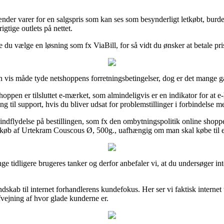
er varer for en salgspris som kan ses som besynderligt letkøbt, burde
igtige outlets på nettet.
 du vælge en løsning som fx ViaBill, for så vidt du ønsker at betale pri
n vis måde tyde netshoppens forretningsbetingelser, dog er det mange g
ppen er tilsluttet e-mærket, som almindeligvis er en indikator for at e-h
ng til support, hvis du bliver udsat for problemstillinger i forbindelse m
ve indflydelse på bestillingen, som fx den ombytningspolitik online shop
it køb af Urtekram Couscous Ø, 500g., uafhængig om man skal købe til 
 mange tidligere brugeres tanker og derfor anbefaler vi, at du undersøg
kendskab til internet forhandlerens kundefokus. Her ser vi faktisk inter
fvejning af hvor glade kunderne er.