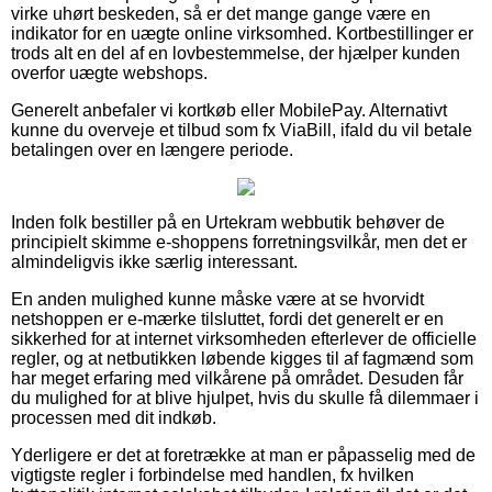
virke uhørt beskeden, så er det mange gange være en
indikator for en uægte online virksomhed. Kortbestillinger er
trods alt en del af en lovbestemmelse, der hjælper kunden
overfor uægte webshops.
Generelt anbefaler vi kortkøb eller MobilePay. Alternativt
kunne du overveje et tilbud som fx ViaBill, ifald du vil betale
betalingen over en længere periode.
Inden folk bestiller på en Urtekram webbutik behøver de
principielt skimme e-shoppens forretningsvilkår, men det er
almindeligvis ikke særlig interessant.
En anden mulighed kunne måske være at se hvorvidt
netshoppen er e-mærke tilsluttet, fordi det generelt er en
sikkerhed for at internet virksomheden efterlever de officielle
regler, og at netbutikken løbende kigges til af fagmænd som
har meget erfaring med vilkårene på området. Desuden får
du mulighed for at blive hjulpet, hvis du skulle få dilemmaer i
processen med dit indkøb.
Yderligere er det at foretrække at man er påpasselig med de
vigtigste regler i forbindelse med handlen, fx hvilken