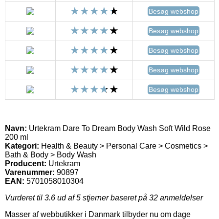
Besøg webshop
Besøg webshop
Besøg webshop
Besøg webshop
Besøg webshop
Navn:
Urtekram Dare To Dream Body Wash Soft Wild Rose
200 ml
Kategori:
Health & Beauty > Personal Care > Cosmetics >
Bath & Body > Body Wash
Producent:
Urtekram
Varenummer:
90897
EAN:
5701058010304
Vurderet til
3.6
ud af 5 stjerner baseret på
32
anmeldelser
Masser af webbutikker i Danmark tilbyder nu om dage