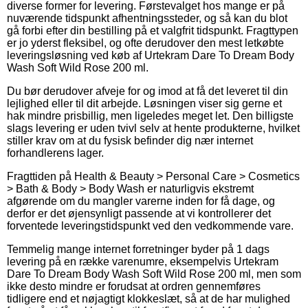
diverse former for levering. Førstevalget hos mange er på
nuværende tidspunkt afhentningssteder, og så kan du blot
gå forbi efter din bestilling på et valgfrit tidspunkt. Fragttypen
er jo yderst fleksibel, og ofte derudover den mest letkøbte
leveringsløsning ved køb af Urtekram Dare To Dream Body
Wash Soft Wild Rose 200 ml.
Du bør derudover afveje for og imod at få det leveret til din
lejlighed eller til dit arbejde. Løsningen viser sig gerne et
hak mindre prisbillig, men ligeledes meget let. Den billigste
slags levering er uden tvivl selv at hente produkterne, hvilket
stiller krav om at du fysisk befinder dig nær internet
forhandlerens lager.
Fragttiden på Health & Beauty > Personal Care > Cosmetics
> Bath & Body > Body Wash er naturligvis ekstremt
afgørende om du mangler varerne inden for få dage, og
derfor er det øjensynligt passende at vi kontrollerer det
forventede leveringstidspunkt ved den vedkommende vare.
Temmelig mange internet forretninger byder på 1 dags
levering på en række varenumre, eksempelvis Urtekram
Dare To Dream Body Wash Soft Wild Rose 200 ml, men som
ikke desto mindre er forudsat at ordren gennemføres
tidligere end et nøjagtigt klokkeslæt, så at de har mulighed