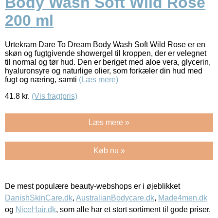
Body Wash Soft Wild Rose
200 ml
Urtekram Dare To Dream Body Wash Soft Wild Rose er en
skøn og fugtgivende showergel til kroppen, der er velegnet
til normal og tør hud. Den er beriget med aloe vera, glycerin,
hyaluronsyre og naturlige olier, som forkæler din hud med
fugt og næring, samti
(Læs mere)
41.8
kr.
(Vis fragtpris)
Læs mere »
Køb nu »
De mest populære beauty-webshops er i øjeblikket
DanishSkinCare.dk
,
AustralianBodycare.dk
,
Made4men.dk
og
NiceHair.dk
, som alle har et stort sortiment til gode priser.