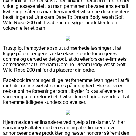
byttepolitik internet selskabet tilbyder. I relation til det er det
virkelig essesentielt, at man permanent bevarer ens e-mail
kvittering, således man fremadrettet vil kunne dokumentere
bestillingen af Urtekram Dare To Dream Body Wash Soft
Wild Rose 200 ml, hvad end du søger produkter til en
voksen eller et barn.
Trustpilot frembyder absolut udmærkede løsninger til at
kigge på en længere række eksisterende forbrugeres
domme og derved er det godt, at du efterforsker e-firmaets
anmeldelser af Urtekram Dare To Dream Body Wash Soft
Wild Rose 200 ml før du placerer din ordre.
Facebook frembringer tillige ret fornemme løsninger til at få
indblik i online webshoppens pålidelighed. Her ser vi en
række online forretninger som tilbyder folk at aflevere en
vurdering af ordreforløbet, hvilket tilmed bør anvendes til at
fornemme tidligere kunders oplevelser.
Hjemmesiden er finansieret ved hjælp af reklamer. Vi har
samarbejdsaftaler med en samling af e-firmaer da vi
annoncerer deres produkter, og høster honorar såfremt den