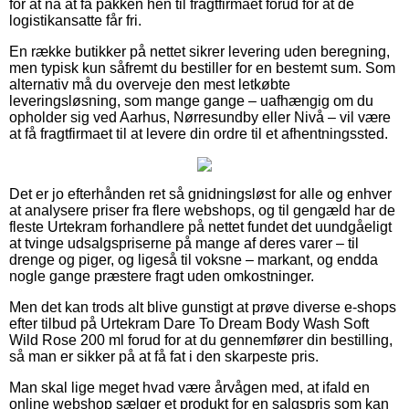
for at nå at få pakken hen til fragtfirmaet forud for at de
logistikansatte får fri.
En række butikker på nettet sikrer levering uden beregning,
men typisk kun såfremt du bestiller for en bestemt sum. Som
alternativ må du overveje den mest letkøbte
leveringsløsning, som mange gange – uafhængig om du
opholder sig ved Aarhus, Nørresundby eller Nivå – vil være
at få fragtfirmaet til at levere din ordre til et afhentningssted.
Det er jo efterhånden ret så gnidningsløst for alle og enhver
at analysere priser fra flere webshops, og til gengæld har de
fleste Urtekram forhandlere på nettet fundet det uundgåeligt
at tvinge udsalgspriserne på mange af deres varer – til
drenge og piger, og ligeså til voksne – markant, og endda
nogle gange præstere fragt uden omkostninger.
Men det kan trods alt blive gunstigt at prøve diverse e-shops
efter tilbud på Urtekram Dare To Dream Body Wash Soft
Wild Rose 200 ml forud for at du gennemfører din bestilling,
så man er sikker på at få fat i den skarpeste pris.
Man skal lige meget hvad være årvågen med, at ifald en
online webshop sælger et produkt for en salgspris som kan