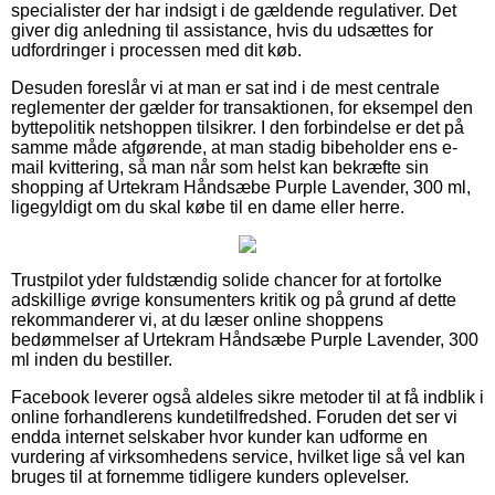
specialister der har indsigt i de gældende regulativer. Det
giver dig anledning til assistance, hvis du udsættes for
udfordringer i processen med dit køb.
Desuden foreslår vi at man er sat ind i de mest centrale
reglementer der gælder for transaktionen, for eksempel den
byttepolitik netshoppen tilsikrer. I den forbindelse er det på
samme måde afgørende, at man stadig bibeholder ens e-
mail kvittering, så man når som helst kan bekræfte sin
shopping af Urtekram Håndsæbe Purple Lavender, 300 ml,
ligegyldigt om du skal købe til en dame eller herre.
Trustpilot yder fuldstændig solide chancer for at fortolke
adskillige øvrige konsumenters kritik og på grund af dette
rekommanderer vi, at du læser online shoppens
bedømmelser af Urtekram Håndsæbe Purple Lavender, 300
ml inden du bestiller.
Facebook leverer også aldeles sikre metoder til at få indblik i
online forhandlerens kundetilfredshed. Foruden det ser vi
endda internet selskaber hvor kunder kan udforme en
vurdering af virksomhedens service, hvilket lige så vel kan
bruges til at fornemme tidligere kunders oplevelser.