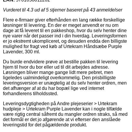
Vurderet til
4.3
ud af 5 stjerner baseret på
43
anmeldelser
Flere e-firmaer giver efterhånden en lang række forskellige
løsninger til levering. En der er meget anvendt er nu om
dage at få leveret til en pakkeshop, hvor du selv henter dine
nye varer når det passer ind i din hverdag. Leveringsformen
er jo ekstremt ukompliceret, og desuden endda den billigste
mulighed for fragt ved køb af Urtekram Håndsæbe Purple
Lavender, 300 ml.
Du burde endvidere prøve at bestille pakken til levering
hjem til hvor du bor eller ud til dit arbejdes adresse.
Løsningen bliver mange gange lidt mere pebret, men
ligeledes ualmindeligt overkommelig. Den prisbilligste
leveringsversion er unægtelig at du selv henter ordren, men
det afhænger af at du har bopæl lige ved internet
forhandlerens tilholdssted.
Leveringsdygtigheden på Andre plejeserier > Urtekram
hudpleje > Urtekram Purple Lavender kan i nogle tilfælde
være rigtig central såfremt du mangler ordren straks, så med
det formål er det jo afgørende at vi efterser den anslåede
leveringstid for det pågældende produkt.