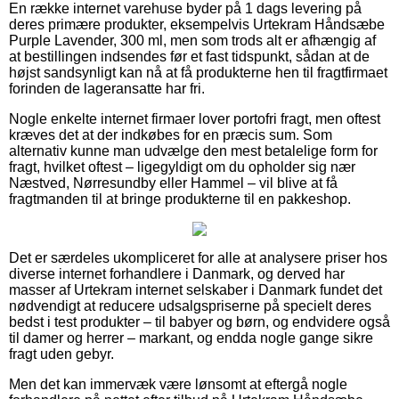
En række internet varehuse byder på 1 dags levering på
deres primære produkter, eksempelvis Urtekram Håndsæbe
Purple Lavender, 300 ml, men som trods alt er afhængig af
at bestillingen indsendes før et fast tidspunkt, sådan at de
højst sandsynligt kan nå at få produkterne hen til fragtfirmaet
forinden de lageransatte har fri.
Nogle enkelte internet firmaer lover portofri fragt, men oftest
kræves det at der indkøbes for en præcis sum. Som
alternativ kunne man udvælge den mest betalelige form for
fragt, hvilket oftest – ligegyldigt om du opholder sig nær
Næstved, Nørresundby eller Hammel – vil blive at få
fragtmanden til at bringe produkterne til en pakkeshop.
Det er særdeles ukompliceret for alle at analysere priser hos
diverse internet forhandlere i Danmark, og derved har
masser af Urtekram internet selskaber i Danmark fundet det
nødvendigt at reducere udsalgspriserne på specielt deres
bedst i test produkter – til babyer og børn, og endvidere også
til damer og herrer – markant, og endda nogle gange sikre
fragt uden gebyr.
Men det kan immervæk være lønsomt at eftergå nogle