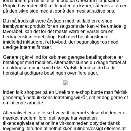
forhandlere på nettet efter tilbud på Urtekram Håndsæbe
Purple Lavender, 300 ml forinden du køber, således at du er
på den sikre side med at opnå den mest attraktive pris.
Du må trods alt være årvågen med, at ifald en e-shop
frembyder et produkt for en salgspris der kan virke umådelig
favorabel, kan det for det meste være en varsel om en
bedragerisk internet shop. Køb med betalingskort er
imidlertid inkluderet i et lovbud, der begunstiger os imod
uærlige internet firmaer.
Generelt går vi ind for køb med gængse betalingskort eller
betalinger med mobilen. Alternativt kunne du drage fordel af
en afdragsordning som f.eks. ViaBill, forudsat du har til
hensigt at godtgøre betalingen over flere uger.
Inden folk shopper på en Urtekram e-shop burde man faktisk
gennemgå netbutikkens forretningsvilkår, det er dog gerne et
omfattende arbejde.
Alternativet er at efterse hvorvidt internet virksomheden er e-
mærket medlem, fordi det længe har været en
tilkendegivelse af at online virksomheden opfylder dansk
lovgivning, foruden at netbutikken rutinemæssigt efterses af