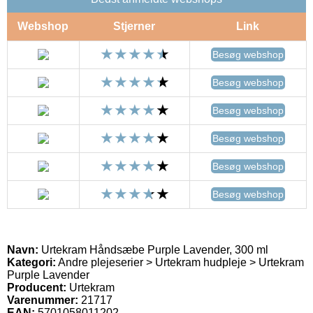
Webshop
Stjerner
Link
Besøg webshop
Besøg webshop
Besøg webshop
Besøg webshop
Besøg webshop
Besøg webshop
Navn:
Urtekram Håndsæbe Purple Lavender, 300 ml
Kategori:
Andre plejeserier > Urtekram hudpleje > Urtekram
Purple Lavender
Producent:
Urtekram
Varenummer:
21717
EAN:
5701058011202