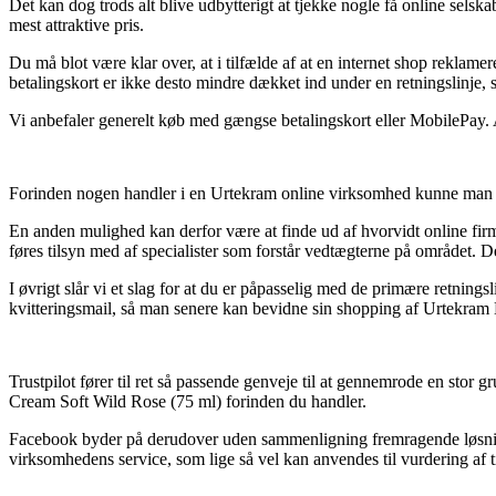
Det kan dog trods alt blive udbytterigt at tjekke nogle få online sel
mest attraktive pris.
Du må blot være klar over, at i tilfælde af at en internet shop reklame
betalingskort er ikke desto mindre dækket ind under en retningslinje
Vi anbefaler generelt køb med gængse betalingskort eller MobilePay. A
Forinden nogen handler i en Urtekram online virksomhed kunne man i v
En anden mulighed kan derfor være at finde ud af hvorvidt online firmaet
føres tilsyn med af specialister som forstår vedtægterne på området. De
I øvrigt slår vi et slag for at du er påpasselig med de primære retnings
kvitteringsmail, så man senere kan bevidne sin shopping af Urtekram H
Trustpilot fører til ret så passende genveje til at gennemrode en stor
Cream Soft Wild Rose (75 ml) forinden du handler.
Facebook byder på derudover uden sammenligning fremragende løsninge
virksomhedens service, som lige så vel kan anvendes til vurdering af 