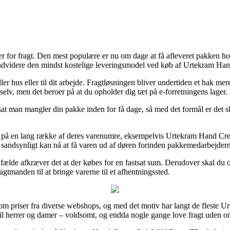
eder for fragt. Den mest populære er nu om dage at få afleveret pakken h
 endvidere den mindst kostelige leveringsmodel ved køb af Urtekram Ha
 eller hus eller til dit arbejde. Fragtløsningen bliver undertiden et hak
selv, men det beroer på at du opholder dig tæt på e-forretningens lager.
at man mangler din pakke inden for få dage, så med det formål er det ska
dag på en lang række af deres varenumre, eksempelvis Urtekram Hand Cr
st sandsynligt kan nå at få varen ud af døren forinden pakkemedarbejder
lfælde afkræver det at der købes for en fastsat sum. Derudover skal du 
gtmanden til at bringe varerne til et afhentningssted.
 om priser fra diverse webshops, og med det motiv har langt de fleste U
 til herrer og damer – voldsomt, og endda nogle gange love fragt uden o