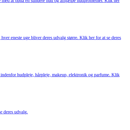
ne med at opnå en sundere hud og afhjælpe hudproblemer. Klik her
ver eneste uge bliver deres udvalg større. Klik her for at se deres
 indenfor hudpleje, hårpleje, makeup, elektronik og parfume. Klik
se deres udvalg.