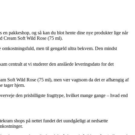
os en pakkeshop, og så kan du blot hente dine nye produkter lige når
nd Cream Soft Wild Rose (75 ml).
 mere omkostningsfuld, men til gengæld ultra bekvem. Den mindst
m centralt at vi studerer den anslåede leveringsdato for det
eam Soft Wild Rose (75 ml), men vær vagtsom da det er afhængig af
ne tager hjem.
overveje den prisbilligste fragttype, hvilket mange gange – hvad end
rtekram shops på nettet fundet det uundgåeligt at nedsætte
mkostninger.