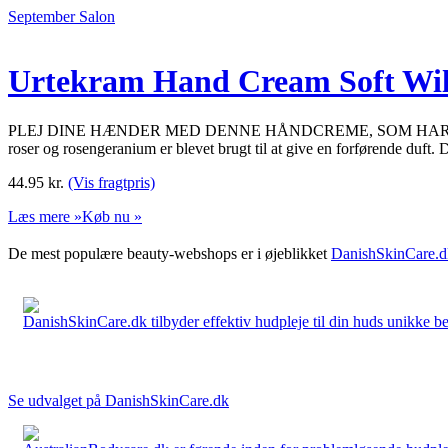
September Salon
Urtekram Hand Cream Soft Wil
PLEJ DINE HÆNDER MED DENNE HÅNDCREME, SOM HAR EN DRØMME
roser og rosengeranium er blevet brugt til at give en forførende duf
44.95
kr.
(Vis fragtpris)
Læs mere »
Køb nu »
De mest populære beauty-webshops er i øjeblikket
DanishSkinCare.d
DanishSkinCare.dk tilbyder effektiv hudpleje til din huds unikke be
Se udvalget på DanishSkinCare.dk