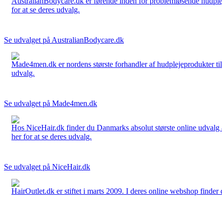
AustralianBodycare.dk er førende inden for problemløsende hudplej
for at se deres udvalg.
Se udvalget på AustralianBodycare.dk
Made4men.dk er nordens største forhandler af hudplejeprodukter til 
udvalg.
Se udvalget på Made4men.dk
Hos NiceHair.dk finder du Danmarks absolut største online udvalg a
her for at se deres udvalg.
Se udvalget på NiceHair.dk
HairOutlet.dk er stiftet i marts 2009. I deres online webshop finder 