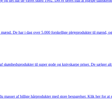
e og det har de været siden 1992. Det er deres mål at hjælpe dansker
mænd. De har i dag over 5.000 forskellige plejeprodukter til mænd, og h
f skønhedsprodukter til super gode og knivskarpe priser. De sælger alt
du masser af billige hårprodukter med store besparelser. Klik her for at 