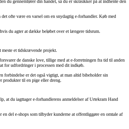
nden du gennemfører din handel, så du er skråsikker på at indhente den
 kan det ofte være en varsel om en snydagtig e-forhandler. Køb med
hvis du agter at dække beløbet over et længere tidsrum.
 meste et tidskrævende projekt.
orsvarer de danske love, tillige med at e-forretningen fra tid til anden
sat for udfordringer i processen med dit indkøb.
en forbindelse er det også vigtigt, at man altid bibeholder sin
produkter til en pige eller dreng.
jælp, at du iagttager e-forhandlerens anmeldelser af Urtekram Hand
en del e-shops som tilbyder kunderne at offentliggøre en omtale af