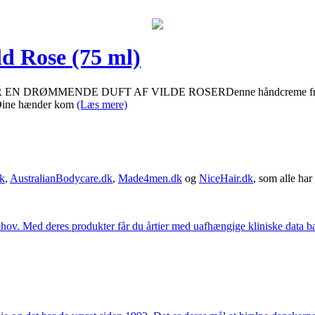
d Rose (75 ml)
NDE DUFT AF VILDE ROSERDenne håndcreme fra Urtekram er la
t. Dine hænder kom
(Læs mere)
k
,
AustralianBodycare.dk
,
Made4men.dk
og
NiceHair.dk
, som alle har 
hov. Med deres produkter får du årtier med uafhængige kliniske data bag