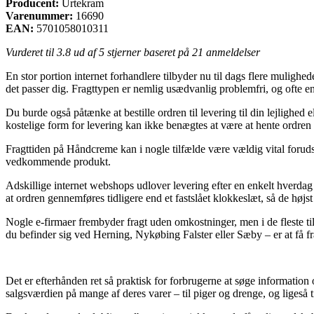
Producent:
Urtekram
Varenummer:
16690
EAN:
5701058010311
Vurderet til
3.8
ud af 5 stjerner baseret på
21
anmeldelser
En stor portion internet forhandlere tilbyder nu til dags flere muligh
det passer dig. Fragttypen er nemlig usædvanlig problemfri, og ofte
Du burde også påtænke at bestille ordren til levering til din lejlighed
kostelige form for levering kan ikke benægtes at være at hente ordren 
Fragttiden på Håndcreme kan i nogle tilfælde være vældig vital foruds
vedkommende produkt.
Adskillige internet webshops udlover levering efter en enkelt hver
at ordren gennemføres tidligere end et fastslået klokkeslæt, så de høj
Nogle e-firmaer frembyder fragt uden omkostninger, men i de fleste ti
du befinder sig ved Herning, Nykøbing Falster eller Sæby – er at få fra
Det er efterhånden ret så praktisk for forbrugerne at søge information
salgsværdien på mange af deres varer – til piger og drenge, og ligeså