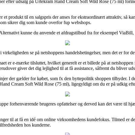
skaber efter udsalg på Urtekram Hand Cream Soft Wild Rose (75 ml) fori
rer et produkt til en salgspris der anses for ekstraordinært attraktiv, så
, som sikrer dig som kunde overfor fup webshops.
lternativt kunne du anvende et afdragstilbud fra for eksempel ViaBill, 
irkeligheden se på netshoppens handelsbetingelser, men det er for det
 er e-mærke tilsluttet, hvilket generelt er et billede på at netshoppen f
rudover giver det dig lejlighed til at få assistance, såfremt du bliver ud
linjer der gælder for købet, som fx den byttepolitik shoppen tilbyder. I d
and Cream Soft Wild Rose (75 ml), ligegyldigt om du er på udkig efter 
 gruppe forhenværende brugeres opfattelser og derved kan det være til h
r til at få en idé om online virksomhedens kundefokus. Tilmed er der 
tilfredsheden hos kunderne.