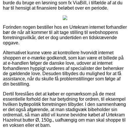
burde du bruge en løsning som fx ViaBill, i tilfælde af at du
har til hensigt at finansiere beløbet over en periode.
Forinden nogen bestiller hos en Urtekram internet forhandler
bør de når alt kommer til alt tage stilling til webshoppens
forretningsvilkår, det er dog undertiden en tidskrævende
opgave.
Alternativet kunne være at kontrollere hvorvidt internet
shoppen er e-mærke godkendt, som kan være et billede på
at e-handlen følger de danske love, udover at internet
forhandleren hyppigt vurderes af specialister der behersker
de gældende love. Desuden tilbydes du mulighed for at få
assistance, når du skulle få problemstillinger som følge af
din bestilling.
Dertil foreslåes det at køber er opmærksom på de mest
essentielle forhold der har betydning for ordren, til eksempel
hvilken byttepolitik forretningen tilbyder. I den sammenhæng
er det også afgørende, at man stadigvæk bibeholder sin
ordremail, så man altid vil kunne bevidne købet af Urtekram
Hazelnut butter Ø, 150g., uafhængig om man skal shoppe til
en voksen eller et barn.