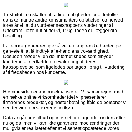
Trustpilot fremskaffer ultra fine muligheder for at fortolke
ganske mange andre konsumenters opfattelser og herved
foreslår vi, at du vurderer netshoppens vurderinger af
Urtekram Hazelnut butter Ø, 150g. inden du lægger din
bestilling.
Facebook genererer lige så vel en lang række hæderlige
genveje til at få indtryk af e-handlens troværdighed.
Desuden møder vi en del internet shops som tilbyder
kunderne at nedfælde en evaluering af deres
købsoplevelse, som ligeledes bør tages i brug til vurdering
af tilfredsheden hos kunderne.
Hjemmesiden er annoncefinansieret. Vi samarbejder med
en række online virksomheder idet vi præsenterer
firmaernes produkter, og høster betaling ifald de personer vi
sender videre realiserer et indkøb.
Data angående tilbud og internet foretagender understøttes
nu og da, men vi kan ikke garantere imod ændringer der
muligvis er realiseret efter at vi senest opdaterede vores