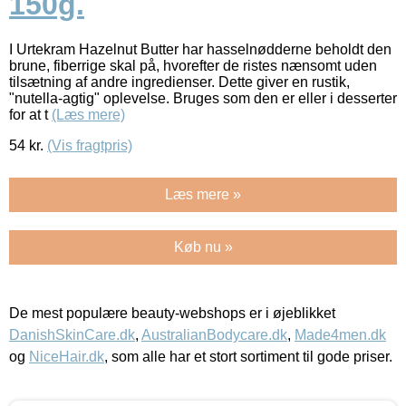
150g.
I Urtekram Hazelnut Butter har hasselnødderne beholdt den
brune, fiberrige skal på, hvorefter de ristes nænsomt uden
tilsætning af andre ingredienser. Dette giver en rustik,
"nutella-agtig" oplevelse. Bruges som den er eller i desserter
for at t
(Læs mere)
54
kr.
(Vis fragtpris)
Læs mere »
Køb nu »
De mest populære beauty-webshops er i øjeblikket
DanishSkinCare.dk
,
AustralianBodycare.dk
,
Made4men.dk
og
NiceHair.dk
, som alle har et stort sortiment til gode priser.