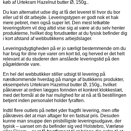
køb af Urtekram Hazelnut butter Ø, 150g..
Du kan alternativt udse dig at få det leveret til hvor du bor
eller ud til dit arbejde. Leveringstypen er godt nok et hak
mere pebret, men også super let. Den mest letkøbte
leveringsform vil dog altid vise sig at være at du selv henter
produkterne, hvilket dog forudsætter at du fysisk befinder dig
i kort afstand af webbutikkens arbejdslager.
Leveringsdygtigheden på er jo særligt bestemmende om du
har brug for dine nye varer om kort tid, og herved er det helt
relevant at du studerer den anslåede leveringstid på den
pågældende vare.
En hel del webbutikker stiller udsigt til levering på
næstkommende hverdag på mange af butikkens produkter,
eksempelvis Urtekram Hazelnut butter Ø, 150g., hvilket
påkræver at ordren lægges forinden et konkret klokkeslæt,
med det formål at de har mulighed for at nå at få bestillingen
betjent inden personalet holder fyraften.
Indtil flere outlets på nettet yder fragtfri levering, men ofte
påkræves det at man aftager for en fastsat pris. Desuden
kunne man snuppe den prisbilligste leveringsudgave, der
typisk – uanset om du befinder sig ved Holstebro, Værløse