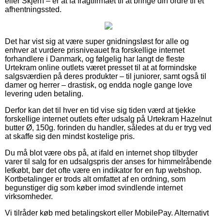
eller Skjern – er at få fragtfirmaet til at bringe din ordre til et
afhentningssted.
Det har vist sig at være super gnidningsløst for alle og
enhver at vurdere prisniveauet fra forskellige internet
forhandlere i Danmark, og følgelig har langt de fleste
Urtekram online outlets været presset til at at formindske
salgsværdien på deres produkter – til juniorer, samt også til
damer og herrer – drastisk, og endda nogle gange love
levering uden betaling.
Derfor kan det til hver en tid vise sig tiden værd at tjekke
forskellige internet outlets efter udsalg på Urtekram Hazelnut
butter Ø, 150g. forinden du handler, således at du er tryg ved
at skaffe sig den mindst kostelige pris.
Du må blot være obs på, at ifald en internet shop tilbyder
varer til salg for en udsalgspris der anses for himmelråbende
letkøbt, bør det ofte være en indikator for en fup webshop.
Kortbetalinger er trods alt omfattet af en ordning, som
begunstiger dig som køber imod svindlende internet
virksomheder.
Vi tilråder køb med betalingskort eller MobilePay. Alternativt