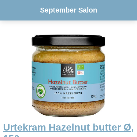
September Salon
Urtekram Hazelnut butter Ø,