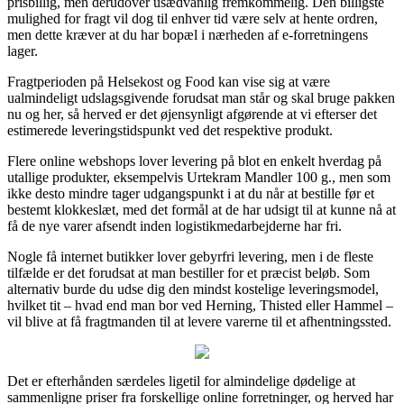
prisbillig, men derudover usædvanlig fremkommelig. Den billigste
mulighed for fragt vil dog til enhver tid være selv at hente ordren,
men dette kræver at du har bopæl i nærheden af e-forretningens
lager.
Fragtperioden på Helsekost og Food kan vise sig at være
ualmindeligt udslagsgivende forudsat man står og skal bruge pakken
nu og her, så herved er det øjensynligt afgørende at vi efterser det
estimerede leveringstidspunkt ved det respektive produkt.
Flere online webshops lover levering på blot en enkelt hverdag på
utallige produkter, eksempelvis Urtekram Mandler 100 g., men som
ikke desto mindre tager udgangspunkt i at du når at bestille før et
bestemt klokkeslæt, med det formål at de har udsigt til at kunne nå at
få de nye varer afsendt inden logistikmedarbejderne har fri.
Nogle få internet butikker lover gebyrfri levering, men i de fleste
tilfælde er det forudsat at man bestiller for et præcist beløb. Som
alternativ burde du udse dig den mindst kostelige leveringsmodel,
hvilket tit – hvad end man bor ved Herning, Thisted eller Hammel –
vil blive at få fragtmanden til at levere varerne til et afhentningssted.
Det er efterhånden særdeles ligetil for almindelige dødelige at
sammenligne priser fra forskellige online forretninger, og herved har