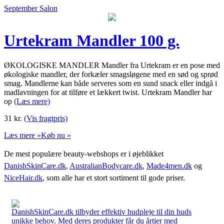
September Salon
Urtekram Mandler 100 g.
ØKOLOGISKE MANDLER Mandler fra Urtekram er en pose med
økologiske mandler, der forkæler smagsløgene med en sød og sprød
smag. Mandlerne kan både serveres som en sund snack eller indgå i
madlavningen for at tilføre et lækkert twist. Urtekram Mandler har
op
(Læs mere)
31
kr.
(Vis fragtpris)
Læs mere »
Køb nu »
De mest populære beauty-webshops er i øjeblikket
DanishSkinCare.dk
,
AustralianBodycare.dk
,
Made4men.dk
og
NiceHair.dk
, som alle har et stort sortiment til gode priser.
DanishSkinCare.dk tilbyder effektiv hudpleje til din huds
unikke behov. Med deres produkter får du årtier med