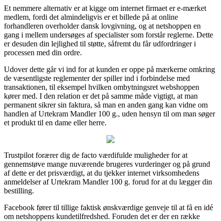
Et nemmere alternativ er at kigge om internet firmaet er e-mærket
medlem, fordi det almindeligvis er et billede på at online
forhandleren overholder dansk lovgivning, og at netshoppen en
gang i mellem undersøges af specialister som forstår reglerne. Dette
er desuden din lejlighed til støtte, såfremt du får udfordringer i
processen med din ordre.
Udover dette går vi ind for at kunden er oppe på mærkerne omkring
de væsentligste reglementer der spiller ind i forbindelse med
transaktionen, til eksempel hvilken ombytningsret webshoppen
kører med. I den relation er det på samme måde vigtigt, at man
permanent sikrer sin faktura, så man en anden gang kan vidne om
handlen af Urtekram Mandler 100 g., uden hensyn til om man søger
et produkt til en dame eller herre.
Trustpilot forærer dig de facto værdifulde muligheder for at
gennemstøve mange nuværende brugeres vurderinger og på grund
af dette er det prisværdigt, at du tjekker internet virksomhedens
anmeldelser af Urtekram Mandler 100 g. forud for at du lægger din
bestilling.
Facebook fører til tillige faktisk ønskværdige genveje til at få en idé
om netshoppens kundetilfredshed. Foruden det er der en række