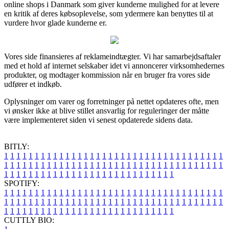
online shops i Danmark som giver kunderne mulighed for at levere
en kritik af deres købsoplevelse, som ydermere kan benyttes til at
vurdere hvor glade kunderne er.
Vores side finansieres af reklameindtægter. Vi har samarbejdsaftaler
med et hold af internet selskaber idet vi annoncerer virksomhedernes
produkter, og modtager kommission når en bruger fra vores side
udfører et indkøb.
Oplysninger om varer og forretninger på nettet opdateres ofte, men
vi ønsker ikke at blive stillet ansvarlig for reguleringer der måtte
være implementeret siden vi senest opdaterede sidens data.
BITLY:
1
1
1
1
1
1
1
1
1
1
1
1
1
1
1
1
1
1
1
1
1
1
1
1
1
1
1
1
1
1
1
1
1
1
1
1
1
1
1
1
1
1
1
1
1
1
1
1
1
1
1
1
1
1
1
1
1
1
1
1
1
1
1
1
1
1
1
1
1
1
1
1
1
1
1
1
1
1
1
1
1
1
1
1
1
1
1
1
1
1
1
1
1
1
1
1
1
1
1
1
SPOTIFY:
1
1
1
1
1
1
1
1
1
1
1
1
1
1
1
1
1
1
1
1
1
1
1
1
1
1
1
1
1
1
1
1
1
1
1
1
1
1
1
1
1
1
1
1
1
1
1
1
1
1
1
1
1
1
1
1
1
1
1
1
1
1
1
1
1
1
1
1
1
1
1
1
1
1
1
1
1
1
1
1
1
1
1
1
1
1
1
1
1
1
1
1
1
1
1
1
1
1
1
1
CUTTLY BIO: