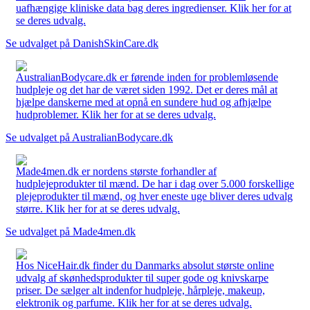
uafhængige kliniske data bag deres ingredienser. Klik her for at
se deres udvalg.
Se udvalget på DanishSkinCare.dk
AustralianBodycare.dk er førende inden for problemløsende
hudpleje og det har de været siden 1992. Det er deres mål at
hjælpe danskerne med at opnå en sundere hud og afhjælpe
hudproblemer. Klik her for at se deres udvalg.
Se udvalget på AustralianBodycare.dk
Made4men.dk er nordens største forhandler af
hudplejeprodukter til mænd. De har i dag over 5.000 forskellige
plejeprodukter til mænd, og hver eneste uge bliver deres udvalg
større. Klik her for at se deres udvalg.
Se udvalget på Made4men.dk
Hos NiceHair.dk finder du Danmarks absolut største online
udvalg af skønhedsprodukter til super gode og knivskarpe
priser. De sælger alt indenfor hudpleje, hårpleje, makeup,
elektronik og parfume. Klik her for at se deres udvalg.