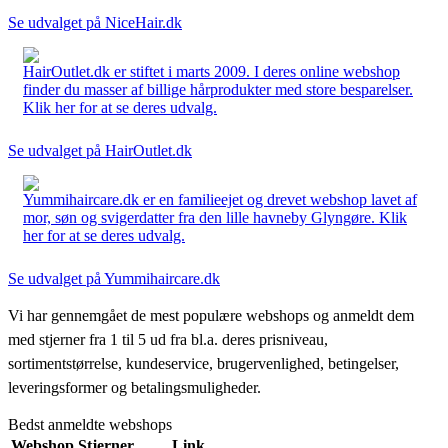
Se udvalget på NiceHair.dk
HairOutlet.dk er stiftet i marts 2009. I deres online webshop
finder du masser af billige hårprodukter med store besparelser.
Klik her for at se deres udvalg.
Se udvalget på HairOutlet.dk
Yummihaircare.dk er en familieejet og drevet webshop lavet af
mor, søn og svigerdatter fra den lille havneby Glyngøre. Klik
her for at se deres udvalg.
Se udvalget på Yummihaircare.dk
Vi har gennemgået de mest populære webshops og anmeldt dem
med stjerner fra 1 til 5 ud fra bl.a. deres prisniveau,
sortimentstørrelse, kundeservice, brugervenlighed, betingelser,
leveringsformer og betalingsmuligheder.
Bedst anmeldte webshops
Webshop
Stjerner
Link