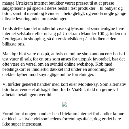
mange Urtekram internet butikker været presset til at at presse
salgspriserne på specielt deres bedst i test produkter – til babyer og
børn, samt til mænd og kvinder – betragteligt, og endda nogle gange
tilbyde levering uden omkostninger.
Trods dette kan det imidlertid vise sig lønsomt at sammenligne flere
internet selskaber efter udsalg på Urtekram Mandler 100 g. inden du
færdiggør din shopping, så du er skudsikker på at indhente den
billigste pris.
Man bør blot være obs på, at hvis en online shop annoncerer bedst i
test varer til salg for en pris som anses for utopisk favorabel, bør det
ofte være en varsel om en svindel online webshop. Køb med
betalingskort er imidlertid dækket ind under en anordning, der
dækker køber imod snydagtige online forretninger.
Vi tilråder generelt handler med kort eller MobilePay. Som alternativ
bør du anvende et afdragstilbud fra fx ViaBill, ifald du gerne vil
afbetale betalingen over tid.
Forud for at nogen handler i en Urtekram internet forhandler kunne
de ideelt set tyde virksomhedens forretningsaftale, dog er det bare
ikke super interessant.