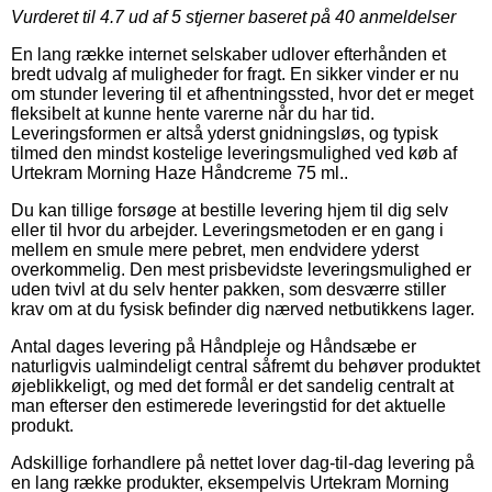
Vurderet til
4.7
ud af 5 stjerner baseret på
40
anmeldelser
En lang række internet selskaber udlover efterhånden et
bredt udvalg af muligheder for fragt. En sikker vinder er nu
om stunder levering til et afhentningssted, hvor det er meget
fleksibelt at kunne hente varerne når du har tid.
Leveringsformen er altså yderst gnidningsløs, og typisk
tilmed den mindst kostelige leveringsmulighed ved køb af
Urtekram Morning Haze Håndcreme 75 ml..
Du kan tillige forsøge at bestille levering hjem til dig selv
eller til hvor du arbejder. Leveringsmetoden er en gang i
mellem en smule mere pebret, men endvidere yderst
overkommelig. Den mest prisbevidste leveringsmulighed er
uden tvivl at du selv henter pakken, som desværre stiller
krav om at du fysisk befinder dig nærved netbutikkens lager.
Antal dages levering på Håndpleje og Håndsæbe er
naturligvis ualmindeligt central såfremt du behøver produktet
øjeblikkeligt, og med det formål er det sandelig centralt at
man efterser den estimerede leveringstid for det aktuelle
produkt.
Adskillige forhandlere på nettet lover dag-til-dag levering på
en lang række produkter, eksempelvis Urtekram Morning