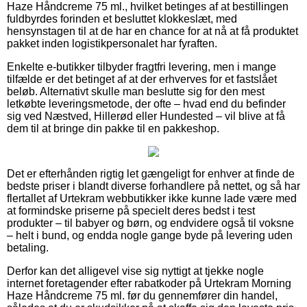
Haze Håndcreme 75 ml., hvilket betinges af at bestillingen
fuldbyrdes forinden et besluttet klokkeslæt, med
hensynstagen til at de har en chance for at nå at få produktet
pakket inden logistikpersonalet har fyraften.
Enkelte e-butikker tilbyder fragtfri levering, men i mange
tilfælde er det betinget af at der erhverves for et fastslået
beløb. Alternativt skulle man beslutte sig for den mest
letkøbte leveringsmetode, der ofte – hvad end du befinder
sig ved Næstved, Hillerød eller Hundested – vil blive at få
dem til at bringe din pakke til en pakkeshop.
Det er efterhånden rigtig let gængeligt for enhver at finde de
bedste priser i blandt diverse forhandlere på nettet, og så har
flertallet af Urtekram webbutikker ikke kunne lade være med
at formindske priserne på specielt deres bedst i test
produkter – til babyer og børn, og endvidere også til voksne
– helt i bund, og endda nogle gange byde på levering uden
betaling.
Derfor kan det alligevel vise sig nyttigt at tjekke nogle
internet foretagender efter rabatkoder på Urtekram Morning
Haze Håndcreme 75 ml. før du gennemfører din handel,