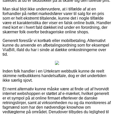
således at du er skudsikker på at skaffe sig den laveste pris.
Man skal blot ikke undervurdere, at i tilfælde af at en
forhandler på nettet markedsfører varer til salg for en pris
som er helt ekstremt tiltalende, kunne det i nogle tilfælde
være et karakteristika der viser en falsk online butik. Handler
med kort er i hvert fald dækket ind under en forordning, der
skærmer folk overfor bedrageriske online shops.
Generelt foreslår vi kortkøb eller mobilbetaling. Alternativt
kunne du anvende en afbetalingsordning som for eksempel
ViaBill, ifald du har i sinde at dække omkostningerne over
tid.
Inden folk handler i en Urtekram webbutik kunne de reelt
skimme netbutikkens handelsaftale, dog er det undertiden
ikke særlig sjovt.
Et nemt alternativ kunne måske være at finde ud af hvorvidt
internet webshoppen er støttet af e-mærket, hvilket generelt
er et sympol på at online firmaet efterlever de danske
retningslinjer, samt at virksomheden nu og da monitoreres af
fagmænd som har den nødvendige knowhow om
vedtægterne på området. Derudover tilbydes du lejlighed til