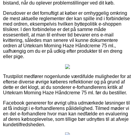
bistand, når du oplever problemstillinger ved dit køb.
Derudover er det fornuftigt at køber er omhyggelig omkring
de mest aktuelle reglementer der kan spille ind i forbindelse
med ordren, eksempelvis hvilken byttepolitik e-shoppen
tilsikrer. I den forbindelse er det på samme måde
essesentielt, at man til enhver tid bevarer ens e-mail
kvittering, således man senere vil kunne dokumentere
ordren af Urtekram Morning Haze Håndcreme 75 ml.,
uafhængig om du er på udkig efter produkter til en dreng
eller pige.
Trustpilot medfører nogenlunde værdifulde muligheder for at
efterse diverse øvrige køberes reflektioner og på grund af
dette er det klogt, at du sonderer e-forhandlerens kritik af
Urtekram Morning Haze Håndcreme 75 ml. før du bestiller.
Facebook genererer for øvrigt ultra udmærkede løsninger til
at få indsigt i e-forhandlerens pålidelighed. Tilmed møder vi
en del e-forhandlere hvor man kan nedfælde en evaluering
af deres købsoplevelse, som tillige bør udnyttes til at afveje
kundetilfredsheden.