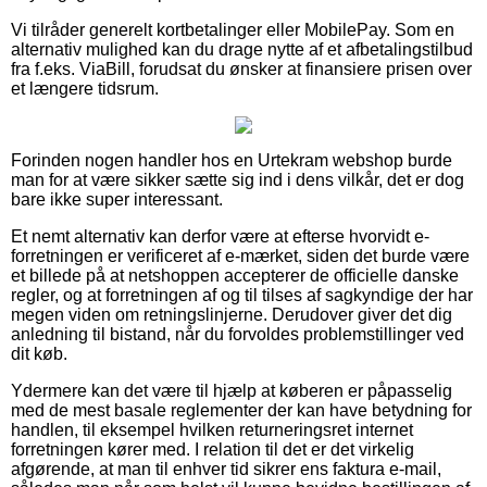
Vi tilråder generelt kortbetalinger eller MobilePay. Som en
alternativ mulighed kan du drage nytte af et afbetalingstilbud
fra f.eks. ViaBill, forudsat du ønsker at finansiere prisen over
et længere tidsrum.
Forinden nogen handler hos en Urtekram webshop burde
man for at være sikker sætte sig ind i dens vilkår, det er dog
bare ikke super interessant.
Et nemt alternativ kan derfor være at efterse hvorvidt e-
forretningen er verificeret af e-mærket, siden det burde være
et billede på at netshoppen accepterer de officielle danske
regler, og at forretningen af og til tilses af sagkyndige der har
megen viden om retningslinjerne. Derudover giver det dig
anledning til bistand, når du forvoldes problemstillinger ved
dit køb.
Ydermere kan det være til hjælp at køberen er påpasselig
med de mest basale reglementer der kan have betydning for
handlen, til eksempel hvilken returneringsret internet
forretningen kører med. I relation til det er det virkelig
afgørende, at man til enhver tid sikrer ens faktura e-mail,