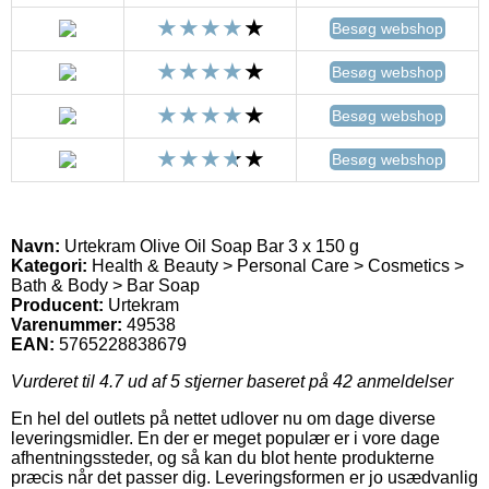
Besøg webshop
Besøg webshop
Besøg webshop
Besøg webshop
Navn:
Urtekram Olive Oil Soap Bar 3 x 150 g
Kategori:
Health & Beauty > Personal Care > Cosmetics >
Bath & Body > Bar Soap
Producent:
Urtekram
Varenummer:
49538
EAN:
5765228838679
Vurderet til
4.7
ud af 5 stjerner baseret på
42
anmeldelser
En hel del outlets på nettet udlover nu om dage diverse
leveringsmidler. En der er meget populær er i vore dage
afhentningssteder, og så kan du blot hente produkterne
præcis når det passer dig. Leveringsformen er jo usædvanlig