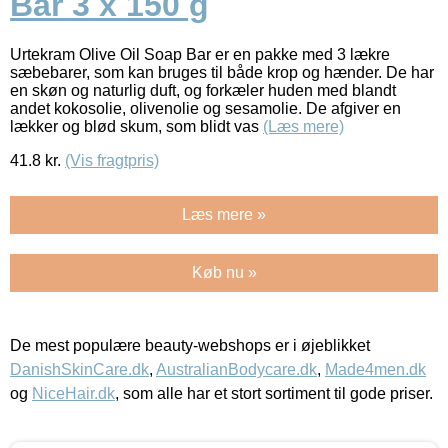
Bar 3 x 150 g
Urtekram Olive Oil Soap Bar er en pakke med 3 lækre
sæbebarer, som kan bruges til både krop og hænder. De har
en skøn og naturlig duft, og forkæler huden med blandt
andet kokosolie, olivenolie og sesamolie. De afgiver en
lækker og blød skum, som blidt vas
(Læs mere)
41.8
kr.
(Vis fragtpris)
Læs mere »
Køb nu »
De mest populære beauty-webshops er i øjeblikket
DanishSkinCare.dk
,
AustralianBodycare.dk
,
Made4men.dk
og
NiceHair.dk
, som alle har et stort sortiment til gode priser.