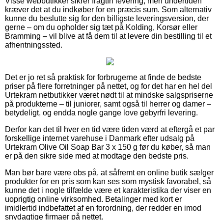
Visse webbutikker sikrer fragtfri levering, men undertiden
kræver det at du indkøber for en præcis sum. Som alternativ
kunne du beslutte sig for den billigste leveringsversion, der
gerne – om du opholder sig tæt på Kolding, Korsør eller
Bramming – vil blive at få dem til at levere din bestilling til et
afhentningssted.
Det er jo ret så praktisk for forbrugerne at finde de bedste
priser på flere forretninger på nettet, og for det har en hel del
Urtekram netbutikker været nødt til at mindske salgspriserne
på produkterne – til juniorer, samt også til herrer og damer –
betydeligt, og endda nogle gange love gebyrfri levering.
Derfor kan det til hver en tid være tiden værd at eftergå et par
forskellige internet varehuse i Danmark efter udsalg på
Urtekram Olive Oil Soap Bar 3 x 150 g før du køber, så man
er på den sikre side med at modtage den bedste pris.
Man bør bare være obs på, at såfremt en online butik sælger
produkter for en pris som kan ses som mystisk favorabel, så
kunne det i nogle tilfælde være et karakteristika der viser en
uoprigtig online virksomhed. Betalinger med kort er
imidlertid indbefattet af en forordning, der redder en imod
snydagtige firmaer på nettet.