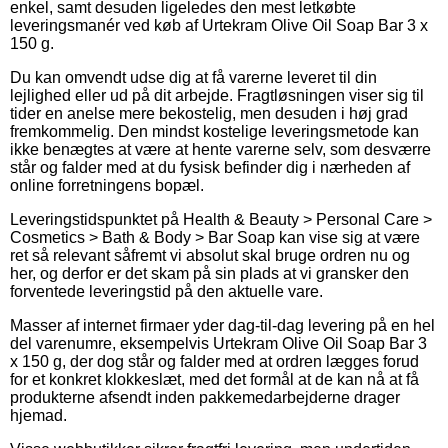
enkel, samt desuden ligeledes den mest letkøbte
leveringsmanér ved køb af Urtekram Olive Oil Soap Bar 3 x
150 g.
Du kan omvendt udse dig at få varerne leveret til din
lejlighed eller ud på dit arbejde. Fragtløsningen viser sig til
tider en anelse mere bekostelig, men desuden i høj grad
fremkommelig. Den mindst kostelige leveringsmetode kan
ikke benægtes at være at hente varerne selv, som desværre
står og falder med at du fysisk befinder dig i nærheden af
online forretningens bopæl.
Leveringstidspunktet på Health & Beauty > Personal Care >
Cosmetics > Bath & Body > Bar Soap kan vise sig at være
ret så relevant såfremt vi absolut skal bruge ordren nu og
her, og derfor er det skam på sin plads at vi gransker den
forventede leveringstid på den aktuelle vare.
Masser af internet firmaer yder dag-til-dag levering på en hel
del varenumre, eksempelvis Urtekram Olive Oil Soap Bar 3
x 150 g, der dog står og falder med at ordren lægges forud
for et konkret klokkeslæt, med det formål at de kan nå at få
produkterne afsendt inden pakkemedarbejderne drager
hjemad.