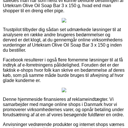
således man når som helst vil kunne bevidne bestillingen af
Urtekram Olive Oil Soap Bar 3 x 150 g, hvad end man
shopper til en dreng eller pige.
Trustpilot tilbyder dig sådan set udmærkede løsninger til at
analysere en række andre brugeres bedømmelser og
derved er det klogt, at du gennemgår online virksomhedens
vurderinger af Urtekram Olive Oil Soap Bar 3 x 150 g inden
du bestiller.
Facebook resulterer i også flere fornemme løsninger til at få
indtryk af e-forretningens pålidelighed. Foruden det er der
faktisk e-shops hvor folk kan skrive en bedømmelse af deres
køb, som på samme måde burde bruges til afvejning af hvor
glade kunderne er.
Denne hjemmeside finansieres af reklameindtægter. Vi
samarbejder med mange online shops i Danmark hvor vi
promoverer virksomhedernes varer, og opnår betaling under
forudsætning af at en af vores besøgende fuldfører en ordre.
Anvisninger vedrørende produkter og internet shops værnes