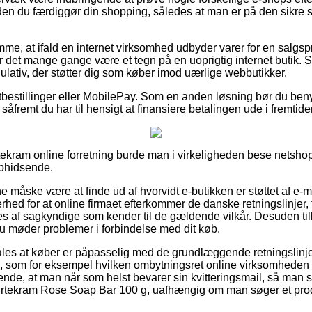
en du færdiggør din shopping, således at man er på den sikre
mme, at ifald en internet virksomhed udbyder varer for en salgs
er det mange gange være et tegn på en uoprigtig internet butik. 
egulativ, der støtter dig som køber imod uærlige webbutikker.
rtbestillinger eller MobilePay. Som en anden løsning bør du ben
 såfremt du har til hensigt at finansiere betalingen ude i fremtide
tekram online forretning burde man i virkeligheden bese netsho
ophidsende.
måske være at finde ud af hvorvidt e-butikken er støttet af e-m
hed for at online firmaet efterkommer de danske retningslinjer, t
s af sagkyndige som kender til de gældende vilkår. Desuden til
u møder problemer i forbindelse med dit køb.
les at køber er påpasselig med de grundlæggende retningslinje
, som for eksempel hvilken ombytningsret online virksomheden 
ørende, at man når som helst bevarer sin kvitteringsmail, så man 
rtekram Rose Soap Bar 100 g, uafhængig om man søger et produk