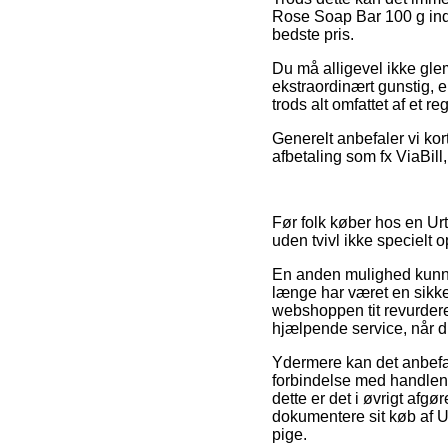
Rose Soap Bar 100 g ind
bedste pris.
Du må alligevel ikke gle
ekstraordinært gunstig, 
trods alt omfattet af et r
Generelt anbefaler vi ko
afbetaling som fx ViaBill,
Før folk køber hos en Ur
uden tvivl ikke specielt 
En anden mulighed kunne 
længe har været en sikker
webshoppen tit revurdere
hjælpende service, når d
Ydermere kan det anbefa
forbindelse med handlen
dette er det i øvrigt afg
dokumentere sit køb af U
pige.