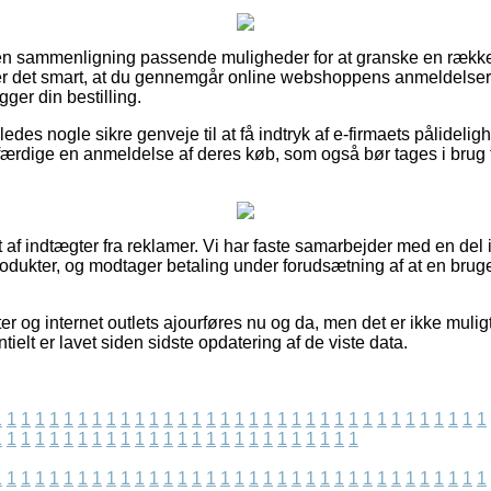
uden sammenligning passende muligheder for at granske en rækk
r det smart, at du gennemgår online webshoppens anmeldelse
ger din bestilling.
des nogle sikre genveje til at få indtryk af e-firmaets pålideligh
færdige en anmeldelse af deres køb, som også bør tages i brug til
 af indtægter fra reklamer. Vi har faste samarbejder med en del i
odukter, og modtager betaling under forudsætning af at en bruger
 og internet outlets ajourføres nu og da, men det er ikke muligt 
ielt er lavet siden sidste opdatering af de viste data.
1
1
1
1
1
1
1
1
1
1
1
1
1
1
1
1
1
1
1
1
1
1
1
1
1
1
1
1
1
1
1
1
1
1
1
1
1
1
1
1
1
1
1
1
1
1
1
1
1
1
1
1
1
1
1
1
1
1
1
1
1
1
1
1
1
1
1
1
1
1
1
1
1
1
1
1
1
1
1
1
1
1
1
1
1
1
1
1
1
1
1
1
1
1
1
1