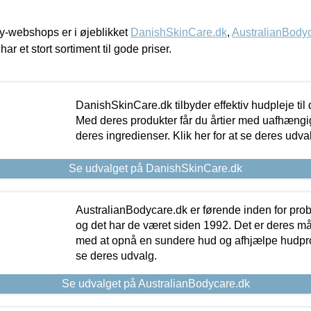
-webshops er i øjeblikket
DanishSkinCare.dk
,
AustralianBody
har et stort sortiment til gode priser.
DanishSkinCare.dk tilbyder effektiv hudpleje til
Med deres produkter får du årtier med uafhængi
deres ingredienser. Klik her for at se deres udva
Se udvalget på DanishSkinCare.dk
AustralianBodycare.dk er førende inden for pr
og det har de været siden 1992. Det er deres m
med at opnå en sundere hud og afhjælpe hudprob
se deres udvalg.
Se udvalget på AustralianBodycare.dk