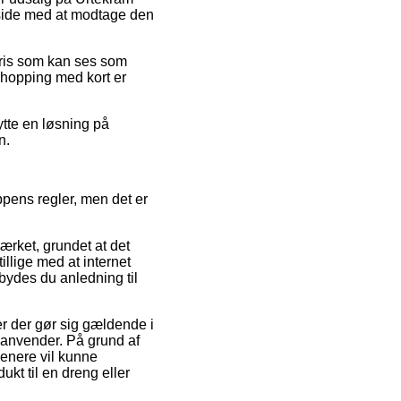
 side med at modtage den
pris som kan ses som
Shopping med kort er
ytte en løsning på
n.
ppens regler, men det er
ærket, grundet at det
illige med at internet
bydes du anledning til
r der gør sig gældende i
anvender. På grund af
senere vil kunne
t til en dreng eller