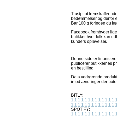
Trustpilot fremskaffer 
bedømmelser og derfor e
Bar 100 g forinden du læg
Facebook frembyder ligele
butikker hvor folk kan ud
kunders oplevelser.
Denne side er finansieret
publicerer butikkernes pr
en bestilling.
Data vedrørende produkter
imod ændringer der potent
BITLY:
1
1
1
1
1
1
1
1
1
1
1
1
1
1
1
1
1
1
1
1
1
1
1
1
1
1
SPOTIFY:
1
1
1
1
1
1
1
1
1
1
1
1
1