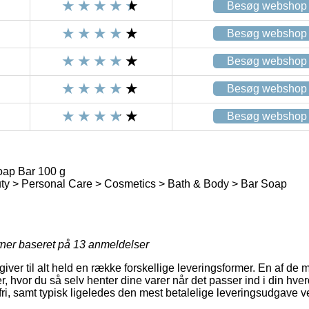
Besøg webshop
Besøg webshop
Besøg webshop
Besøg webshop
Besøg webshop
ap Bar 100 g
ty > Personal Care > Cosmetics > Bath & Body > Bar Soap
rner baseret på
13
anmeldelser
 giver til alt held en række forskellige leveringsformer. En af d
r, hvor du så selv henter dine varer når det passer ind i din hv
ri, samt typisk ligeledes den mest betalelige leveringsudgave 