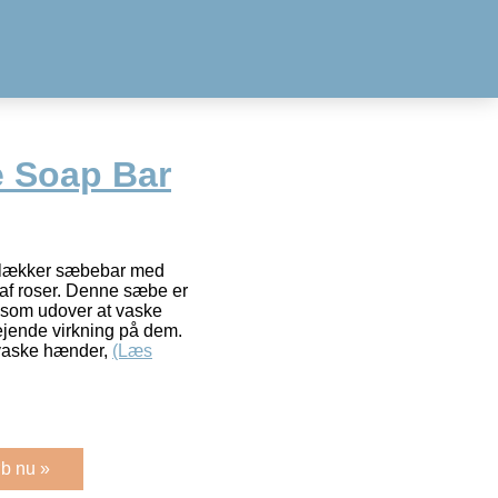
 Soap Bar
 lækker sæbebar med
 af roser. Denne sæbe er
, som udover at vaske
jende virkning på dem.
 vaske hænder,
(Læs
b nu »