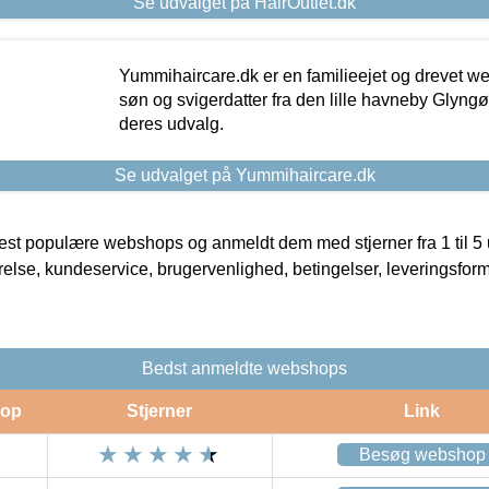
Se udvalget på HairOutlet.dk
Yummihaircare.dk er en familieejet og drevet we
søn og svigerdatter fra den lille havneby Glyngøre
deres udvalg.
Se udvalget på Yummihaircare.dk
t populære webshops og anmeldt dem med stjerner fra 1 til 5 ud
rrelse, kundeservice, brugervenlighed, betingelser, leveringsfor
Bedst anmeldte webshops
op
Stjerner
Link
Besøg webshop