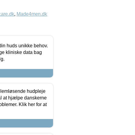
care.dk
,
Made4men.dk
 din huds unikke behov.
ge kliniske data bag
lg.
oblemløsende hudpleje
ål at hjælpe danskerne
lemer. Klik her for at