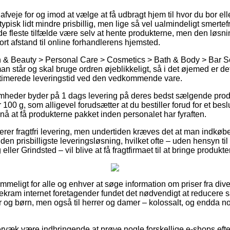
je for og imod at vælge at få udbragt hjem til hvor du bor eller
ypisk lidt mindre prisbillig, men lige så vel ualmindeligt smertefr
de fleste tilfælde være selv at hente produkterne, men den løsni
ort afstand til online forhandlerens hjemsted.
h & Beauty > Personal Care > Cosmetics > Bath & Body > Bar So
 står og skal bruge ordren øjeblikkeligt, så i det øjemed er det 
stimerede leveringstid ved den vedkommende vare.
somheder byder på 1 dags levering på deres bedst sælgende prod
0 g, som alligevel forudsætter at du bestiller forud for et beslu
nå at få produkterne pakket inden personalet har fyraften.
er fragtfri levering, men undertiden kræves det at man indkøber 
den prisbilligste leveringsløsning, hvilket ofte – uden hensyn ti
ler Grindsted – vil blive at få fragtfirmaet til at bringe produkt
mmeligt for alle og enhver at søge information om priser fra dive
ekram internet foretagender fundet det nødvendigt at reducere
yer og børn, men også til herrer og damer – kolossalt, og endda
rvæk være indbringende at prøve nogle forskellige e-shops eft