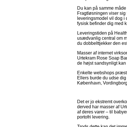
Du kan på samme måde afve
Fragtløsningen viser sig t
leveringsmodel vil dog i 
fysisk befinder dig med k
Leveringstiden på Healt
usædvanlig central om man
du dobbelttjekker den e
Masser af internet virk
Urtekram Rose Soap Bar 10
de højst sandsynligt kan 
Enkelte webshops præster
Ellers burde du udse dig 
København, Vordingborg el
Det er jo ekstremt overko
derved har masser af Urt
af deres varer – til bab
portofri levering.
Trods dette kan det imme