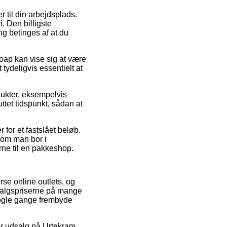
 til din arbejdsplads.
i. Den billigste
ng betinges af at du
ap kan vise sig at være
tydeligvis essentielt at
ukter, eksempelvis
ttet tidspunkt, sådan at
for et fastslået beløb.
l om man bor i
erne til en pakkeshop.
rse online outlets, og
 salgspriserne på mange
 nogle gange frembyde
er udsalg på Urtekram