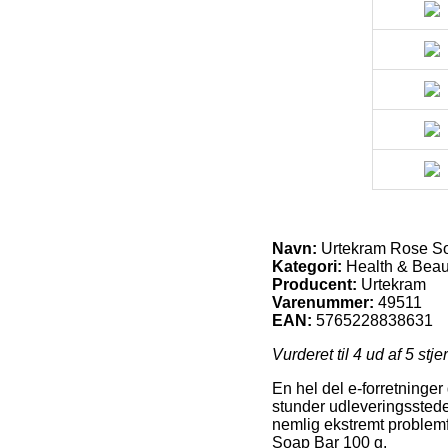
Navn:
Urtekram Rose So
Kategori:
Health & Beau
Producent:
Urtekram
Varenummer:
49511
EAN:
5765228838631
Vurderet til
4
ud af 5 stje
En hel del e-forretninger
stunder udleveringsstede
nemlig ekstremt problemf
Soap Bar 100 g.