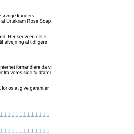
e øvrige kunders
r af Urtekram Rose Soap
ed. Her ser vi en del e-
 afvejning af tidligere
nternet forhandlere da vi
 fra vores side fuldfører
for os at give garantier
1
1
1
1
1
1
1
1
1
1
1
1
1
1
1
1
1
1
1
1
1
1
1
1
1
1