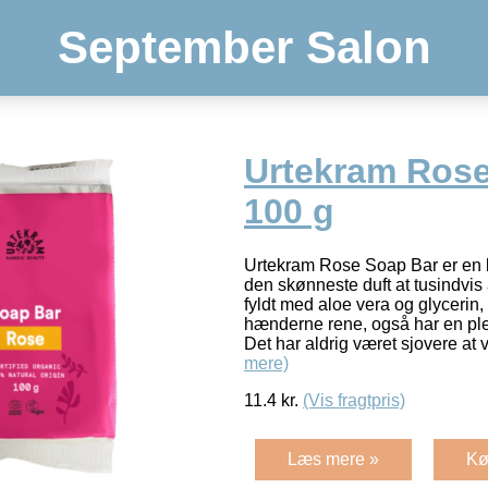
September Salon
Urtekram Rose
100 g
Urtekram Rose Soap Bar er en
den skønneste duft at tusindvis
fyldt med aloe vera og glycerin
hænderne rene, også har en ple
Det har aldrig været sjovere at
mere)
11.4
kr.
(Vis fragtpris)
Læs mere »
Kø