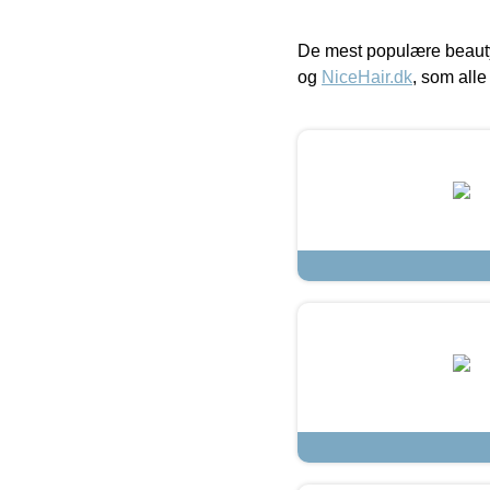
De mest populære beauty
og
NiceHair.dk
, som alle 