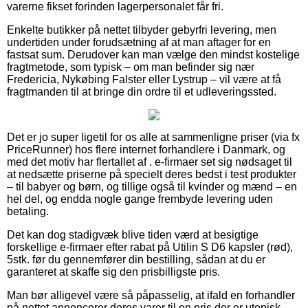
varerne fikset forinden lagerpersonalet får fri.
Enkelte butikker på nettet tilbyder gebyrfri levering, men
undertiden under forudsætning af at man aftager for en
fastsat sum. Derudover kan man vælge den mindst kostelige
fragtmetode, som typisk – om man befinder sig nær
Fredericia, Nykøbing Falster eller Lystrup – vil være at få
fragtmanden til at bringe din ordre til et udleveringssted.
Det er jo super ligetil for os alle at sammenligne priser (via fx
PriceRunner) hos flere internet forhandlere i Danmark, og
med det motiv har flertallet af . e-firmaer set sig nødsaget til
at nedsætte priserne på specielt deres bedst i test produkter
– til babyer og børn, og tillige også til kvinder og mænd – en
hel del, og endda nogle gange frembyde levering uden
betaling.
Det kan dog stadigvæk blive tiden værd at besigtige
forskellige e-firmaer efter rabat på Utilin S D6 kapsler (rød),
5stk. før du gennemfører din bestilling, sådan at du er
garanteret at skaffe sig den prisbilligste pris.
Man bør alligevel være så påpasselig, at ifald en forhandler
på nettet annoncerer deres varer til en pris der er utopisk