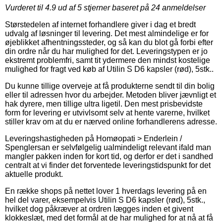
Vurderet til
4.9
ud af 5 stjerner baseret på
24
anmeldelser
Størstedelen af internet forhandlere giver i dag et bredt
udvalg af løsninger til levering. Det mest almindelige er for
øjeblikket afhentningssteder, og så kan du blot gå forbi efter
din ordre når du har mulighed for det. Leveringstypen er jo
ekstremt problemfri, samt tit ydermere den mindst kostelige
mulighed for fragt ved køb af Utilin S D6 kapsler (rød), 5stk..
Du kunne tillige overveje at få produkterne sendt til din bolig
eller til adressen hvor du arbejder. Metoden bliver jævnligt et
hak dyrere, men tillige ultra ligetil. Den mest prisbevidste
form for levering er utvivlsomt selv at hente varerne, hvilket
stiller krav om at du er nærved online forhandlerens adresse.
Leveringshastigheden på Homøopati > Enderlein /
Spenglersan er selvfølgelig ualmindeligt relevant ifald man
mangler pakken inden for kort tid, og derfor er det i sandhed
centralt at vi finder det forventede leveringstidspunkt for det
aktuelle produkt.
En række shops på nettet lover 1 hverdags levering på en
hel del varer, eksempelvis Utilin S D6 kapsler (rød), 5stk.,
hvilket dog påkræver at ordren lægges inden et givent
klokkeslæt, med det formål at de har mulighed for at nå at få