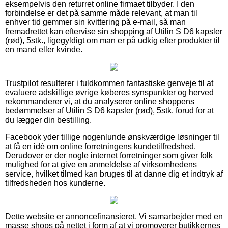
eksempelvis den returret online firmaet tilbyder. I den
forbindelse er det på samme måde relevant, at man til
enhver tid gemmer sin kvittering på e-mail, så man
fremadrettet kan eftervise sin shopping af Utilin S D6 kapsler
(rød), 5stk., ligegyldigt om man er på udkig efter produkter til
en mand eller kvinde.
Trustpilot resulterer i fuldkommen fantastiske genveje til at
evaluere adskillige øvrige køberes synspunkter og herved
rekommanderer vi, at du analyserer online shoppens
bedømmelser af Utilin S D6 kapsler (rød), 5stk. forud for at
du lægger din bestilling.
Facebook yder tillige nogenlunde ønskværdige løsninger til
at få en idé om online forretningens kundetilfredshed.
Derudover er der nogle internet forretninger som giver folk
mulighed for at give en anmeldelse af virksomhedens
service, hvilket tilmed kan bruges til at danne dig et indtryk af
tilfredsheden hos kunderne.
Dette website er annoncefinansieret. Vi samarbejder med en
masse shops på nettet i form af at vi promoverer butikkernes