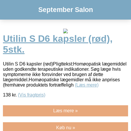
September Salon
Utilin S D6 kapsler (rød),
5stk.
Utilin S D6 kapsler (rød)Pligttekst:Homøopatisk lægemiddel
uden godkendte terapeutiske indikationer. Søg læge hvis
symptomerne ikke forsvinder ved brugen af dette
lægemiddel.Homøopatiske lægemidler må ikke anprises
(fremhæve produktets fortræffeligh
(Læs mere)
138
kr.
(Vis fragtpris)
Læs mere »
Køb nu »