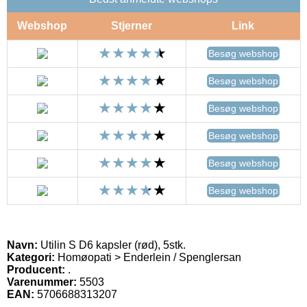
Webshop
Stjerner
Link
Besøg webshop
Besøg webshop
Besøg webshop
Besøg webshop
Besøg webshop
Besøg webshop
Navn:
Utilin S D6 kapsler (rød), 5stk.
Kategori:
Homøopati > Enderlein / Spenglersan
Producent:
.
Varenummer:
5503
EAN:
5706688313207