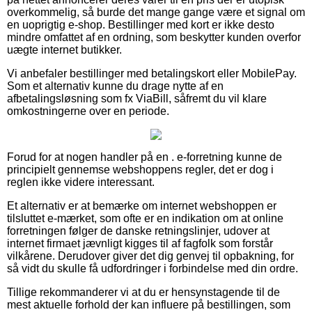
overkommelig, så burde det mange gange være et signal om
en uoprigtig e-shop. Bestillinger med kort er ikke desto
mindre omfattet af en ordning, som beskytter kunden overfor
uægte internet butikker.
Vi anbefaler bestillinger med betalingskort eller MobilePay.
Som et alternativ kunne du drage nytte af en
afbetalingsløsning som fx ViaBill, såfremt du vil klare
omkostningerne over en periode.
Forud for at nogen handler på en . e-forretning kunne de
principielt gennemse webshoppens regler, det er dog i
reglen ikke videre interessant.
Et alternativ er at bemærke om internet webshoppen er
tilsluttet e-mærket, som ofte er en indikation om at online
forretningen følger de danske retningslinjer, udover at
internet firmaet jævnligt kigges til af fagfolk som forstår
vilkårene. Derudover giver det dig genvej til opbakning, for
så vidt du skulle få udfordringer i forbindelse med din ordre.
Tillige rekommanderer vi at du er hensynstagende til de
mest aktuelle forhold der kan influere på bestillingen, som