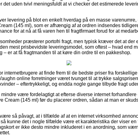
er det uden tvivl meningsfuldt at vi checker det estimerede leveri
iver levering på blot en enkelt hverdag på en masse varenumre
m (145 ml), som er afhængig af at ordren indsendes tidligere 
hance for at nå at få varen hen til fragtfirmaet forud for at medar
somheder præsterer portofri fragt, men typisk kræver det at der 
e den mest prisbevidste leveringsmodel, som oftest – hvad end m
– er at få fragtmanden til at køre din ordre til en pakkeshop.
for internetbrugere at finde frem til de bedste priser fra forskell
aughn online forretninger været tvunget til at trykke salgsprisern
vinder – eftertrykkeligt, og endda nogle gange tilbyde fragt ud
 mindre være fordelagtigt at efterse diverse internet forhandlere
Cream (145 ml) før du placerer ordren, sådan at man er skudsi
ære så påvagt, at i tilfælde af at en internet virksomhed annonc
å kunne det i nogle tilfælde være et karakteristika der viser en f
skort er ikke desto mindre inkluderet i en anordning, som væ
ttet.