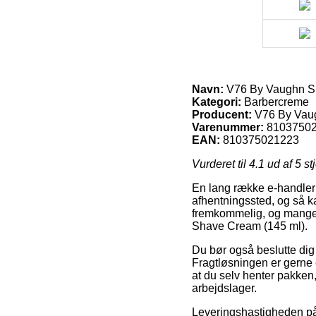
Navn:
V76 By Vaughn S
Kategori:
Barbercreme
Producent:
V76 By Vau
Varenummer:
8103750
EAN:
810375021223
Vurderet til
4.1
ud af 5 st
En lang række e-handler ti
afhentningssted, og så k
fremkommelig, og mange 
Shave Cream (145 ml).
Du bør også beslutte dig fo
Fragtløsningen er gerne e
at du selv henter pakken,
arbejdslager.
Leveringshastigheden på 