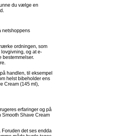
 kunne du vælge en
d.
på netshoppens
e-mærke ordningen, som
lovgivning, og at e-
de bestemmelser.
re.
 på handlen, til eksempel
om helst bibeholder ens
ve Cream (145 ml),
rbrugeres erfaringer og på
ughn Smooth Shave Cream
ed. Foruden det ses endda