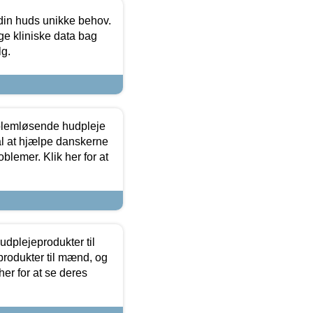
 din huds unikke behov.
ge kliniske data bag
lg.
oblemløsende hudpleje
ål at hjælpe danskerne
lemer. Klik her for at
dplejeprodukter til
produkter til mænd, og
her for at se deres