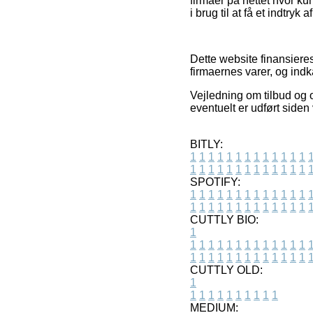
firmaer på nettet hvor 
i brug til at få et indtryk
Dette website finansiere
firmaernes varer, og indk
Vejledning om tilbud og o
eventuelt er udført siden
BITLY:
1
1
1
1
1
1
1
1
1
1
1
1
1
1
1
1
1
1
1
1
1
1
1
1
1
1
SPOTIFY:
1
1
1
1
1
1
1
1
1
1
1
1
1
1
1
1
1
1
1
1
1
1
1
1
1
1
CUTTLY BIO:
1
1
1
1
1
1
1
1
1
1
1
1
1
1
1
1
1
1
1
1
1
1
1
1
1
1
1
CUTTLY OLD:
1
1
1
1
1
1
1
1
1
1
1
MEDIUM: