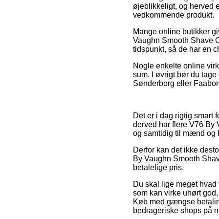
øjeblikkeligt, og herved 
vedkommende produkt.
Mange online butikker g
Vaughn Smooth Shave Crea
tidspunkt, så de har en c
Nogle enkelte online virk
sum. I øvrigt bør du tag
Sønderborg eller Faaborg 
Det er i dag rigtig smart 
derved har flere V76 By V
og samtidig til mænd og k
Derfor kan det ikke desto
By Vaughn Smooth Shave 
betalelige pris.
Du skal lige meget hvad v
som kan virke uhørt god, s
Køb med gængse betaling
bedrageriske shops på ne