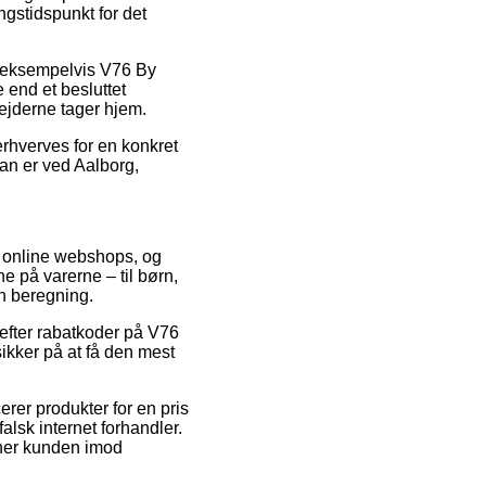
ngstidspunkt for det
, eksempelvis V76 By
end et besluttet
bejderne tager hjem.
erhverves for en konkret
an er ved Aalborg,
ige online webshops, og
e på varerne – til børn,
en beregning.
 efter rabatkoder på V76
kker på at få den mest
erer produkter for en pris
alsk internet forhandler.
rner kunden imod