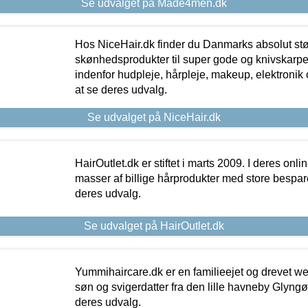
Se udvalget på Made4men.dk
Hos NiceHair.dk finder du Danmarks absolut stø
skønhedsprodukter til super gode og knivskarpe 
indenfor hudpleje, hårpleje, makeup, elektronik 
at se deres udvalg.
Se udvalget på NiceHair.dk
HairOutlet.dk er stiftet i marts 2009. I deres onl
masser af billige hårprodukter med store besparel
deres udvalg.
Se udvalget på HairOutlet.dk
Yummihaircare.dk er en familieejet og drevet we
søn og svigerdatter fra den lille havneby Glyngøre
deres udvalg.