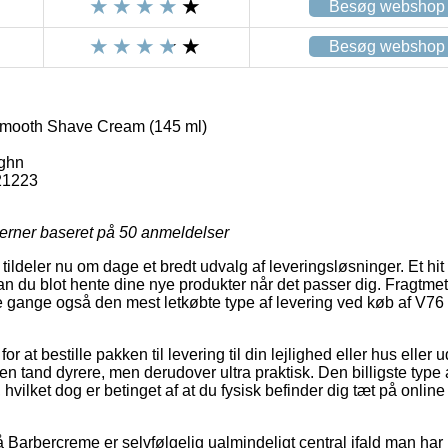
Besøg webshop
Besøg webshop
mooth Shave Cream (145 ml)
ghn
21223
jerner baseret på
50
anmeldelser
ldeler nu om dage et bredt udvalg af leveringsløsninger. Et hit er p
an du blot hente dine nye produkter når det passer dig. Fragtm
gange også den mest letkøbte type af levering ved køb af V
r at bestille pakken til levering til din lejlighed eller hus eller ud
n tand dyrere, men derudover ultra praktisk. Den billigste type a
 hvilket dog er betinget af at du fysisk befinder dig tæt på onlin
Barbercreme er selvfølgelig ualmindeligt central ifald man har