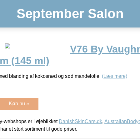
September Salon
V76 By Vaugh
m (145 ml)
med blanding af kokosnød og sød mandelolie.
(Læs mere)
Køb nu »
-webshops er i øjeblikket
DanishSkinCare.dk
,
AustralianBody
har et stort sortiment til gode priser.