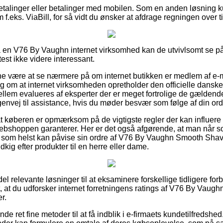
tbetalinger eller betalinger med mobilen. Som en anden løsning
 f.eks. ViaBill, for så vidt du ønsker at afdrage regningen over ti
å en V76 By Vaughn internet virksomhed kan de utvivlsomt se 
test ikke videre interessant.
unne være at se nærmere på om internet butikken er medlem af 
ng om at internet virksomheden opretholder den officielle danske 
ellem evalueres af eksperter der er meget fortrolige de gælden
genvej til assistance, hvis du møder besvær som følge af din ord
 at køberen er opmærksom på de vigtigste regler der kan influere
webshoppen garanterer. Her er det også afgørende, at man når s
r som helst kan påvise sin ordre af V76 By Vaughn Smooth Sha
ig efter produkter til en herre eller dame.
del relevante løsninger til at eksaminere forskellige tidligere fo
dt, at du udforsker internet forretningens ratings af V76 By Va
r.
e ret fine metoder til at få indblik i e-firmaets kundetilfredsh