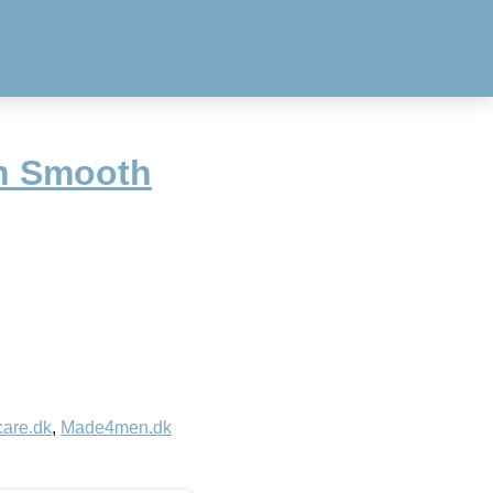
n Smooth
care.dk
,
Made4men.dk