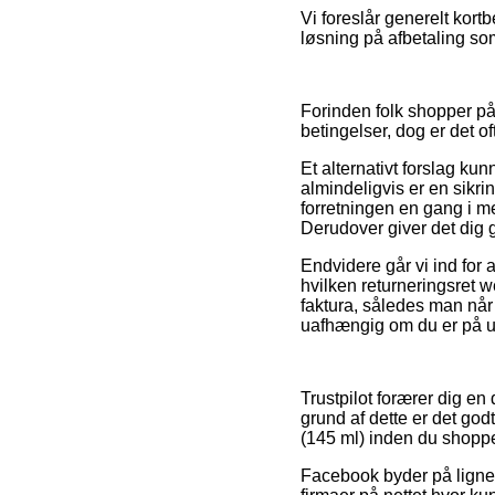
Vi foreslår generelt kor
løsning på afbetaling som
Forinden folk shopper p
betingelser, dog er det of
Et alternativt forslag k
almindeligvis er en sikri
forretningen en gang i m
Derudover giver det dig 
Endvidere går vi ind for
hvilken returneringsret 
faktura, således man nå
uafhængig om du er på udk
Trustpilot forærer dig en 
grund af dette er det go
(145 ml) inden du shoppe
Facebook byder på lignend