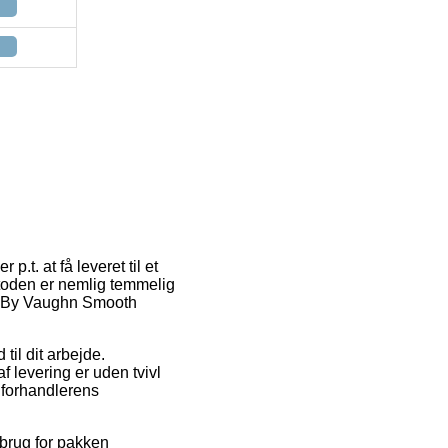
.t. at få leveret til et
etoden er nemlig temmelig
76 By Vaughn Smooth
 til dit arbejde.
f levering er uden tvivl
e forhandlerens
 brug for pakken