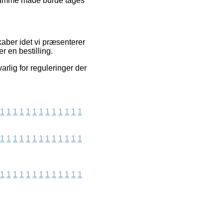
 samme måde burde tages
kaber idet vi præsenterer
r en bestilling.
arlig for reguleringer der
1
1
1
1
1
1
1
1
1
1
1
1
1
1
1
1
1
1
1
1
1
1
1
1
1
1
1
1
1
1
1
1
1
1
1
1
1
1
1