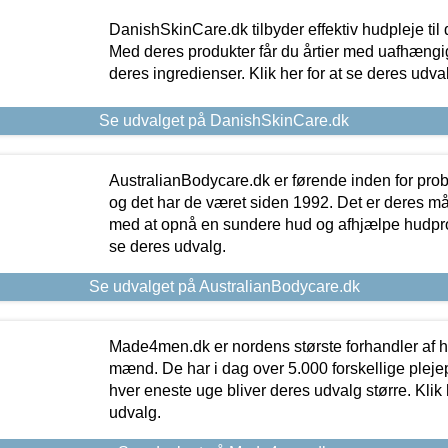
DanishSkinCare.dk tilbyder effektiv hudpleje til
Med deres produkter får du årtier med uafhængi
deres ingredienser. Klik her for at se deres udva
Se udvalget på DanishSkinCare.dk
AustralianBodycare.dk er førende inden for pr
og det har de været siden 1992. Det er deres m
med at opnå en sundere hud og afhjælpe hudprob
se deres udvalg.
Se udvalget på AustralianBodycare.dk
Made4men.dk er nordens største forhandler af hu
mænd. De har i dag over 5.000 forskellige pleje
hver eneste uge bliver deres udvalg større. Klik 
udvalg.