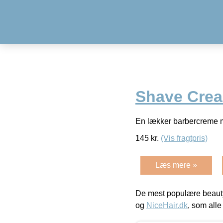
Shave Crea
En lækker barbercreme 
145
kr.
(Vis fragtpris)
Læs mere »
De mest populære beauty
og
NiceHair.dk
, som alle 